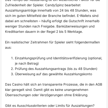
Zufriedenheit der Spieler. CandySpinz bearbeitet
Auszahlungsanträge innerhalb von 24 bis 48 Stunden, was
sich im guten Mittelfeld der Branche befindet. E-Wallets sind
dabei am schnellsten – häufig erfolgt die Gutschrift innerhalb
weniger Stunden nach Freigabe. Banküberweisungen und
Kreditkarten dauern in der Regel 2 bis 5 Werktage.
Ein realistischer Zeitrahmen für Spieler sieht folgendermaßen
aus:
Einzahlungsprüfung und Identitätsverifizierung (optional,
je nach Betrag)
Prüfung des Auszahlungsantrags (bis zu 48 Stunden)
Überweisung auf das gewählte Auszahlungskonto
Das Casino hält sich an transparente Prozesse, die in den AGB
klar geregelt sind. Damit gibt es keine unangenehmen
Überraschungen oder Verzögerungen ohne Erklärung.
Gibt es Ausschlusskriterien oder Limits für Auszahlungen?