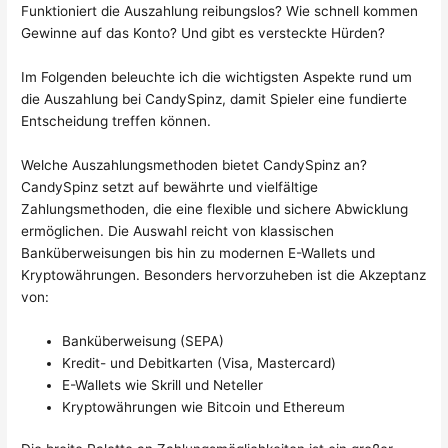
Funktioniert die Auszahlung reibungslos? Wie schnell kommen
Gewinne auf das Konto? Und gibt es versteckte Hürden?
Im Folgenden beleuchte ich die wichtigsten Aspekte rund um
die Auszahlung bei CandySpinz, damit Spieler eine fundierte
Entscheidung treffen können.
Welche Auszahlungsmethoden bietet CandySpinz an?
CandySpinz setzt auf bewährte und vielfältige
Zahlungsmethoden, die eine flexible und sichere Abwicklung
ermöglichen. Die Auswahl reicht von klassischen
Banküberweisungen bis hin zu modernen E-Wallets und
Kryptowährungen. Besonders hervorzuheben ist die Akzeptanz
von:
Banküberweisung (SEPA)
Kredit- und Debitkarten (Visa, Mastercard)
E-Wallets wie Skrill und Neteller
Kryptowährungen wie Bitcoin und Ethereum