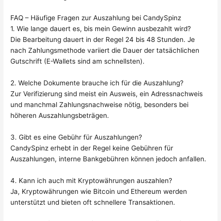
FAQ – Häufige Fragen zur Auszahlung bei CandySpinz
1. Wie lange dauert es, bis mein Gewinn ausbezahlt wird?
Die Bearbeitung dauert in der Regel 24 bis 48 Stunden. Je
nach Zahlungsmethode variiert die Dauer der tatsächlichen
Gutschrift (E-Wallets sind am schnellsten).
2. Welche Dokumente brauche ich für die Auszahlung?
Zur Verifizierung sind meist ein Ausweis, ein Adressnachweis
und manchmal Zahlungsnachweise nötig, besonders bei
höheren Auszahlungsbeträgen.
3. Gibt es eine Gebühr für Auszahlungen?
CandySpinz erhebt in der Regel keine Gebühren für
Auszahlungen, interne Bankgebühren können jedoch anfallen.
4. Kann ich auch mit Kryptowährungen auszahlen?
Ja, Kryptowährungen wie Bitcoin und Ethereum werden
unterstützt und bieten oft schnellere Transaktionen.