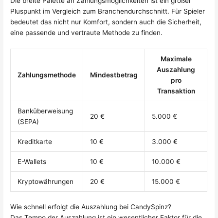
Die breite Palette an Zahlungsmöglichkeiten ist ein großer
Pluspunkt im Vergleich zum Branchendurchschnitt. Für Spieler
bedeutet das nicht nur Komfort, sondern auch die Sicherheit,
eine passende und vertraute Methode zu finden.
Maximale
Auszahlung
Zahlungsmethode
Mindestbetrag
pro
Transaktion
Banküberweisung
20 €
5.000 €
(SEPA)
Kreditkarte
10 €
3.000 €
E-Wallets
10 €
10.000 €
Kryptowährungen
20 €
15.000 €
Wie schnell erfolgt die Auszahlung bei CandySpinz?
Das Tempo der Auszahlung ist ein wesentlicher Faktor für die