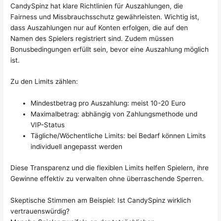
CandySpinz hat klare Richtlinien für Auszahlungen, die
Fairness und Missbrauchsschutz gewährleisten. Wichtig ist,
dass Auszahlungen nur auf Konten erfolgen, die auf den
Namen des Spielers registriert sind. Zudem müssen
Bonusbedingungen erfüllt sein, bevor eine Auszahlung möglich
ist.
Zu den Limits zählen:
Mindestbetrag pro Auszahlung: meist 10-20 Euro
Maximalbetrag: abhängig von Zahlungsmethode und
VIP-Status
Tägliche/Wöchentliche Limits: bei Bedarf können Limits
individuell angepasst werden
Diese Transparenz und die flexiblen Limits helfen Spielern, ihre
Gewinne effektiv zu verwalten ohne überraschende Sperren.
Skeptische Stimmen am Beispiel: Ist CandySpinz wirklich
vertrauenswürdig?