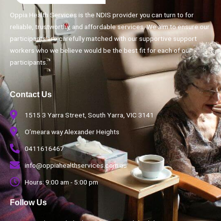
Oppia Health Services is the NDIS provider you can turn to for
reliable, trustworthy, and affordable services. We aim to ensure our
participants are carefully matched with our supportive support
workers who we believe would be the best fit for each of our
participants.
Contact Us
1515 3 Yarra Street, South Yarra, VIC 3141
O’meara way Alexander Heights
0411616467
info@oppiahealthservices.com.au
Hours: 9:00 am - 5:00 pm
Follow Us