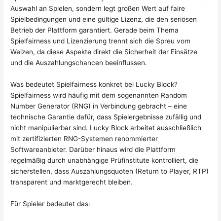
Auswahl an Spielen, sondern legt großen Wert auf faire
Spielbedingungen und eine gültige Lizenz, die den seriösen
Betrieb der Plattform garantiert. Gerade beim Thema
Spielfairness und Lizenzierung trennt sich die Spreu vom
Weizen, da diese Aspekte direkt die Sicherheit der Einsätze
und die Auszahlungschancen beeinflussen.
Was bedeutet Spielfairness konkret bei Lucky Block?
Spielfairness wird häufig mit dem sogenannten Random
Number Generator (RNG) in Verbindung gebracht – eine
technische Garantie dafür, dass Spielergebnisse zufällig und
nicht manipulierbar sind. Lucky Block arbeitet ausschließlich
mit zertifizierten RNG-Systemen renommierter
Softwareanbieter. Darüber hinaus wird die Plattform
regelmäßig durch unabhängige Prüfinstitute kontrolliert, die
sicherstellen, dass Auszahlungsquoten (Return to Player, RTP)
transparent und marktgerecht bleiben.
Für Spieler bedeutet das: