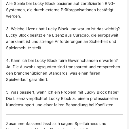
Alle Spiele bei Lucky Block basieren auf zertifizierten RNG-
Systemen, die durch externe Prüforganisationen bestätigt
werden.
3. Welche Lizenz hat Lucky Block und warum ist das wichtig?
Lucky Block besitzt eine Lizenz aus Curaçao, die europaweit
anerkannt ist und strenge Anforderungen an Sicherheit und
Spielerschutz stellt.
4. Kann ich bei Lucky Block faire Gewinnchancen erwarten?
Ja. Die Auszahlungsquoten sind transparent und entsprechen
den branchenüblichen Standards, was einen fairen
Spielverlauf garantiert.
5. Was passiert, wenn ich ein Problem mit Lucky Block habe?
Die Lizenz verpflichtet Lucky Block zu einem professionellen
Kundensupport und einer fairen Behandlung bei Konflikten.
Zusammenfassend lässt sich sagen: Spielfairness und