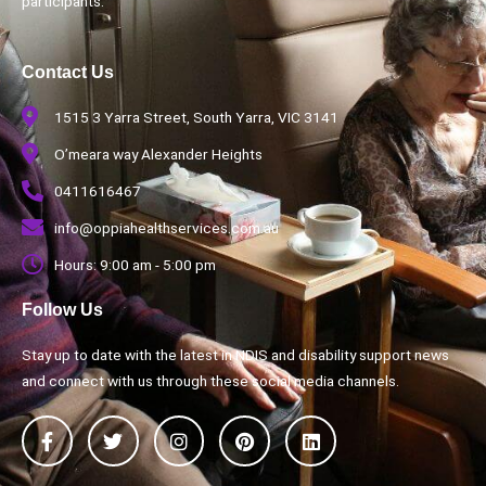
participants.
Contact Us
1515 3 Yarra Street, South Yarra, VIC 3141
O’meara way Alexander Heights
0411616467
info@oppiahealthservices.com.au
Hours: 9:00 am - 5:00 pm
Follow Us
Stay up to date with the latest in NDIS and disability support news
and connect with us through these social media channels.
F
T
I
P
L
a
w
n
i
i
c
i
s
n
n
e
t
t
t
k