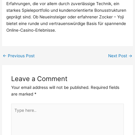
Erfahrungen, die vor allem durch zuverlässige Technik, ein
starkes Spieleportfolio und kundenorientierte Bonusstrukturen
geprägt sind. Ob Neueinsteiger oder erfahrener Zocker – Yoji
bietet eine runde und vertrauenswürdige Basis für spannende
Online-Casino-Erlebnisse.
←
Previous Post
Next Post
→
Leave a Comment
Your email address will not be published.
Required fields
are marked
*
Type
here..