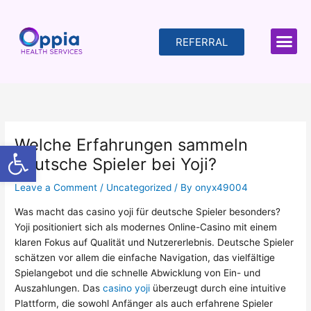
Skip
to
content
REFERRAL
Welche Erfahrungen sammeln
Open toolbar
deutsche Spieler bei Yoji?
Leave a Comment
/
Uncategorized
/ By
onyx49004
Was macht das casino yoji für deutsche Spieler besonders?
Yoji positioniert sich als modernes Online-Casino mit einem
klaren Fokus auf Qualität und Nutzererlebnis. Deutsche Spieler
schätzen vor allem die einfache Navigation, das vielfältige
Spielangebot und die schnelle Abwicklung von Ein- und
Auszahlungen. Das
casino yoji
überzeugt durch eine intuitive
Plattform, die sowohl Anfänger als auch erfahrene Spieler