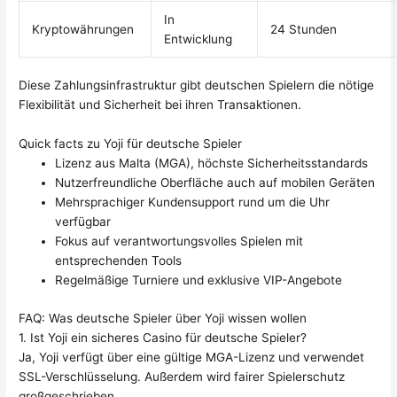
In
Kryptowährungen
24 Stunden
Entwicklung
Diese Zahlungsinfrastruktur gibt deutschen Spielern die nötige
Flexibilität und Sicherheit bei ihren Transaktionen.
Quick facts zu Yoji für deutsche Spieler
Lizenz aus Malta (MGA), höchste Sicherheitsstandards
Nutzerfreundliche Oberfläche auch auf mobilen Geräten
Mehrsprachiger Kundensupport rund um die Uhr
verfügbar
Fokus auf verantwortungsvolles Spielen mit
entsprechenden Tools
Regelmäßige Turniere und exklusive VIP-Angebote
FAQ: Was deutsche Spieler über Yoji wissen wollen
1. Ist Yoji ein sicheres Casino für deutsche Spieler?
Ja, Yoji verfügt über eine gültige MGA-Lizenz und verwendet
SSL-Verschlüsselung. Außerdem wird fairer Spielerschutz
großgeschrieben.