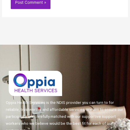
Oppia Health Services is the NDIS provider you can turn to for
reliable, trustworthy, and affordable services. We aim to ensure our
participants are carefully matched with our supportive support
workers who we believe would be the best fit for each of our