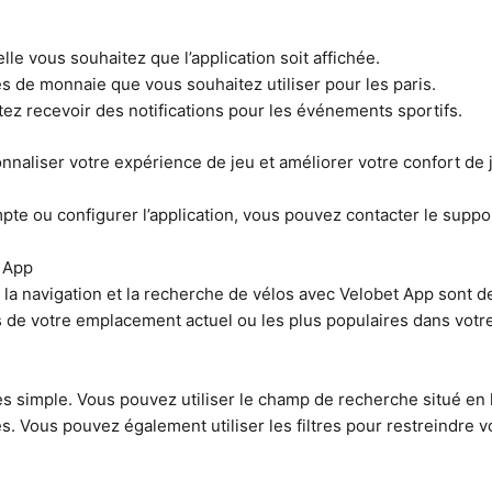
le vous souhaitez que l’application soit affichée.
s de monnaie que vous souhaitez utiliser pour les paris.
itez recevoir des notifications pour les événements sportifs.
nnaliser votre expérience de jeu et améliorer votre confort de 
e ou configurer l’application, vous pouvez contacter le support
t App
la navigation et la recherche de vélos avec Velobet App sont des
s de votre emplacement actuel ou les plus populaires dans votre
s simple. Vous pouvez utiliser le champ de recherche situé en h
es. Vous pouvez également utiliser les filtres pour restreindre 