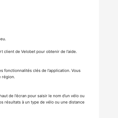
jeu.
 client de Velobet pour obtenir de l’aide.
 fonctionnalités clés de l’application. Vous
 région.
aut de l’écran pour saisir le nom d’un vélo ou
vos résultats à un type de vélo ou une distance