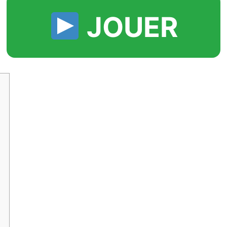
JOUER