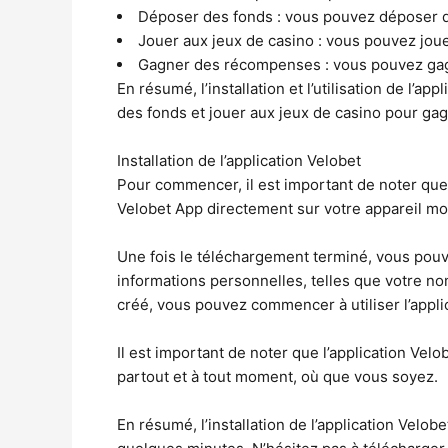
Déposer des fonds : vous pouvez déposer de
Jouer aux jeux de casino : vous pouvez jou
Gagner des récompenses : vous pouvez gag
En résumé, l’installation et l’utilisation de l’
des fonds et jouer aux jeux de casino pour g
Installation de l’application Velobet
Pour commencer, il est important de noter que l
Velobet App directement sur votre appareil mobi
Une fois le téléchargement terminé, vous pouve
informations personnelles, telles que votre no
créé, vous pouvez commencer à utiliser l’appli
Il est important de noter que l’application Vel
partout et à tout moment, où que vous soyez.
En résumé, l’installation de l’application Velo