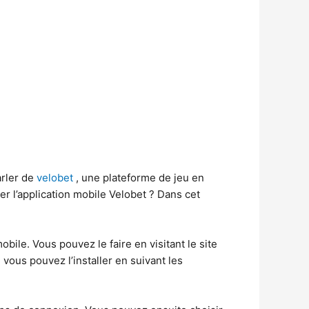
arler de
velobet
, une plateforme de jeu en
er l’application mobile Velobet ? Dans cet
obile. Vous pouvez le faire en visitant le site
 vous pouvez l’installer en suivant les