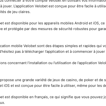
vous connecter à votre compte Velobet en utilisant vos informat
 jouer. L’application Velobet est conçue pour être facile à util
ités de jeu claires.
obet est disponible pour les appareils mobiles Android et iOS, ce
isée et protégée par des mesures de sécurité robustes pour gar
’application mobile Velobet sont des étapes simples et rapides q
’hésitez pas à télécharger l’application et à commencer à jouer 
s concernant l’installation ou l’utilisation de l’application Vel
 propose une grande variété de jeux de casino, de poker et de sp
t iOS et est conçue pour être facile à utiliser, même pour les d
obet est disponible en français, ce qui signifie que vous pouvez 
ux.