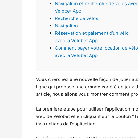
Navigation et recherche de vélos ave
Velobet App
Recherche de vélos
Navigation
Réservation et paiement d’un vélo
avec la Velobet App
Comment payer votre location de vélo
avec la Velobet App
Vous cherchez une nouvelle façon de jouer aux
ligne qui propose une grande variété de jeux de
article, nous allons vous montrer comment pro
La première étape pour utiliser l’application mo
web de Velobet et en cliquant sur le bouton “Té
instructions de l’application.