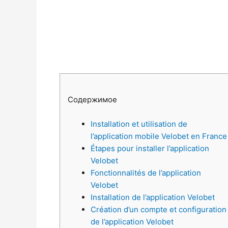
Содержимое
Installation et utilisation de
l’application mobile Velobet en France
Étapes pour installer l’application
Velobet
Fonctionnalités de l’application
Velobet
Installation de l’application Velobet
Création d’un compte et configuration
de l’application Velobet