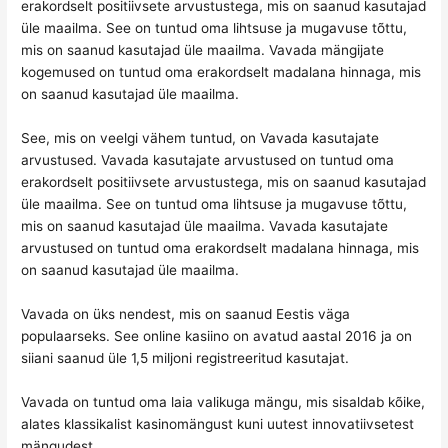
erakordselt positiivsete arvustustega, mis on saanud kasutajad
üle maailma. See on tuntud oma lihtsuse ja mugavuse tõttu,
mis on saanud kasutajad üle maailma. Vavada mängijate
kogemused on tuntud oma erakordselt madalana hinnaga, mis
on saanud kasutajad üle maailma.
See, mis on veelgi vähem tuntud, on Vavada kasutajate
arvustused. Vavada kasutajate arvustused on tuntud oma
erakordselt positiivsete arvustustega, mis on saanud kasutajad
üle maailma. See on tuntud oma lihtsuse ja mugavuse tõttu,
mis on saanud kasutajad üle maailma. Vavada kasutajate
arvustused on tuntud oma erakordselt madalana hinnaga, mis
on saanud kasutajad üle maailma.
Vavada on üks nendest, mis on saanud Eestis väga
populaarseks. See online kasiino on avatud aastal 2016 ja on
siiani saanud üle 1,5 miljoni registreeritud kasutajat.
Vavada on tuntud oma laia valikuga mängu, mis sisaldab kõike,
alates klassikalist kasinomängust kuni uutest innovatiivsetest
mängudest.