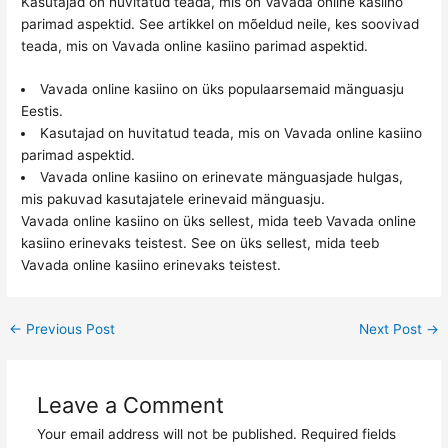
Kasutajad on huvitatud teada, mis on Vavada online kasiino
parimad aspektid. See artikkel on mõeldud neile, kes soovivad
teada, mis on Vavada online kasiino parimad aspektid.
Vavada online kasiino on üks populaarsemaid mänguasju
Eestis.
Kasutajad on huvitatud teada, mis on Vavada online kasiino
parimad aspektid.
Vavada online kasiino on erinevate mänguasjade hulgas,
mis pakuvad kasutajatele erinevaid mänguasju.
Vavada online kasiino on üks sellest, mida teeb Vavada online
kasiino erinevaks teistest. See on üks sellest, mida teeb
Vavada online kasiino erinevaks teistest.
←
Previous Post
Next Post
→
Leave a Comment
Your email address will not be published.
Required fields