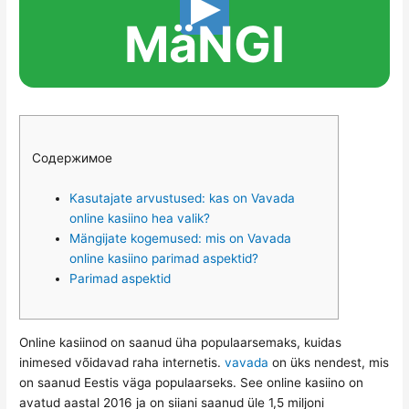
MäNGI
Содержимое
Kasutajate arvustused: kas on Vavada
online kasiino hea valik?
Mängijate kogemused: mis on Vavada
online kasiino parimad aspektid?
Parimad aspektid
Online kasiinod on saanud üha populaarsemaks, kuidas
inimesed võidavad raha internetis.
vavada
on üks nendest, mis
on saanud Eestis väga populaarseks. See online kasiino on
avatud aastal 2016 ja on siiani saanud üle 1,5 miljoni