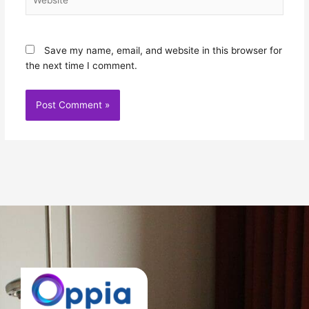
Save my name, email, and website in this browser for
the next time I comment.