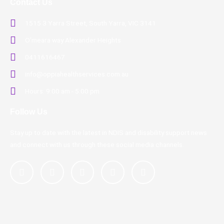
Contact Us
1515 3 Yarra Street, South Yarra, VIC 3141
O’meara way Alexander Heights
0411616467
info@oppiahealthservices.com.au
Hours: 9:00 am - 5:00 pm
Follow Us
Stay up to date with the latest in NDIS and disability support news
and connect with us through these social media channels.
F
T
I
P
L
a
w
n
i
i
c
i
s
n
n
e
t
t
t
k
b
t
a
e
e
o
e
g
r
d
o
r
r
e
i