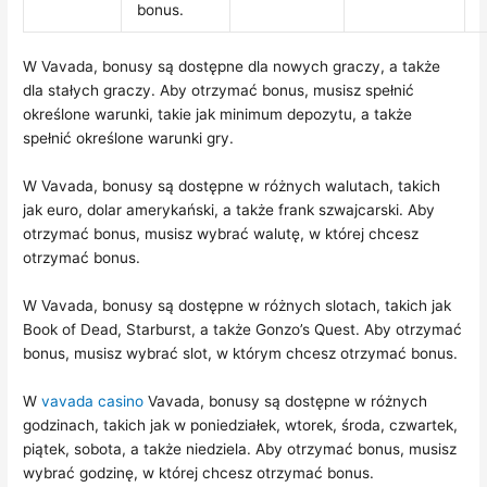
bonus.
W Vavada, bonusy są dostępne dla nowych graczy, a także
dla stałych graczy. Aby otrzymać bonus, musisz spełnić
określone warunki, takie jak minimum depozytu, a także
spełnić określone warunki gry.
W Vavada, bonusy są dostępne w różnych walutach, takich
jak euro, dolar amerykański, a także frank szwajcarski. Aby
otrzymać bonus, musisz wybrać walutę, w której chcesz
otrzymać bonus.
W Vavada, bonusy są dostępne w różnych slotach, takich jak
Book of Dead, Starburst, a także Gonzo’s Quest. Aby otrzymać
bonus, musisz wybrać slot, w którym chcesz otrzymać bonus.
W
vavada casino
Vavada, bonusy są dostępne w różnych
godzinach, takich jak w poniedziałek, wtorek, środa, czwartek,
piątek, sobota, a także niedziela. Aby otrzymać bonus, musisz
wybrać godzinę, w której chcesz otrzymać bonus.