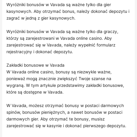
Wyróżniki bonusów w Vavada są ważne tylko dla gier
kasynowych. Aby otrzymać bonus, należy dokonać depozytu i
zagrać w jedną z gier kasynowych.
Wyróżniki bonusów w Vavada są ważne tylko dla graczy,
którzy są zarejestrowani w Vavada online casino. Aby
zarejestrować się w Vavada, należy wypełnić formularz
rejestracyjny i dokonać depozytu.
Zakładki bonusowe w Vavada
W Vavada online casino, bonusy są niezwykle ważne,
ponieważ mogą znacznie zwiększyć Twoje szanse na
wygraną. W tym artykule przedstawimy zakładki bonusowe,
które są dostępne w Vavada.
W Vavada, możesz otrzymać bonusy w postaci darmowych
spinów, bonusów pieniężnych, a nawet bonusów w postaci
darmowych gier. Aby otrzymać te bonusy, musisz
zarejestrować się w kasynie i dokonać pierwszego depozytu.