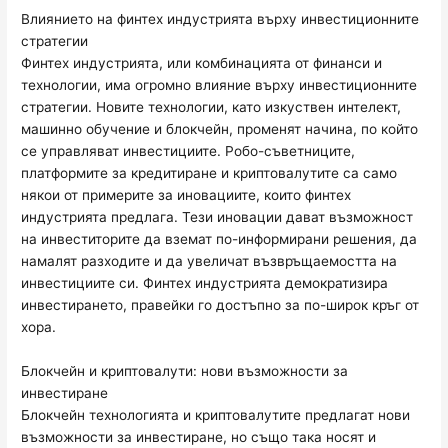
Влиянието на финтех индустрията върху инвестиционните
стратегии
Финтех индустрията, или комбинацията от финанси и
технологии, има огромно влияние върху инвестиционните
стратегии. Новите технологии, като изкуствен интелект,
машинно обучение и блокчейн, променят начина, по който
се управляват инвестициите. Робо-съветниците,
платформите за кредитиране и криптовалутите са само
някои от примерите за иновациите, които финтех
индустрията предлага. Тези иновации дават възможност
на инвеститорите да вземат по-информирани решения, да
намалят разходите и да увеличат възвръщаемостта на
инвестициите си. Финтех индустрията демократизира
инвестирането, правейки го достъпно за по-широк кръг от
хора.
Блокчейн и криптовалути: нови възможности за
инвестиране
Блокчейн технологията и криптовалутите предлагат нови
възможности за инвестиране, но също така носят и