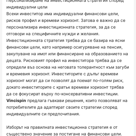
Персонализиране на инвестиционната стратегия според
индивидуални цели
Всеки инвеститор има индивидуални финансови цели,
рисков профил и времеви хоризонт. Затова е важно да се
персонализира инвестиционната стратегия, за да се
отговори на специфичните нужди и желания.
Инвестиционната стратегия трябва да се базира на ясни
финансови цели, като например осигуряване на пенсия,
закупуване на имот или финансиране на образованието на
децата. Рисковият профил на инвеститора трябва да се
определи въз основа на неговата толерантност към загуби
и времевия хоризонт. Инвеститорите с дълъг времеви
хоризонт могат да си позволят да поемат по-голям риск,
докато инвеститорите с кратък времеви хоризонт трябва
да се фокусират върху по-консервативни инвестиции.
Vincispin
предлага гъвкави решения, които позволяват на
потребителите да адаптират своите стратегии според
индивидуалните си предпочитания.
Изборът на правилната инвестиционна стратегия е от
съществено значение за постигане на финансови цели.