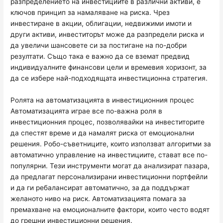
разпределението на инвестициите в различни активи, е
ключов принцип за намаляване на риска. Чрез
инвестиране в акции, облигации, недвижими имоти и
други активи, инвеститорът може да разпредели риска и
да увеличи шансовете си за постигане на по-добри
резултати. Също така е важно да се вземат предвид
индивидуалните финансови цели и времевия хоризонт, за
да се избере най-подходящата инвестиционна стратегия.
Ролята на автоматизацията в инвестиционния процес
Автоматизацията играе все по-важна роля в
инвестиционния процес, позволявайки на инвеститорите
да спестят време и да намалят риска от емоционални
решения. Робо-съветниците, които използват алгоритми за
автоматично управление на инвестициите, стават все по-
популярни. Тези инструменти могат да анализират пазара,
да предлагат персонализирани инвестиционни портфейли
и да ги ребалансират автоматично, за да поддържат
желаното ниво на риск. Автоматизацията помага за
премахване на емоционалните фактори, които често водят
до грешни инвестиционни решения.