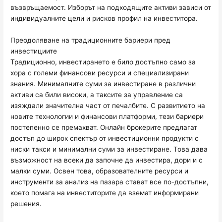
възвръщаемост. Изборът на подходящите активи зависи от
индивидуалните цели и рисков профил на инвеститора.
Преодоляване на традиционните бариери пред
инвестициите
Традиционно, инвестирането е било достъпно само за
хора с големи финансови ресурси и специализирани
знания. Минималните суми за инвестиране в различни
активи са били високи, а таксите за управление са
изяждали значителна част от печалбите. С развитието на
новите технологии и финансови платформи, тези бариери
постепенно се премахват. Онлайн брокерите предлагат
достъп до широк спектър от инвестиционни продукти с
ниски такси и минимални суми за инвестиране. Това дава
възможност на всеки да започне да инвестира, дори и с
малки суми. Освен това, образователните ресурси и
инструменти за анализ на пазара стават все по-достъпни,
което помага на инвеститорите да вземат информирани
решения.