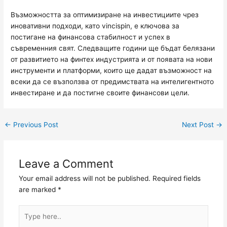
Възможността за оптимизиране на инвестициите чрез
иновативни подходи, като vincispin, е ключова за
постигане на финансова стабилност и успех в
съвременния свят. Следващите години ще бъдат белязани
от развитието на финтех индустрията и от появата на нови
инструменти и платформи, които ще дадат възможност на
всеки да се възползва от предимствата на интелигентното
инвестиране и да постигне своите финансови цели.
←
Previous Post
Next Post
→
Leave a Comment
Your email address will not be published.
Required fields
are marked
*
Type
here..