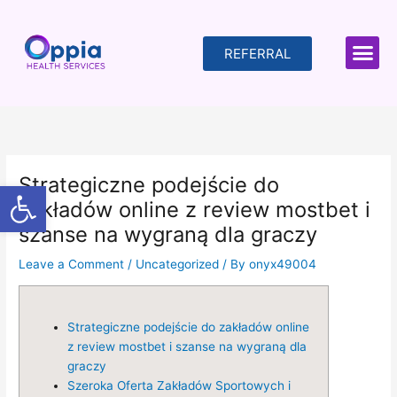
Skip
to
content
REFERRAL
Strategiczne podejście do
Open toolbar
zakładów online z review mostbet i
szanse na wygraną dla graczy
Leave a Comment
/
Uncategorized
/ By
onyx49004
Strategiczne podejście do zakładów online
z review mostbet i szanse na wygraną dla
graczy
Szeroka Oferta Zakładów Sportowych i