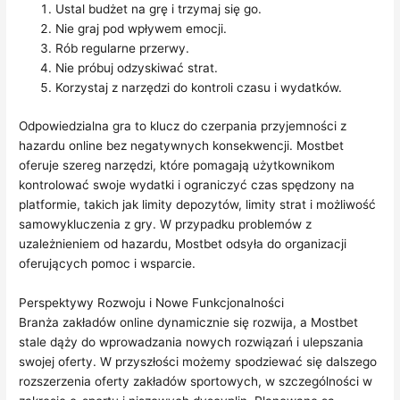
Ustal budżet na grę i trzymaj się go.
Nie graj pod wpływem emocji.
Rób regularne przerwy.
Nie próbuj odzyskiwać strat.
Korzystaj z narzędzi do kontroli czasu i wydatków.
Odpowiedzialna gra to klucz do czerpania przyjemności z
hazardu online bez negatywnych konsekwencji. Mostbet
oferuje szereg narzędzi, które pomagają użytkownikom
kontrolować swoje wydatki i ograniczyć czas spędzony na
platformie, takich jak limity depozytów, limity strat i możliwość
samowykluczenia z gry. W przypadku problemów z
uzależnieniem od hazardu, Mostbet odsyła do organizacji
oferujących pomoc i wsparcie.
Perspektywy Rozwoju i Nowe Funkcjonalności
Branża zakładów online dynamicznie się rozwija, a Mostbet
stale dąży do wprowadzania nowych rozwiązań i ulepszania
swojej oferty. W przyszłości możemy spodziewać się dalszego
rozszerzenia oferty zakładów sportowych, w szczególności w