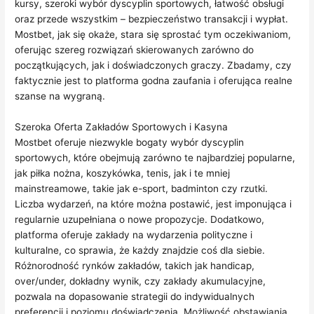
kursy, szeroki wybór dyscyplin sportowych, łatwość obsługi
oraz przede wszystkim – bezpieczeństwo transakcji i wypłat.
Mostbet, jak się okaże, stara się sprostać tym oczekiwaniom,
oferując szereg rozwiązań skierowanych zarówno do
początkujących, jak i doświadczonych graczy. Zbadamy, czy
faktycznie jest to platforma godna zaufania i oferująca realne
szanse na wygraną.
Szeroka Oferta Zakładów Sportowych i Kasyna
Mostbet oferuje niezwykle bogaty wybór dyscyplin
sportowych, które obejmują zarówno te najbardziej popularne,
jak piłka nożna, koszykówka, tenis, jak i te mniej
mainstreamowe, takie jak e-sport, badminton czy rzutki.
Liczba wydarzeń, na które można postawić, jest imponująca i
regularnie uzupełniana o nowe propozycje. Dodatkowo,
platforma oferuje zakłady na wydarzenia polityczne i
kulturalne, co sprawia, że każdy znajdzie coś dla siebie.
Różnorodność rynków zakładów, takich jak handicap,
over/under, dokładny wynik, czy zakłady akumulacyjne,
pozwala na dopasowanie strategii do indywidualnych
preferencji i poziomu doświadczenia. Możliwość obstawiania