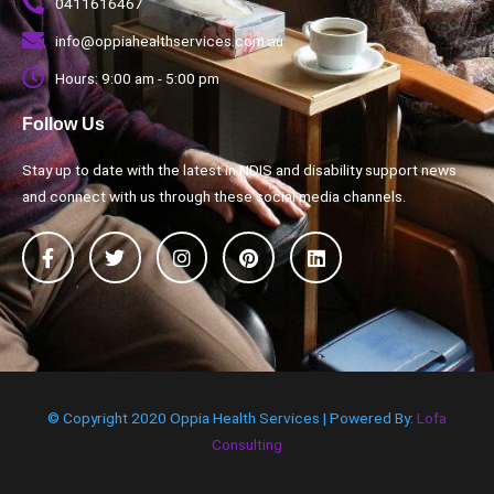
0411616467
info@oppiahealthservices.com.au
Hours: 9:00 am - 5:00 pm
Follow Us
Stay up to date with the latest in NDIS and disability support news
and connect with us through these social media channels.
F
T
I
P
L
a
w
n
i
i
c
i
s
n
n
e
t
t
t
k
b
t
a
e
e
o
e
g
r
d
o
r
r
e
i
k
a
s
n
-
m
t
f
© Copyright 2020
Oppia Health Services |
Powered By:
Lofa
Consulting