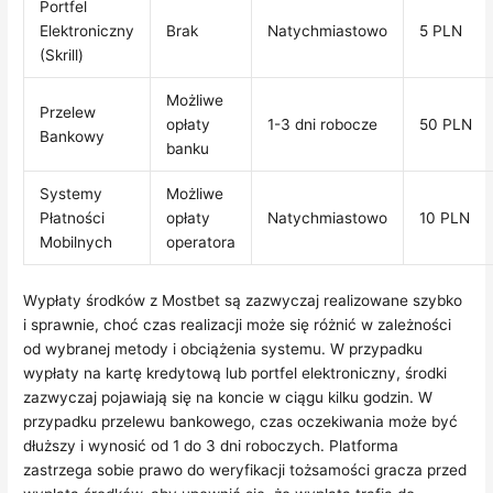
Portfel
Elektroniczny
Brak
Natychmiastowo
5 PLN
(Skrill)
Możliwe
Przelew
opłaty
1-3 dni robocze
50 PLN
Bankowy
banku
Systemy
Możliwe
Płatności
opłaty
Natychmiastowo
10 PLN
Mobilnych
operatora
Wypłaty środków z Mostbet są zazwyczaj realizowane szybko
i sprawnie, choć czas realizacji może się różnić w zależności
od wybranej metody i obciążenia systemu. W przypadku
wypłaty na kartę kredytową lub portfel elektroniczny, środki
zazwyczaj pojawiają się na koncie w ciągu kilku godzin. W
przypadku przelewu bankowego, czas oczekiwania może być
dłuższy i wynosić od 1 do 3 dni roboczych. Platforma
zastrzega sobie prawo do weryfikacji tożsamości gracza przed