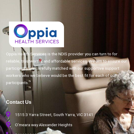
Oppia Health Services is the NDIS provider you can turn to for
reliable, trustworthy, and affordable services. We aim to ensure our
participants are carefully matched with our supportive support
workers who we believe would be the best fit for each of our
participants.
Contact Us
1515 3 Yarra Street, South Yarra, VIC 3141
O’meara way Alexander Heights