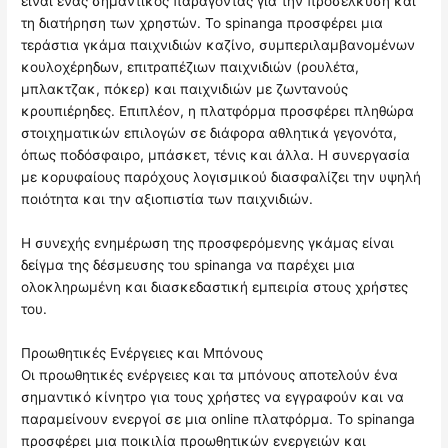
είναι ένας σημαντικός παράγοντας για την προσέλκυση και
τη διατήρηση των χρηστών. Το spinanga προσφέρει μια
τεράστια γκάμα παιχνιδιών καζίνο, συμπεριλαμβανομένων
κουλοχέρηδων, επιτραπέζιων παιχνιδιών (ρουλέτα,
μπλακτζακ, πόκερ) και παιχνιδιών με ζωντανούς
κρουπιέρηδες. Επιπλέον, η πλατφόρμα προσφέρει πληθώρα
στοιχηματικών επιλογών σε διάφορα αθλητικά γεγονότα,
όπως ποδόσφαιρο, μπάσκετ, τένις και άλλα. Η συνεργασία
με κορυφαίους παρόχους λογισμικού διασφαλίζει την υψηλή
ποιότητα και την αξιοπιστία των παιχνιδιών.
Η συνεχής ενημέρωση της προσφερόμενης γκάμας είναι
δείγμα της δέσμευσης του spinanga να παρέχει μια
ολοκληρωμένη και διασκεδαστική εμπειρία στους χρήστες
του.
Προωθητικές Ενέργειες και Μπόνους
Οι προωθητικές ενέργειες και τα μπόνους αποτελούν ένα
σημαντικό κίνητρο για τους χρήστες να εγγραφούν και να
παραμείνουν ενεργοί σε μια online πλατφόρμα. Το spinanga
προσφέρει μια ποικιλία προωθητικών ενεργειών και