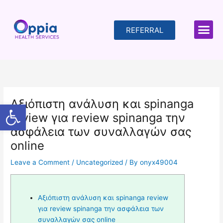
Skip
to
content
REFERRAL
Αξιόπιστη ανάλυση και spinanga
Open toolbar
review για review spinanga την
ασφάλεια των συναλλαγών σας
online
Leave a Comment
/
Uncategorized
/ By
onyx49004
Αξιόπιστη ανάλυση και spinanga review
για review spinanga την ασφάλεια των
συναλλαγών σας online