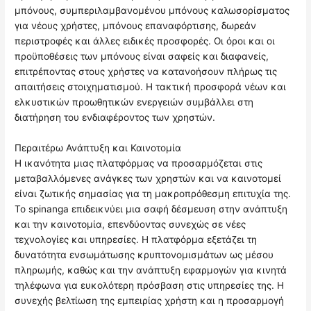
μπόνους, συμπεριλαμβανομένου μπόνους καλωσορίσματος
για νέους χρήστες, μπόνους επαναφόρτισης, δωρεάν
περιστροφές και άλλες ειδικές προσφορές. Οι όροι και οι
προϋποθέσεις των μπόνους είναι σαφείς και διαφανείς,
επιτρέποντας στους χρήστες να κατανοήσουν πλήρως τις
απαιτήσεις στοιχηματισμού. Η τακτική προσφορά νέων και
ελκυστικών προωθητικών ενεργειών συμβάλλει στη
διατήρηση του ενδιαφέροντος των χρηστών.
Περαιτέρω Ανάπτυξη και Καινοτομία
Η ικανότητα μιας πλατφόρμας να προσαρμόζεται στις
μεταβαλλόμενες ανάγκες των χρηστών και να καινοτομεί
είναι ζωτικής σημασίας για τη μακροπρόθεσμη επιτυχία της.
Το spinanga επιδεικνύει μια σαφή δέσμευση στην ανάπτυξη
και την καινοτομία, επενδύοντας συνεχώς σε νέες
τεχνολογίες και υπηρεσίες. Η πλατφόρμα εξετάζει τη
δυνατότητα ενσωμάτωσης κρυπτονομισμάτων ως μέσου
πληρωμής, καθώς και την ανάπτυξη εφαρμογών για κινητά
τηλέφωνα για ευκολότερη πρόσβαση στις υπηρεσίες της. Η
συνεχής βελτίωση της εμπειρίας χρήστη και η προσαρμογή