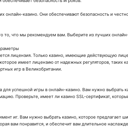
и обеспечивает безопасность игроков.
их онлайн-казино. Они обеспечивают безопасность и честн
то то, что мы рекомендуем вам. Выберите из лучших онлайн
араметры
ется лицензия. Только казино, имеющие действующую лицен
 которое имеет лицензию от надежных регуляторов, таких к
ртных игр в Великобритании.
а для успешной игры в онлайн-казино. Вам нужно выбрать к
ацию. Проверьте, имеет ли казино SSL-сертификат, которы
мент иг. Вам нужно выбрать казино, которое предлагает ши
торая вам понравится, и обеспечит вам длительное наслажд