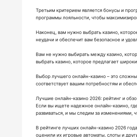
Третьим критерием является бонусы и прог
программы лояльности, чтобы максимизиров
Наконец, вам нужно выбрать казино, котор
неудачи и обеспечит вам безопасное и удов
Вам не нужно выбирать между казино, котор
выбрать казино, которое предлагает широки
Выбор лучшего онлайн-казино – это сложны
соответствует вашим потребностям и обесп
Лучшие онлайн-казино 2026: рейтинг и обзо
Если вы ищете надежное онлайн-казино, где
развиваться, и мы следим за изменениями, 
В рейтинге лучших онлайн-казино 2026 год
оценили их игровые автоматы, слоты и друг