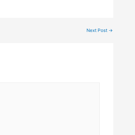
Next Post
→