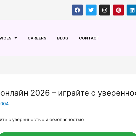
F
T
I
P
L
a
w
n
i
i
c
i
s
n
n
e
t
t
t
k
b
t
a
e
e
o
e
g
r
d
VICES
CAREERS
BLOG
CONTACT
o
r
r
e
i
k
a
s
n
m
t
онлайн 2026 – играйте с уверенно
9004
йте с уверенностью и безопасностью