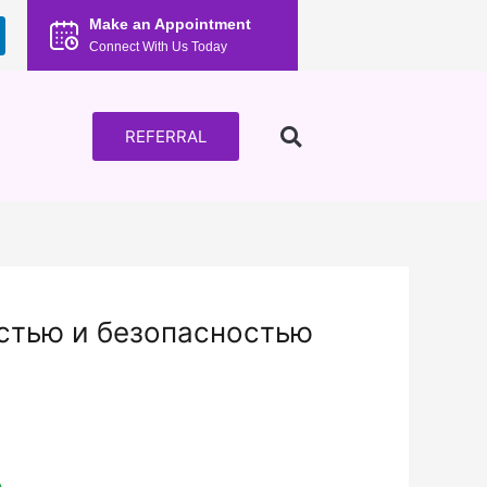
Make an Appointment
Connect With Us Today
REFERRAL
стью и безопасностью