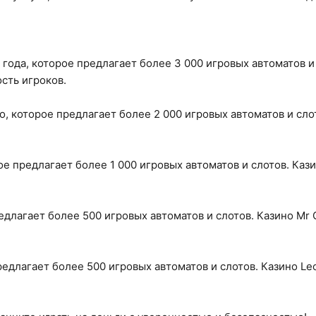
6 года, которое предлагает более 3 000 игровых автоматов и
сть игроков.
но, которое предлагает более 2 000 игровых автоматов и сло
рое предлагает более 1 000 игровых автоматов и слотов. Ка
предлагает более 500 игровых автоматов и слотов. Казино M
предлагает более 500 игровых автоматов и слотов. Казино 