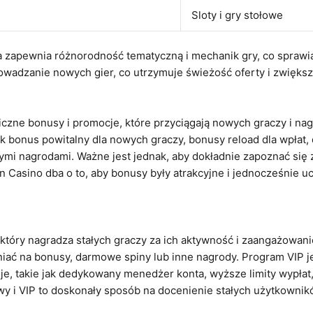
Sloty i gry stołowe
pewnia różnorodność tematyczną i mechanik gry, co sprawia, 
adzanie nowych gier, co utrzymuje świeżość oferty i zwiększa
iczne bonusy i promocje, które przyciągają nowych graczy i na
k bonus powitalny dla nowych graczy, bonusy reload dla wpłat,
jnymi nagrodami. Ważne jest jednak, aby dokładnie zapoznać s
an Casino dba o to, aby bonusy były atrakcyjne i jednocześnie 
 który nagradza stałych graczy za ich aktywność i zaangażowani
ać na bonusy, darmowe spiny lub inne nagrody. Program VIP je
je, takie jak dedykowany menedżer konta, wyższe limity wypła
 i VIP to doskonały sposób na docenienie stałych użytkowników