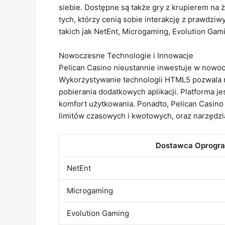
siebie. Dostępne są także gry z krupierem na
tych, którzy cenią sobie interakcję z prawd
takich jak NetEnt, Microgaming, Evolution Gam
Nowoczesne Technologie i Innowacje
Pelican Casino nieustannie inwestuje w nowoc
Wykorzystywanie technologii HTML5 pozwala na
pobierania dodatkowych aplikacji. Platforma 
komfort użytkowania. Ponadto, Pelican Casino
limitów czasowych i kwotowych, oraz narzędzi
Dostawca Oprogr
NetEnt
Microgaming
Evolution Gaming