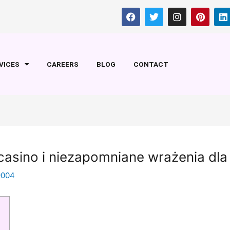
F
T
I
P
L
a
w
n
i
i
c
i
s
n
n
e
t
t
t
k
b
t
a
e
e
o
e
g
r
d
VICES
CAREERS
BLOG
CONTACT
o
r
r
e
i
k
a
s
n
m
t
 casino i niezapomniane wrażenia dl
9004