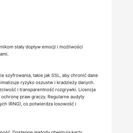
nikom stały dopływ emocji i możliwości
ami.
 szyfrowania, takie jak SSL, aby chronić dane
malizuje ryzyko oszustw i kradzieży danych.
ciwość i transparentność rozgrywki. Licencja
 ochronę praw graczy. Regularne audyty
ych (RNG), co potwierdza losowość i
czność. Dostępne metody obejmują karty