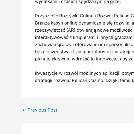
wydatkami i czasem spędzanym na grze.
Przyszłość Rozrywki Online i Rozwój Pelican 
Branża kasyn online dynamicznie się rozwija, a
rzeczywistość (AR) otwierają nowe możliwości 
interaktywować z krupierami i innymi graczami 
zachowań graczy i oferowania im spersonalizo
bezpieczeństwa i transparentności transakcji 
planuje aktywnie wdrażać te innowacje, aby z
Inwestycje w rozwój mobilnych aplikacji, opty
strategii rozwoju Pelican Casino. Dzięki temu
←
Previous Post