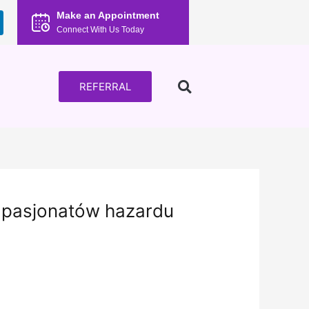
Make an Appointment
Connect With Us Today
REFERRAL
a pasjonatów hazardu