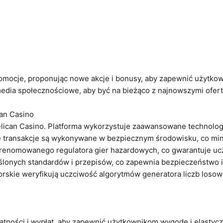
romocje, proponując nowe akcje i bonusy, aby zapewnić użytkow
media społecznościowe, aby być na bieżąco z najnowszymi ofert
an Casino
lican Casino. Platforma wykorzystuje zaawansowane technologie
 transakcje są wykonywane w bezpiecznym środowisku, co mini
 renomowanego regulatora gier hazardowych, co gwarantuje ucz
ślonych standardów i przepisów, co zapewnia bezpieczeństwo i
rskie weryfikują uczciwość algorytmów generatora liczb losow
łatności i wypłat, aby zapewnić użytkownikom wygodę i elasty