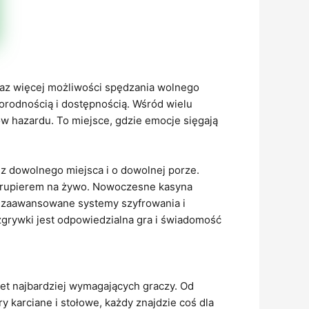
raz więcej możliwości spędzania wolnego
norodnością i dostępnością. Wśród wielu
w hazardu. To miejsce, gdzie emocje sięgają
 z dowolnego miejsca i o dowolnej porze.
 z krupierem na żywo. Nowoczesne kasyna
c zaawansowane systemy szyfrowania i
ozgrywki jest odpowiedzialna gra i świadomość
wet najbardziej wymagających graczy. Od
 karciane i stołowe, każdy znajdzie coś dla