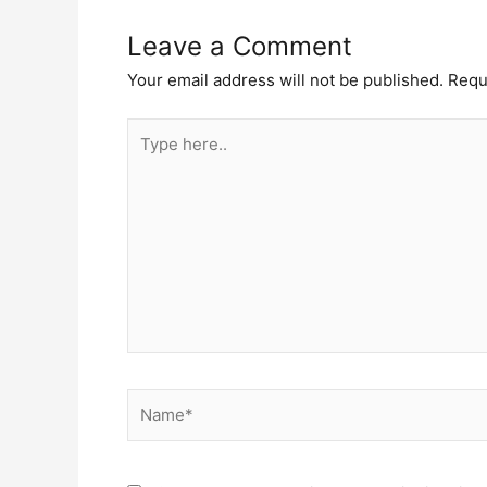
Leave a Comment
Your email address will not be published.
Requ
Type
here..
Name*