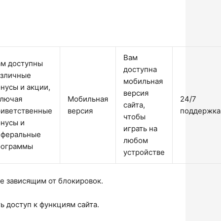
Вам
ам доступны
доступна
азличные
мобильная
нусы и акции,
версия
ключая
Мобильная
24/7
сайта,
риветственные
версия
поддержка
чтобы
нусы и
играть на
еферальные
любом
рограммы
устройстве
не зависящим от блокировок.
ь доступ к функциям сайта.