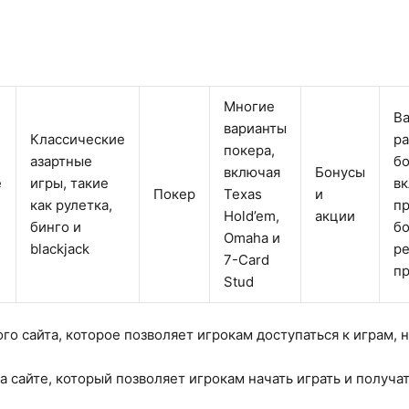
Многие
В
варианты
Классические
р
покера,
азартные
бо
включая
Бонусы
е
игры, такие
в
Покер
Texas
и
как рулетка,
п
Hold’em,
акции
бинго и
бо
Omaha и
blackjack
р
7-Card
п
Stud
го сайта, которое позволяет игрокам доступаться к играм, 
 сайте, который позволяет игрокам начать играть и получат