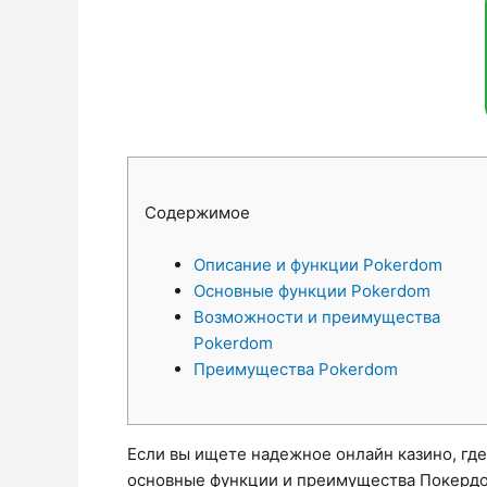
Содержимое
Описание и функции Pokerdom
Основные функции Pokerdom
Возможности и преимущества
Pokerdom
Преимущества Pokerdom
Если вы ищете надежное онлайн казино, где
основные функции и преимущества Покердо