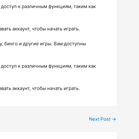
ь доступ к различным функциям, таким как
вать аккаунт, чтобы начать играть.
у, бинго и другие игры. Вам доступны
ь доступ к различным функциям, таким как
вать аккаунт, чтобы начать играть.
Next Post
→