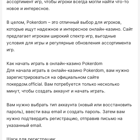
ассортимент игр, чтобы игроки всегда могли найти что-то
новое и интересное.
В целом, Pokerdom – это отличный выбор для игроков,
которые ищут надежное и интересное онлайн-казино. Сайт
предлагает игрокам широкий спектр игр, выгодные
условия для игры и регулярные обновления ассортимента
игр.
Как начать играть в онлайн-казино Pokerdom
Для начала играть в онлайн-казино Pokerdom, вам нужно
зарегистрироваться на официальном сайте
покердом.official. Вам потребуется только несколько
минут, чтобы создать аккаунт и начать играть.
Вам нужно выбрать тип аккаунта (новый или восстановить
пароль), ввести ваш email и создать пароль. Затем вам
нужно подтвердить регистрацию, отправив письмо на
указанный email.
Шаги для регистрации: