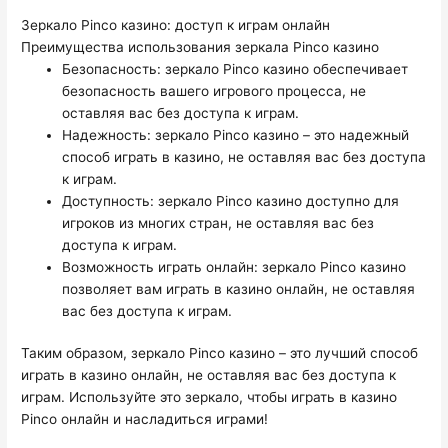
Зеркало Pinco казино: доступ к играм онлайн
Преимущества использования зеркала Pinco казино
Безопасность: зеркало Pinco казино обеспечивает
безопасность вашего игрового процесса, не
оставляя вас без доступа к играм.
Надежность: зеркало Pinco казино – это надежный
способ играть в казино, не оставляя вас без доступа
к играм.
Доступность: зеркало Pinco казино доступно для
игроков из многих стран, не оставляя вас без
доступа к играм.
Возможность играть онлайн: зеркало Pinco казино
позволяет вам играть в казино онлайн, не оставляя
вас без доступа к играм.
Таким образом, зеркало Pinco казино – это лучший способ
играть в казино онлайн, не оставляя вас без доступа к
играм. Используйте это зеркало, чтобы играть в казино
Pinco онлайн и насладиться играми!