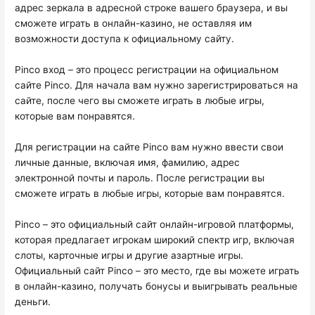
адрес зеркала в адресной строке вашего браузера, и вы
сможете играть в онлайн-казино, не оставляя им
возможности доступа к официальному сайту.
Pinco вход – это процесс регистрации на официальном
сайте Pinco. Для начала вам нужно зарегистрироваться на
сайте, после чего вы сможете играть в любые игры,
которые вам понравятся.
Для регистрации на сайте Pinco вам нужно ввести свои
личные данные, включая имя, фамилию, адрес
электронной почты и пароль. После регистрации вы
сможете играть в любые игры, которые вам понравятся.
Pinco – это официальный сайт онлайн-игровой платформы,
которая предлагает игрокам широкий спектр игр, включая
слоты, карточные игры и другие азартные игры.
Официальный сайт Pinco – это место, где вы можете играть
в онлайн-казино, получать бонусы и выигрывать реальные
деньги.