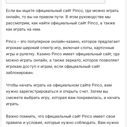
Если вы ищете официальный сайт Pinco, где можно играть
онлайн, то вы на правом пути. В этом руководстве мы
рассмотрим, как найти официальный сайт Pinco, а также
как играть на нем.
Pinco – это популярное онлайн-казино, которое предлагает
игрокам широкий спектр игр, включая слоты, карточные
игры и рулетку. Казино Pinco имеет официальный сайт, где
можно играть онлайн, а также зеркало, которое позволяет
игрокам доступ к играм, если официальный сайт
заблокирован.
Чтобы начать играть на официальном сайте Pinco, вам
нужно зарегистрироваться и открыть счет. Затем вы
сможете выбрать игру, которая вам понравилась, и начать
играть.
Важно помнить, что официальный сайт Pinco имеет свои
правила и условия, которые нужно соблюдать. Вам нужно