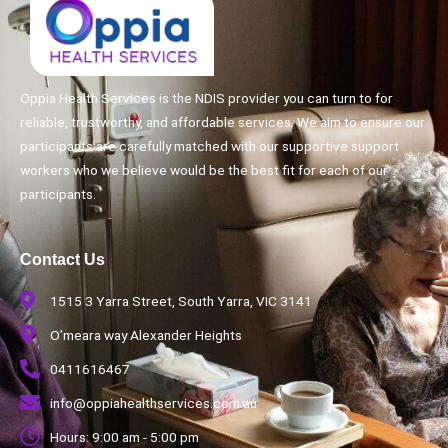
Oppia Health Services is the NDIS provider you can turn to for
reliable, trustworthy, and affordable services. We aim to ensure our
participants are carefully matched with our supportive support
workers who we believe would be the best fit for each of our
participants.
Contact Us
1515 3 Yarra Street, South Yarra, VIC 3141
O’meara way Alexander Heights
0411616467
info@oppiahealthservices.com.au
Hours: 9:00 am - 5:00 pm