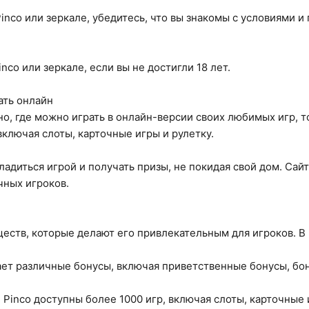
nco или зеркале, убедитесь, что вы знакомы с условиями и
nco или зеркале, если вы не достигли 18 лет.
ать онлайн
о, где можно играть в онлайн-версии своих любимых игр, т
включая слоты, карточные игры и рулетку.
сладиться игрой и получать призы, не покидая свой дом. Сай
чных игроков.
еств, которые делают его привлекательным для игроков. В ч
ает различные бонусы, включая приветственные бонусы, бону
Pinco доступны более 1000 игр, включая слоты, карточные 