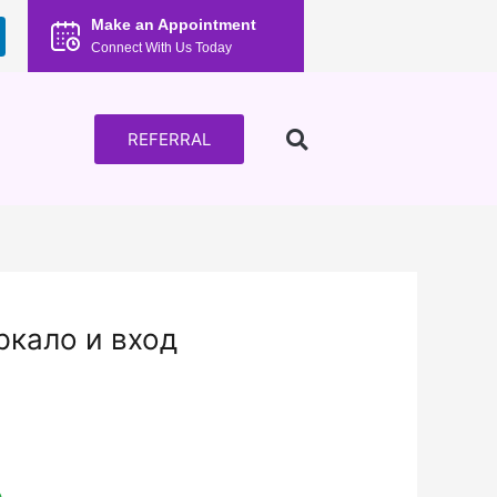
Make an Appointment
Connect With Us Today
REFERRAL
ркало и вход