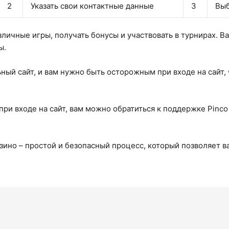
2
Указать свои контактные данные
3
Выб
зличные игры, получать бонусы и участвовать в турнирах. В
ы.
ьный сайт, и вам нужно быть осторожным при входе на сайт,
ри входе на сайт, вам можно обратиться к поддержке Pinco 
зино – простой и безопасный процесс, который позволяет ва