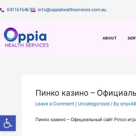
Skip
0411616467
info@oppiahealthservices.com.au
to
content
ABOUT
SER
Пинко казино – Официаль
Leave a Comment
/
Uncategorized
/ By
onyx4
Open toolbar
Пинко казино – Официальный сайт Pinco игра