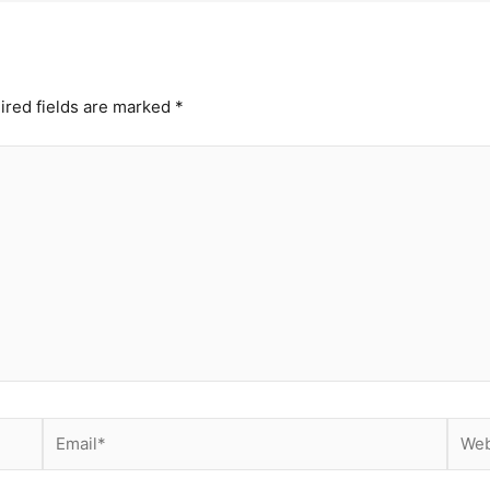
ired fields are marked
*
Email*
Webs