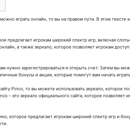
 можно играть онлайн, то вы на правом пути. В этом тексте
рое предлагает игрокам широкий спектр игр, включая слоты,
онлайн, а также зеркало, которое позволяет игрокам доступ
вам нужно зарегистрироваться и открыть счет. Затем вы мож
азличные бонусы и акции, которые помогут вам начать играт
айту Pinco, то вы можете использовать зеркало, которое по
co – это зеркало официального сайта, которое позволяет иг
зино, которое предлагает игрокам широкий спектр игр и бон
ути.