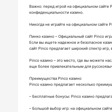
Важно: перед игрой на официальном сайте Pi
конфиденциальности казино.
Никогда не играйте на официальном сайте Pi
Пинко казино – Официальный сайт Pinco игр
Если вы ищете надежное и безопасное казин
сайт Pinco предлагает широкий спектр игр, 
Pinco казино – это место, где вы можете на
еще более привлекательным для русскоязы
Преимущества Pinco казино
Pinco казино предлагает несколько преимущ
– Бесплатные бонусы: Pinco казино предлаг
– Большой выбор игр: на официальном сайте 