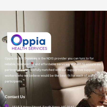
Oppia Health Services is the NDIS provider you can turn to for
reliable, trustworthy, and affordable services. We aim to ensure our
participants are carefully matched with our supportive support
workers who we believe would be the best fit for each of our
participants.
Contact Us
1515 3 Yarra Street, South Yarra, VIC 3141