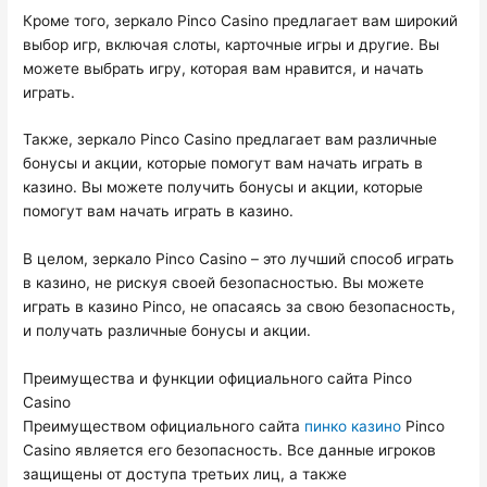
Кроме того, зеркало Pinco Casino предлагает вам широкий
выбор игр, включая слоты, карточные игры и другие. Вы
можете выбрать игру, которая вам нравится, и начать
играть.
Также, зеркало Pinco Casino предлагает вам различные
бонусы и акции, которые помогут вам начать играть в
казино. Вы можете получить бонусы и акции, которые
помогут вам начать играть в казино.
В целом, зеркало Pinco Casino – это лучший способ играть
в казино, не рискуя своей безопасностью. Вы можете
играть в казино Pinco, не опасаясь за свою безопасность,
и получать различные бонусы и акции.
Преимущества и функции официального сайта Pinco
Casino
Преимуществом официального сайта
пинко казино
Pinco
Casino является его безопасность. Все данные игроков
защищены от доступа третьих лиц, а также