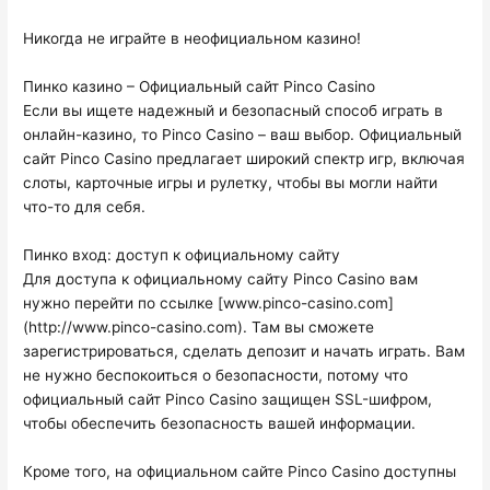
Никогда не играйте в неофициальном казино!
Пинко казино – Официальный сайт Pinco Casino
Если вы ищете надежный и безопасный способ играть в
онлайн-казино, то Pinco Casino – ваш выбор. Официальный
сайт Pinco Casino предлагает широкий спектр игр, включая
слоты, карточные игры и рулетку, чтобы вы могли найти
что-то для себя.
Пинко вход: доступ к официальному сайту
Для доступа к официальному сайту Pinco Casino вам
нужно перейти по ссылке [www.pinco-casino.com]
(http://www.pinco-casino.com). Там вы сможете
зарегистрироваться, сделать депозит и начать играть. Вам
не нужно беспокоиться о безопасности, потому что
официальный сайт Pinco Casino защищен SSL-шифром,
чтобы обеспечить безопасность вашей информации.
Кроме того, на официальном сайте Pinco Casino доступны