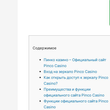
Содержимое
Пинко казино – Официальный сайт
Pinco Casino
Вход на зеркало Pinco Casino
Как открыть доступ к зеркалу Pinco
Casino?
Преимущества и функции
официального сайта Pinco Casino
Функции официального сайта Pinco
Casino