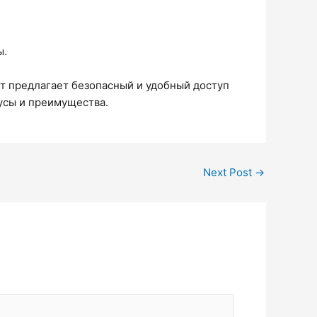
ы.
айт предлагает безопасный и удобный доступ
усы и преимущества.
Next Post
→