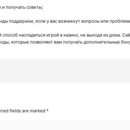
 и получать советы;
нды поддержки, если у вас возникнут вопросы или проблем
 способ насладиться игрой в казино, не выходя из дома. С
окоды, которые позволяют вам получать дополнительные бон
ired fields are marked
*