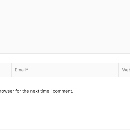
Email*
Webs
rowser for the next time I comment.