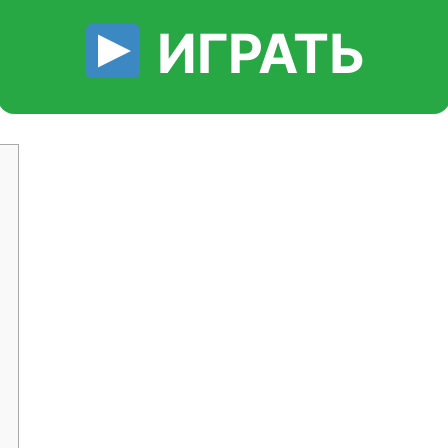
ИГРАТЬ