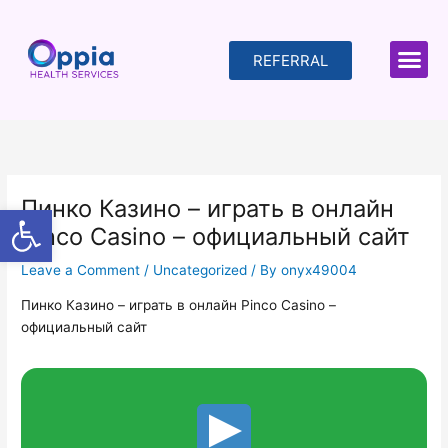
Skip
to
content
REFERRAL
Пинко Казино – играть в онлайн
Open toolbar
Pinco Casino – официальный сайт
Leave a Comment
/
Uncategorized
/ By
onyx49004
Пинко Казино – играть в онлайн Pinco Casino –
официальный сайт