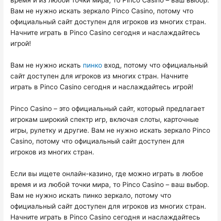
время и из любой точки мира, то Pinco Casino – ваш выбор.
Вам не нужно искать зеркало Pinco Casino, потому что
официальный сайт доступен для игроков из многих стран.
Начните играть в Pinco Casino сегодня и наслаждайтесь
игрой!
Вам не нужно искать
пинко
вход, потому что официальный
сайт доступен для игроков из многих стран. Начните
играть в Pinco Casino сегодня и наслаждайтесь игрой!
Pinco Casino – это официальный сайт, который предлагает
игрокам широкий спектр игр, включая слоты, карточные
игры, рулетку и другие. Вам не нужно искать зеркало Pinco
Casino, потому что официальный сайт доступен для
игроков из многих стран.
Если вы ищете онлайн-казино, где можно играть в любое
время и из любой точки мира, то Pinco Casino – ваш выбор.
Вам не нужно искать пинко зеркало, потому что
официальный сайт доступен для игроков из многих стран.
Начните играть в Pinco Casino сегодня и наслаждайтесь