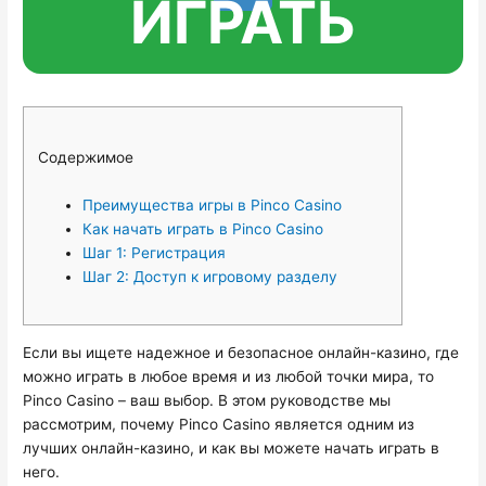
ИГРАТЬ
Содержимое
Преимущества игры в Pinco Casino
Как начать играть в Pinco Casino
Шаг 1: Регистрация
Шаг 2: Доступ к игровому разделу
Если вы ищете надежное и безопасное онлайн-казино, где
можно играть в любое время и из любой точки мира, то
Pinco Casino – ваш выбор. В этом руководстве мы
рассмотрим, почему Pinco Casino является одним из
лучших онлайн-казино, и как вы можете начать играть в
него.