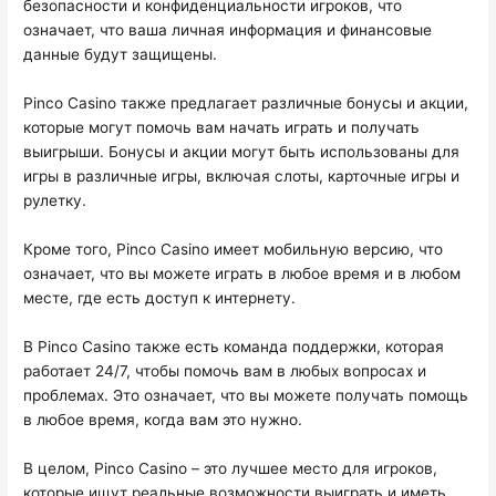
безопасности и конфиденциальности игроков, что
означает, что ваша личная информация и финансовые
данные будут защищены.
Pinco Casino также предлагает различные бонусы и акции,
которые могут помочь вам начать играть и получать
выигрыши. Бонусы и акции могут быть использованы для
игры в различные игры, включая слоты, карточные игры и
рулетку.
Кроме того, Pinco Casino имеет мобильную версию, что
означает, что вы можете играть в любое время и в любом
месте, где есть доступ к интернету.
В Pinco Casino также есть команда поддержки, которая
работает 24/7, чтобы помочь вам в любых вопросах и
проблемах. Это означает, что вы можете получать помощь
в любое время, когда вам это нужно.
В целом, Pinco Casino – это лучшее место для игроков,
которые ищут реальные возможности выиграть и иметь