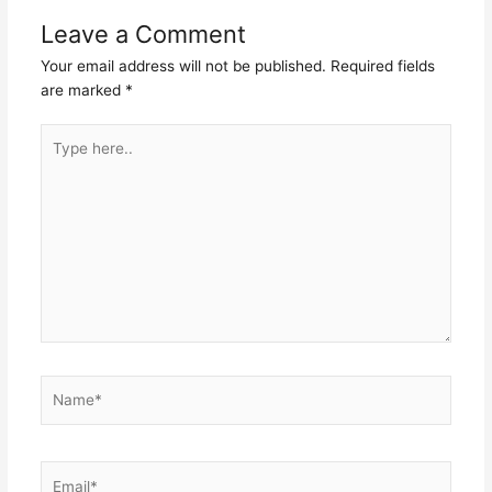
Leave a Comment
Your email address will not be published.
Required fields
are marked
*
Type
here..
Name*
Email*