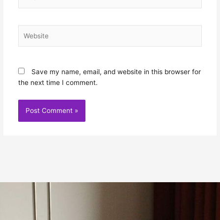
Website
Save my name, email, and website in this browser for
the next time I comment.