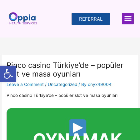
Skip
to
content
REFERRAL
Pinco casino Türkiye’de – popüler
Open toolbar
slot ve masa oyunları
Leave a Comment
/
Uncategorized
/ By
onyx49004
Pinco casino Türkiye’de – popüler slot ve masa oyunları
OYNAMAK