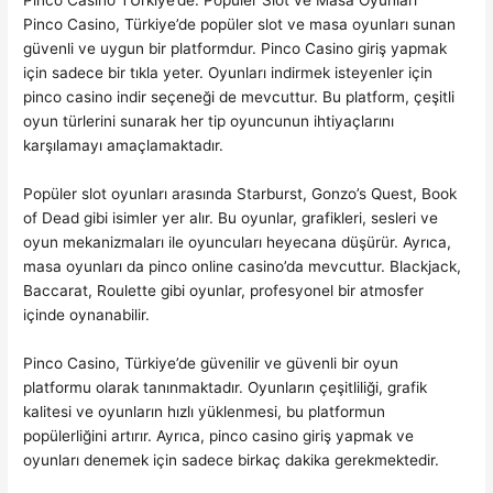
Pinco Casino TÜrkiye’de: Popüler Slot ve Masa Oyunları
Pinco Casino, Türkiye’de popüler slot ve masa oyunları sunan
güvenli ve uygun bir platformdur. Pinco Casino giriş yapmak
için sadece bir tıkla yeter. Oyunları indirmek isteyenler için
pinco casino indir seçeneği de mevcuttur. Bu platform, çeşitli
oyun türlerini sunarak her tip oyuncunun ihtiyaçlarını
karşılamayı amaçlamaktadır.
Popüler slot oyunları arasında Starburst, Gonzo’s Quest, Book
of Dead gibi isimler yer alır. Bu oyunlar, grafikleri, sesleri ve
oyun mekanizmaları ile oyuncuları heyecana düşürür. Ayrıca,
masa oyunları da pinco online casino’da mevcuttur. Blackjack,
Baccarat, Roulette gibi oyunlar, profesyonel bir atmosfer
içinde oynanabilir.
Pinco Casino, Türkiye’de güvenilir ve güvenli bir oyun
platformu olarak tanınmaktadır. Oyunların çeşitliliği, grafik
kalitesi ve oyunların hızlı yüklenmesi, bu platformun
popülerliğini artırır. Ayrıca, pinco casino giriş yapmak ve
oyunları denemek için sadece birkaç dakika gerekmektedir.