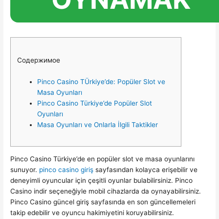
Содержимое
Pinco Casino TÜrkiye’de: Popüler Slot ve
Masa Oyunları
Pinco Casino Türkiye’de Popüler Slot
Oyunları
Masa Oyunları ve Onlarla İlgili Taktikler
Pinco Casino Türkiye’de en popüler slot ve masa oyunlarını
sunuyor.
pinco casino giriş
sayfasından kolayca erişebilir ve
deneyimli oyuncular için çeşitli oyunlar bulabilirsiniz. Pinco
Casino indir seçeneğiyle mobil cihazlarda da oynayabilirsiniz.
Pinco Casino güncel giriş sayfasında en son güncellemeleri
takip edebilir ve oyuncu hakimiyetini koruyabilirsiniz.