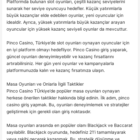
Platformda bulunan slot oyunları, çeşitli kazanç seviyelerini
sunarak her seviye oyuncuyu hedefler. Küçük yatırımlarla
büyük kazançlar elde edebilen oyunlar, yeni oyuncular için
idealdir. Ayrıca, yüksek yatırımlarla büyük kazançlar arayan
oyuncular için yüksek kazanç seviyeli oyunlar da mevcuttur.
Pinco Casino, Türkiye’de slot oyunları oynayan oyuncular için
en iyi platform olmayı hedefliyor. Pinco Casino giriş yaparak,
güncel oyunları deneyimleyebilir ve kazanç fırsatlarını
artırabilirsiniz. Her gün yeni oyunlar ve kampanyalarla
platformunuzda kalın ve kazanç fırsatınıza ulaşın.
Masa Oyunları ve Onlarla İlgili Taktikler
Pinco Casino TÜrkiye’de popüler masa oyunları oynayan
herkese önerilen taktikler hakkında bilgi edinin. İlk adım, pinco
casino giriş yapmak. Bu, oyunları deneyimlemek ve stratejiler
geliştirmek için gerekli olan giriş noktasıdır.
Masa oyunları arasında en popüler olanı Blackjack ve Baccarat
sayılabilir. Blackjack oyununda, hedefiniz 21’i tamamlayarak
veya rakibi geçerek kazanmak. Bu, stratejik düşünme ve