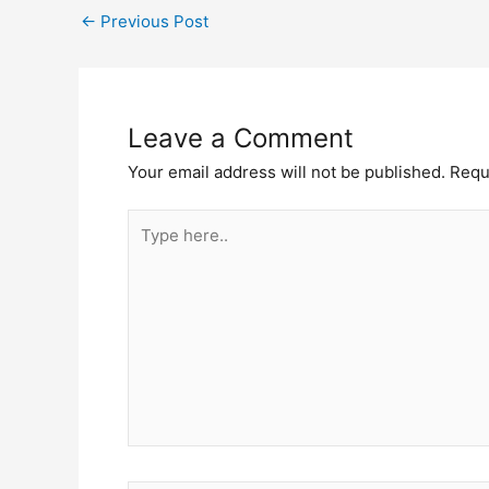
←
Previous Post
Leave a Comment
Your email address will not be published.
Requ
Type
here..