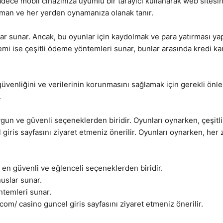
dece mobil cihazınıza uyumlu bir tarayıcı kullanarak web sitesine
zaman ve her yerden oynamanıza olanak tanır.
lar sunar. Ancak, bu oyunlar için kaydolmak ve para yatırması ya
emi ise çeşitli ödeme yöntemleri sunar, bunlar arasında kredi kar
enliğini ve verilerinin korunmasını sağlamak için gerekli önlemle
.
gun ve güvenli seçeneklerden biridir. Oyunları oynarken, çeşitli
giris sayfasını ziyaret etmeniz önerilir. Oyunları oynarken, he
 en güvenli ve eğlenceli seçeneklerden biridir.
nuslar sunar.
ntemleri sunar.
com/ casino guncel giris sayfasını ziyaret etmeniz önerilir.