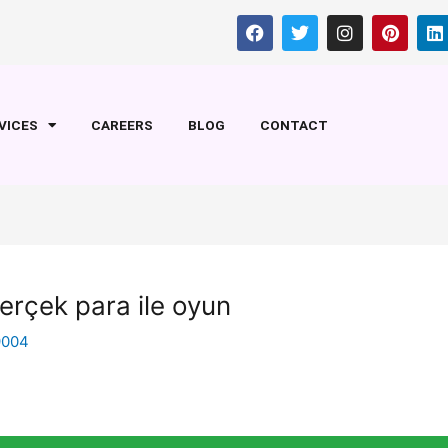
F
T
I
P
L
a
w
n
i
i
c
i
s
n
n
e
t
t
t
k
b
t
a
e
e
o
e
g
r
d
VICES
CAREERS
BLOG
CONTACT
o
r
r
e
i
k
a
s
n
m
t
erçek para ile oyun
9004