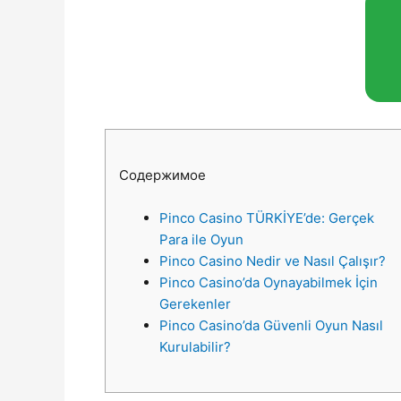
Содержимое
Pinco Casino TÜRKİYE’de: Gerçek
Para ile Oyun
Pinco Casino Nedir ve Nasıl Çalışır?
Pinco Casino’da Oynayabilmek İçin
Gerekenler
Pinco Casino’da Güvenli Oyun Nasıl
Kurulabilir?