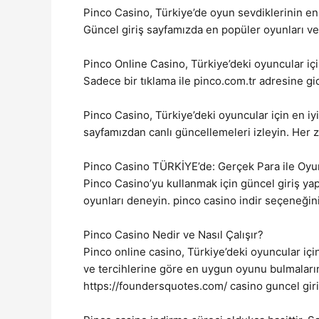
Pinco Casino, Türkiye’de oyun sevdiklerinin en
Güncel giriş sayfamızda en popüler oyunları ve e
Pinco Online Casino, Türkiye’deki oyuncular için
Sadece bir tıklama ile pinco.com.tr adresine gid
Pinco Casino, Türkiye’deki oyuncular için en iy
sayfamızdan canlı güncellemeleri izleyin. Her za
Pinco Casino TÜRKİYE’de: Gerçek Para ile Oyu
Pinco Casino’yu kullanmak için güncel giriş yapı
oyunları deneyin. pinco casino indir seçeneğini
Pinco Casino Nedir ve Nasıl Çalışır?
Pinco online casino, Türkiye’deki oyuncular içi
ve tercihlerine göre en uygun oyunu bulmalarına 
https://foundersquotes.com/ casino guncel giris