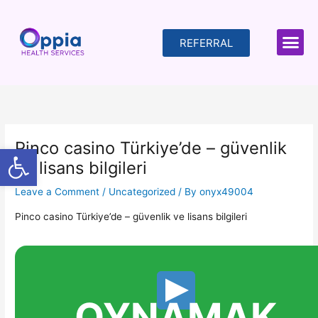
Skip
to
content
REFERRAL
Pinco casino Türkiye’de – güvenlik
Open toolbar
ve lisans bilgileri
Leave a Comment
/
Uncategorized
/ By
onyx49004
Pinco casino Türkiye’de – güvenlik ve lisans bilgileri
OYNAMAK