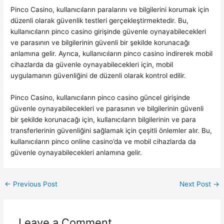
Pinco Casino, kullanıcıların paralarını ve bilgilerini korumak için
düzenli olarak güvenlik testleri gerçekleştirmektedir. Bu,
kullanıcıların pinco casino girişinde güvenle oynayabilecekleri
ve parasının ve bilgilerinin güvenli bir şekilde korunacağı
anlamına gelir. Ayrıca, kullanıcıların pinco casino indirerek mobil
cihazlarda da güvenle oynayabilecekleri için, mobil
uygulamanın güvenliğini de düzenli olarak kontrol edilir.
Pinco Casino, kullanıcıların pinco casino güncel girişinde
güvenle oynayabilecekleri ve parasının ve bilgilerinin güvenli
bir şekilde korunacağı için, kullanıcıların bilgilerinin ve para
transferlerinin güvenliğini sağlamak için çeşitli önlemler alır. Bu,
kullanıcıların pinco online casino’da ve mobil cihazlarda da
güvenle oynayabilecekleri anlamına gelir.
←
Previous Post
Next Post
→
Leave a Comment