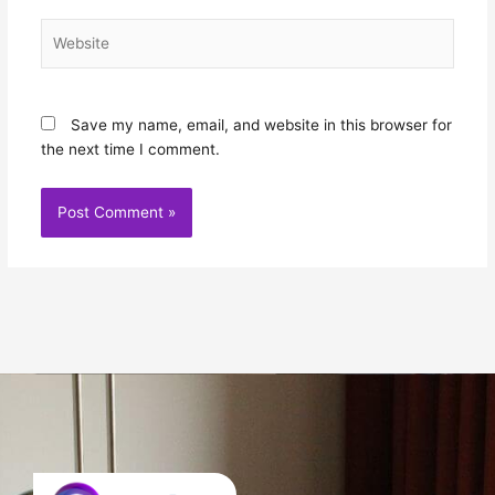
Website
Save my name, email, and website in this browser for
the next time I comment.