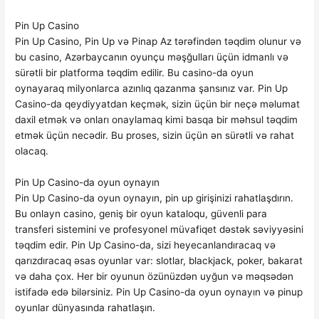
Pin Up Casino
Pin Up Casino, Pin Up və Pinap Az tərəfindən təqdim olunur və
bu casino, Azərbaycanın oyunçu məşğulları üçün idmanlı və
sürətli bir platforma təqdim edilir. Bu casino-da oyun
oynayaraq milyonlarca azınlıq qazanma şansınız var. Pin Up
Casino-da qeydiyyatdan keçmək, sizin üçün bir neçə məlumat
daxil etmək və onları onaylamaq kimi basqa bir məhsul təqdim
etmək üçün necədir. Bu proses, sizin üçün ən sürətli və rahat
olacaq.
Pin Up Casino-da oyun oynayın
Pin Up Casino-da oyun oynayın, pin up girişinizi rahatlaşdırın.
Bu onlayn casino, geniş bir oyun kataloqu, güvenli para
transferi sistemini ve profesyonel müvafiqet dəstək səviyyəsini
təqdim edir. Pin Up Casino-da, sizi heyecanlandıracaq və
qarızdıracaq əsas oyunlar var: slotlar, blackjack, poker, bakarat
və daha çox. Her bir oyunun özünüzdən uyğun və məqsədən
istifadə edə bilərsiniz. Pin Up Casino-da oyun oynayın və pinup
oyunlar dünyasında rahatlaşın.