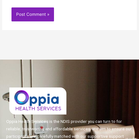
Oppia Health Services is the NDIS provider you can turn to for
reliable, trustworthy, and affordable services. We aim to ensure our
participants are carefully matched with our supportive support