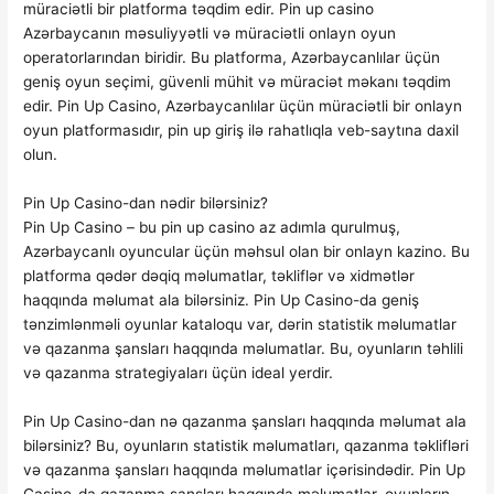
müraciətli bir platforma təqdim edir. Pin up casino
Azərbaycanın məsuliyyətli və müraciətli onlayn oyun
operatorlarından biridir. Bu platforma, Azərbaycanlılar üçün
geniş oyun seçimi, güvenli mühit və müraciət məkanı təqdim
edir. Pin Up Casino, Azərbaycanlılar üçün müraciətli bir onlayn
oyun platformasıdır, pin up giriş ilə rahatlıqla veb-saytına daxil
olun.
Pin Up Casino-dan nədir bilərsiniz?
Pin Up Casino – bu pin up casino az adımla qurulmuş,
Azərbaycanlı oyuncular üçün məhsul olan bir onlayn kazino. Bu
platforma qədər dəqiq məlumatlar, təkliflər və xidmətlər
haqqında məlumat ala bilərsiniz. Pin Up Casino-da geniş
tənzimlənməli oyunlar kataloqu var, dərin statistik məlumatlar
və qazanma şansları haqqında məlumatlar. Bu, oyunların təhlili
və qazanma strategiyaları üçün ideal yerdir.
Pin Up Casino-dan nə qazanma şansları haqqında məlumat ala
bilərsiniz? Bu, oyunların statistik məlumatları, qazanma təklifləri
və qazanma şansları haqqında məlumatlar içərisindədir. Pin Up