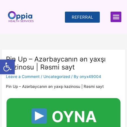
Skip
to
content
REFERRAL
Pin Up – Azərbaycanın ən yaxşı
Open toolbar
kazinosu | Rəsmi sayt
Leave a Comment
/
Uncategorized
/ By
onyx49004
Pin Up – Azərbaycanın ən yaxşı kazinosu | Rəsmi sayt
OYNA