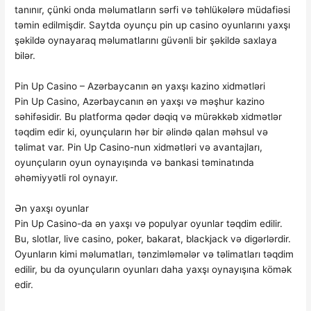
tanınır, çünki onda məlumatların sərfi və təhlükələrə müdafiəsi
təmin edilmişdir. Saytda oyunçu pin up casino oyunlarını yaxşı
şəkildə oynayaraq məlumatlarını güvənli bir şəkildə saxlaya
bilər.
Pin Up Casino – Azərbaycanın ən yaxşı kazino xidmətləri
Pin Up Casino, Azərbaycanın ən yaxşı və məşhur kazino
səhifəsidir. Bu platforma qədər dəqiq və mürəkkəb xidmətlər
təqdim edir ki, oyunçuların hər bir əlində qalan məhsul və
təlimat var. Pin Up Casino-nun xidmətləri və avantajları,
oyunçuların oyun oynayışında və bankasi təminatında
əhəmiyyətli rol oynayır.
Ən yaxşı oyunlar
Pin Up Casino-da ən yaxşı və populyar oyunlar təqdim edilir.
Bu, slotlar, live casino, poker, bakarat, blackjack və digərlərdir.
Oyunların kimi məlumatları, tənzimləmələr və təlimatları təqdim
edilir, bu da oyunçuların oyunları daha yaxşı oynayışına kömək
edir.