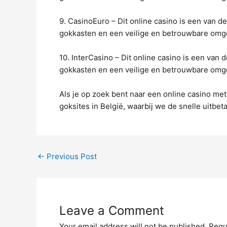
9. CasinoEuro – Dit online casino is een van d
gokkasten en een veilige en betrouwbare omg
10. InterCasino – Dit online casino is een van 
gokkasten en een veilige en betrouwbare omg
Als je op zoek bent naar een online casino met 
goksites in België, waarbij we de snelle uitbe
←
Previous Post
Leave a Comment
Your email address will not be published.
Requ