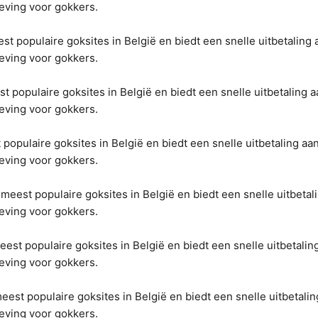
eving voor gokkers.
est populaire goksites in België en biedt een snelle uitbetaling
eving voor gokkers.
st populaire goksites in België en biedt een snelle uitbetaling
eving voor gokkers.
t populaire goksites in België en biedt een snelle uitbetaling a
eving voor gokkers.
e meest populaire goksites in België en biedt een snelle uitbeta
eving voor gokkers.
meest populaire goksites in België en biedt een snelle uitbetali
eving voor gokkers.
meest populaire goksites in België en biedt een snelle uitbetali
eving voor gokkers.