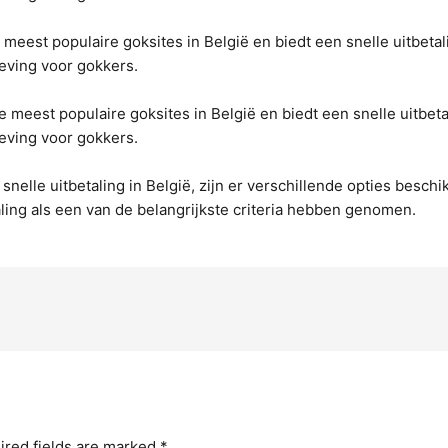
e meest populaire goksites in België en biedt een snelle uitbeta
eving voor gokkers.
de meest populaire goksites in België en biedt een snelle uitbe
eving voor gokkers.
snelle uitbetaling in België, zijn er verschillende opties beschi
taling als een van de belangrijkste criteria hebben genomen.
ired fields are marked
*