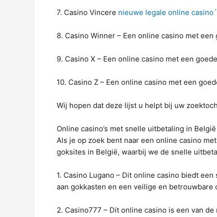
7. Casino Vincere
nieuwe legale online casino
8. Casino Winner – Een online casino met een g
9. Casino X – Een online casino met een goede 
10. Casino Z – Een online casino met een goede
Wij hopen dat deze lijst u helpt bij uw zoektoch
Online casino’s met snelle uitbetaling in België
Als je op zoek bent naar een online casino met 
goksites in België, waarbij we de snelle uitbe
1. Casino Lugano – Dit online casino biedt een
aan gokkasten en een veilige en betrouwbare
2. Casino777 – Dit online casino is een van de