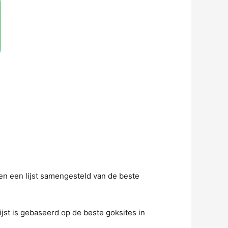
bben een lijst samengesteld van de beste
ijst is gebaseerd op de beste goksites in