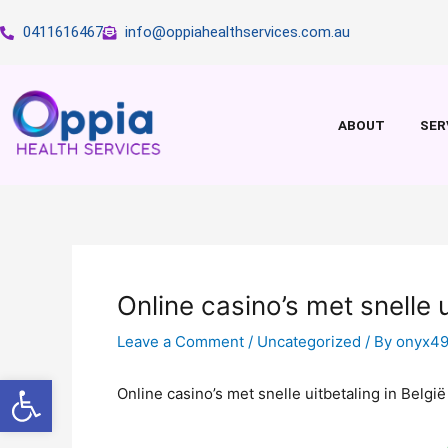
Skip
0411616467
info@oppiahealthservices.com.au
to
content
ABOUT
SER
Online casino’s met snelle u
Leave a Comment
/
Uncategorized
/ By
onyx4
Open toolbar
Online casino’s met snelle uitbetaling in België