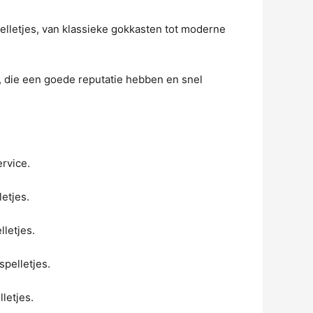
spelletjes, van klassieke gokkasten tot moderne
ë, die een goede reputatie hebben en snel
rvice.
etjes.
lletjes.
spelletjes.
letjes.