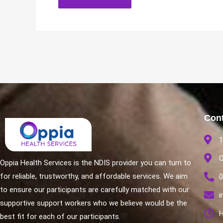
Cont
1
O
Oppia Health Services is the NDIS provider you can turn to
for reliable, trustworthy, and affordable services. We aim
0
to ensure our participants are carefully matched with our
i
supportive support workers who we believe would be the
H
best fit for each of our participants.