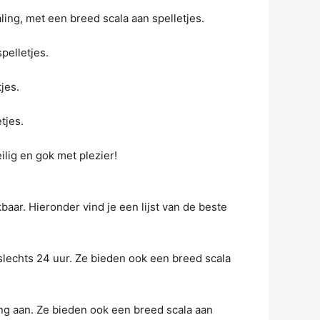
ling, met een breed scala aan spelletjes.
pelletjes.
jes.
tjes.
ilig en gok met plezier!
kbaar. Hieronder vind je een lijst van de beste
 slechts 24 uur. Ze bieden ook een breed scala
ling aan. Ze bieden ook een breed scala aan