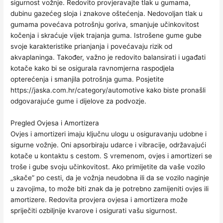
sigurnost vožnje. Redovito provjeravajte tlak u gumama,
dubinu gazećeg sloja i znakove oštećenja. Nedovoljan tlak u
gumama povećava potrošnju goriva, smanjuje učinkovitost
kočenja i skraćuje vijek trajanja guma. Istrošene gume gube
svoje karakteristike prianjanja i povećavaju rizik od
akvaplaninga. Također, važno je redovito balansirati i ugađati
kotače kako bi se osigurala ravnomjerna raspodjela
opterećenja i smanjila potrošnja guma. Posjetite
https://jaska.com.hr/category/automotive kako biste pronašli
odgovarajuće gume i dijelove za podvozje.
Pregled Ovjesa i Amortizera
Ovjes i amortizeri imaju ključnu ulogu u osiguravanju udobne i
sigurne vožnje. Oni apsorbiraju udarce i vibracije, održavajući
kotače u kontaktu s cestom. S vremenom, ovjes i amortizeri se
troše i gube svoju učinkovitost. Ako primijetite da vaše vozilo
„skače” po cesti, da je vožnja neudobna ili da se vozilo naginje
u zavojima, to može biti znak da je potrebno zamijeniti ovjes ili
amortizere. Redovita provjera ovjesa i amortizera može
spriječiti ozbiljnije kvarove i osigurati vašu sigurnost.