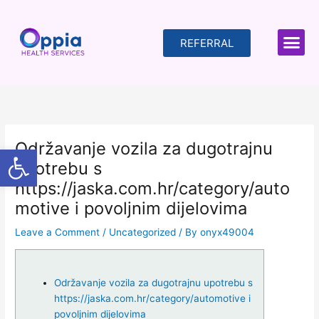
Skip
to
content
REFERRAL
Održavanje vozila za dugotrajnu
Open toolbar
upotrebu s
https://jaska.com.hr/category/auto
motive i povoljnim dijelovima
Leave a Comment
/
Uncategorized
/ By
onyx49004
Održavanje vozila za dugotrajnu upotrebu s
https://jaska.com.hr/category/automotive i
povoljnim dijelovima