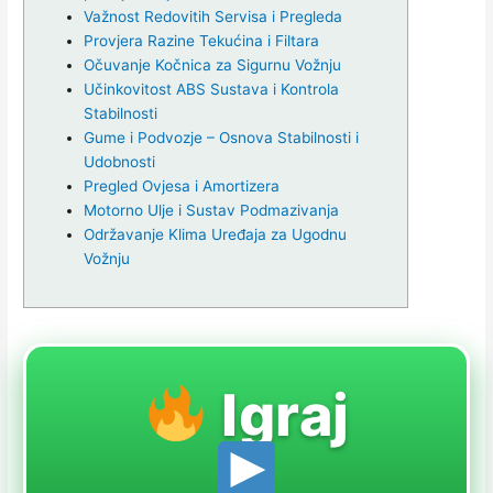
Važnost Redovitih Servisa i Pregleda
Provjera Razine Tekućina i Filtara
Očuvanje Kočnica za Sigurnu Vožnju
Učinkovitost ABS Sustava i Kontrola
Stabilnosti
Gume i Podvozje – Osnova Stabilnosti i
Udobnosti
Pregled Ovjesa i Amortizera
Motorno Ulje i Sustav Podmazivanja
Održavanje Klima Uređaja za Ugodnu
Vožnju
Igraj