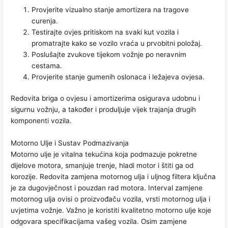
Provjerite vizualno stanje amortizera na tragove
curenja.
Testirajte ovjes pritiskom na svaki kut vozila i
promatrajte kako se vozilo vraća u prvobitni položaj.
Poslušajte zvukove tijekom vožnje po neravnim
cestama.
Provjerite stanje gumenih oslonaca i ležajeva ovjesa.
Redovita briga o ovjesu i amortizerima osigurava udobnu i
sigurnu vožnju, a također i produljuje vijek trajanja drugih
komponenti vozila.
Motorno Ulje i Sustav Podmazivanja
Motorno ulje je vitalna tekućina koja podmazuje pokretne
dijelove motora, smanjuje trenje, hladi motor i štiti ga od
korozije. Redovita zamjena motornog ulja i uljnog filtera ključna
je za dugovječnost i pouzdan rad motora. Interval zamjene
motornog ulja ovisi o proizvođaču vozila, vrsti motornog ulja i
uvjetima vožnje. Važno je koristiti kvalitetno motorno ulje koje
odgovara specifikacijama vašeg vozila. Osim zamjene