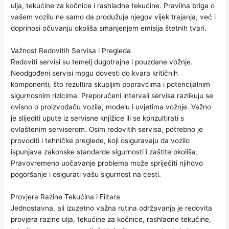
ulja, tekućine za kočnice i rashladne tekućine. Pravilna briga o
vašem vozilu ne samo da produžuje njegov vijek trajanja, već i
doprinosi očuvanju okoliša smanjenjem emisija štetnih tvari.
Važnost Redovitih Servisa i Pregleda
Redoviti servisi su temelj dugotrajne i pouzdane vožnje.
Neodgođeni servisi mogu dovesti do kvara kritičnih
komponenti, što rezultira skupljim popravcima i potencijalnim
sigurnosnim rizicima. Preporučeni intervali servisa razlikuju se
ovisno o proizvođaču vozila, modelu i uvjetima vožnje. Važno
je slijediti upute iz servisne knjižice ili se konzultirati s
ovlaštenim serviserom. Osim redovitih servisa, potrebno je
provoditi i tehničke preglede, koji osiguravaju da vozilo
ispunjava zakonske standarde sigurnosti i zaštite okoliša.
Pravovremeno uočavanje problema može spriječiti njihovo
pogoršanje i osigurati vašu sigurnost na cesti.
Provjera Razine Tekućina i Filtara
Jednostavna, ali izuzetno važna rutina održavanja je redovita
provjera razine ulja, tekućine za kočnice, rashladne tekućine,