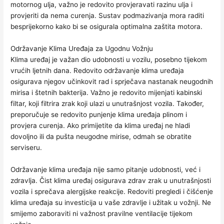
motornog ulja, važno je redovito provjeravati razinu ulja i
provjeriti da nema curenja. Sustav podmazivanja mora raditi
besprijekorno kako bi se osigurala optimalna zaštita motora.
Održavanje Klima Uređaja za Ugodnu Vožnju
Klima uređaj je važan dio udobnosti u vozilu, posebno tijekom
vrućih ljetnih dana. Redovito održavanje klima uređaja
osigurava njegov učinkovit rad i sprječava nastanak neugodnih
mirisa i štetnih bakterija. Važno je redovito mijenjati kabinski
filtar, koji filtrira zrak koji ulazi u unutrašnjost vozila. Također,
preporučuje se redovito punjenje klima uređaja plinom i
provjera curenja. Ako primijetite da klima uređaj ne hladi
dovoljno ili da pušta neugodne mirise, odmah se obratite
serviseru.
Održavanje klima uređaja nije samo pitanje udobnosti, već i
zdravlja. Čist klima uređaj osigurava zdrav zrak u unutrašnjosti
vozila i sprečava alergijske reakcije. Redoviti pregledi i čišćenje
klima uređaja su investicija u vaše zdravlje i užitak u vožnji. Ne
smijemo zaboraviti ni važnost pravilne ventilacije tijekom