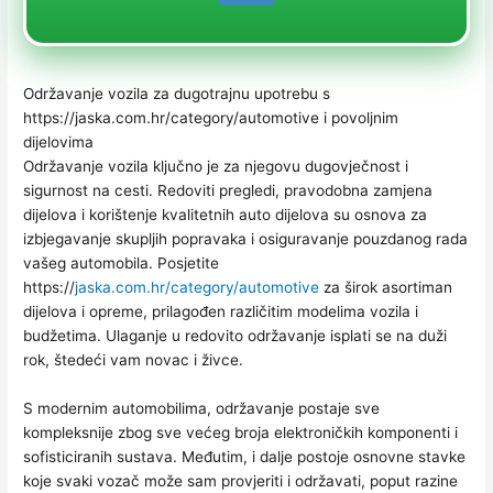
Održavanje vozila za dugotrajnu upotrebu s
https://jaska.com.hr/category/automotive i povoljnim
dijelovima
Održavanje vozila ključno je za njegovu dugovječnost i
sigurnost na cesti. Redoviti pregledi, pravodobna zamjena
dijelova i korištenje kvalitetnih auto dijelova su osnova za
izbjegavanje skupljih popravaka i osiguravanje pouzdanog rada
vašeg automobila. Posjetite
https://
jaska.com.hr/category/automotive
za širok asortiman
dijelova i opreme, prilagođen različitim modelima vozila i
budžetima. Ulaganje u redovito održavanje isplati se na duži
rok, štedeći vam novac i živce.
S modernim automobilima, održavanje postaje sve
kompleksnije zbog sve većeg broja elektroničkih komponenti i
sofisticiranih sustava. Međutim, i dalje postoje osnovne stavke
koje svaki vozač može sam provjeriti i održavati, poput razine