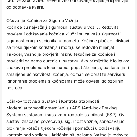
rad. Ne zaboravite, preventivno održavanje uvijek je isplativije
od popravka kvara.
Očuvanje Kočnica za Sigurnu Vožnju
Kočnice su najvažniji sigurnosni sustav u vozilu. Redovita
provjera i održavanje kočnica ključni su za vašu sigurnost i
sigurnost drugih sudionika u prometu. Kočione pločice i diskovi
se troše tijekom korištenja i moraju se redovito mijenjati.
Također, važno je provjeriti razinu tekućine za kočnice i
provjeriti da nema curenja u sustavu. Ako primijetite bilo kakve
znakove problema s kočnicama, poput škripanja, pucketanja ili
smanjene učinkovitosti kočenja, odmah se obratite serviseru.
Ignoriranje problema s kočnicama može dovesti do ozbiljnih
nesreća.
Učinkovitost ABS Sustava i Kontrola Stabilnosti
Moderni automobili opremljeni su ABS (Anti-lock Braking
System) sustavom i sustavom kontrole stabilnosti (ESP). Ovi
sustavi značajno povećavaju sigurnost vožnje, sprječavajući
blokiranje kotača tijekom kočenja i pomažući u održavanju
kontrole nad vozilom u kritičnim situacijama. Važno je redovito