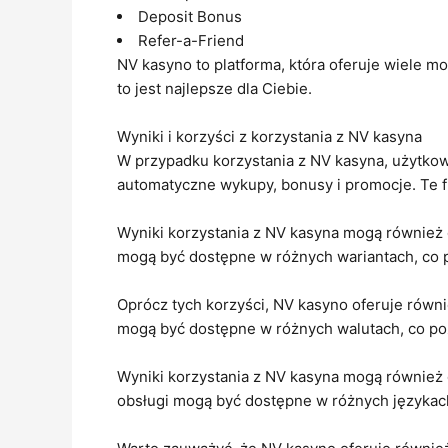
Deposit Bonus
Refer-a-Friend
NV kasyno to platforma, która oferuje wiele mo
to jest najlepsze dla Ciebie.
Wyniki i korzyści z korzystania z NV kasyna
W przypadku korzystania z NV kasyna, użytkown
automatyczne wykupy, bonusy i promocje. Te 
Wyniki korzystania z NV kasyna mogą również o
mogą być dostępne w różnych wariantach, co p
Oprócz tych korzyści, NV kasyno oferuje równie
mogą być dostępne w różnych walutach, co poz
Wyniki korzystania z NV kasyna mogą również o
obsługi mogą być dostępne w różnych językach