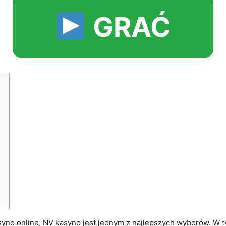
GRAĆ
kasyno online, NV kasyno jest jednym z najlepszych wyborów. W