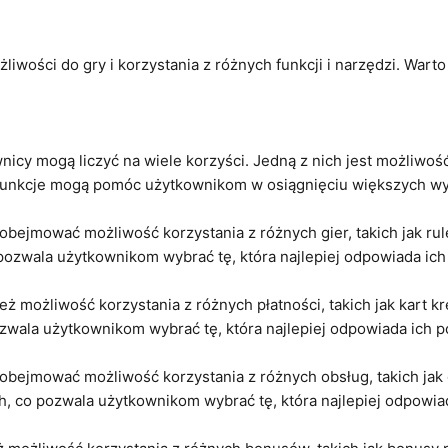
żliwości do gry i korzystania z różnych funkcji i narzędzi. Wa
icy mogą liczyć na wiele korzyści. Jedną z nich jest możliwość 
funkcje mogą pomóc użytkownikom w osiągnięciu większych wy
bejmować możliwość korzystania z różnych gier, takich jak rule
ozwala użytkownikom wybrać tę, która najlepiej odpowiada ich
ż możliwość korzystania z różnych płatności, takich jak kart k
wala użytkownikom wybrać tę, która najlepiej odpowiada ich 
bejmować możliwość korzystania z różnych obsług, takich jak o
, co pozwala użytkownikom wybrać tę, która najlepiej odpowia