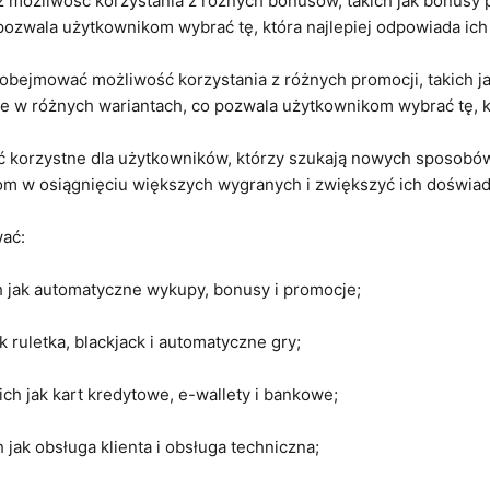
 możliwość korzystania z różnych bonusów, takich jak bonusy p
ozwala użytkownikom wybrać tę, która najlepiej odpowiada ich
obejmować możliwość korzystania z różnych promocji, takich j
w różnych wariantach, co pozwala użytkownikom wybrać tę, kt
ć korzystne dla użytkowników, którzy szukają nowych sposobów
om w osiągnięciu większych wygranych i zwiększyć ich doświad
ać:
ch jak automatyczne wykupy, bonusy i promocje;
k ruletka, blackjack i automatyczne gry;
ich jak kart kredytowe, e-wallety i bankowe;
 jak obsługa klienta i obsługa techniczna;