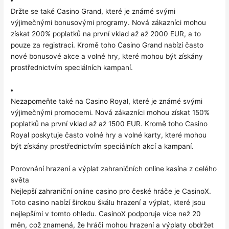
Držte se také Casino Grand, které je známé svými
výjimečnými bonusovými programy. Nová zákazníci mohou
získat 200% poplatků na první vklad až až 2000 EUR, a to
pouze za registraci. Kromě toho Casino Grand nabízí často
nové bonusové akce a volné hry, které mohou být získány
prostřednictvím speciálních kampaní.
Nezapomeňte také na Casino Royal, které je známé svými
výjimečnými promocemi. Nová zákazníci mohou získat 150%
poplatků na první vklad až až 1500 EUR. Kromě toho Casino
Royal poskytuje často volné hry a volné karty, které mohou
být získány prostřednictvím speciálních akcí a kampaní.
Porovnání hrazení a výplat zahraničních online kasína z celého
světa
Nejlepší zahraniční online casino pro české hráče je CasinoX.
Toto casino nabízí širokou škálu hrazení a výplat, které jsou
nejlepšími v tomto ohledu. CasinoX podporuje více než 20
měn, což znamená, že hráči mohou hrazení a výplaty obdržet