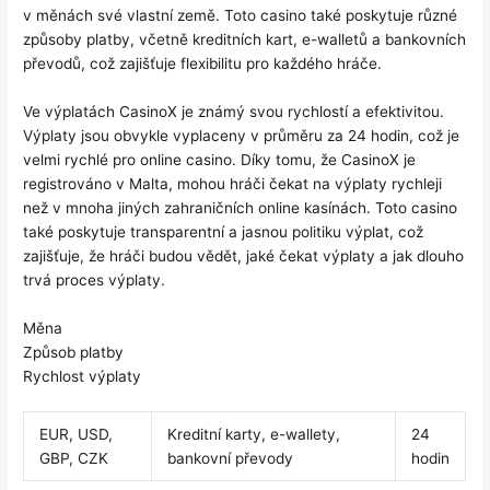
v měnách své vlastní země. Toto casino také poskytuje různé
způsoby platby, včetně kreditních kart, e-walletů a bankovních
převodů, což zajišťuje flexibilitu pro každého hráče.
Ve výplatách CasinoX je známý svou rychlostí a efektivitou.
Výplaty jsou obvykle vyplaceny v průměru za 24 hodin, což je
velmi rychlé pro online casino. Díky tomu, že CasinoX je
registrováno v Malta, mohou hráči čekat na výplaty rychleji
než v mnoha jiných zahraničních online kasínách. Toto casino
také poskytuje transparentní a jasnou politiku výplat, což
zajišťuje, že hráči budou vědět, jaké čekat výplaty a jak dlouho
trvá proces výplaty.
Měna
Způsob platby
Rychlost výplaty
EUR, USD,
Kreditní karty, e-wallety,
24
GBP, CZK
bankovní převody
hodin