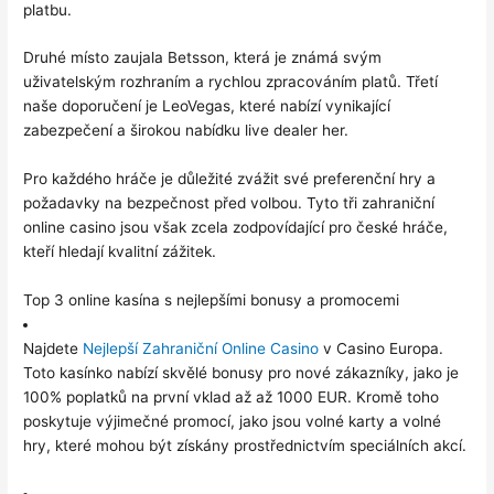
platbu.
Druhé místo zaujala Betsson, která je známá svým
uživatelským rozhraním a rychlou zpracováním platů. Třetí
naše doporučení je LeoVegas, které nabízí vynikající
zabezpečení a širokou nabídku live dealer her.
Pro každého hráče je důležité zvážit své preferenční hry a
požadavky na bezpečnost před volbou. Tyto tři zahraniční
online casino jsou však zcela zodpovídající pro české hráče,
kteří hledají kvalitní zážitek.
Top 3 online kasína s nejlepšími bonusy a promocemi
Najdete
Nejlepší Zahraniční Online Casino
v Casino Europa.
Toto kasínko nabízí skvělé bonusy pro nové zákazníky, jako je
100% poplatků na první vklad až až 1000 EUR. Kromě toho
poskytuje výjimečné promocí, jako jsou volné karty a volné
hry, které mohou být získány prostřednictvím speciálních akcí.