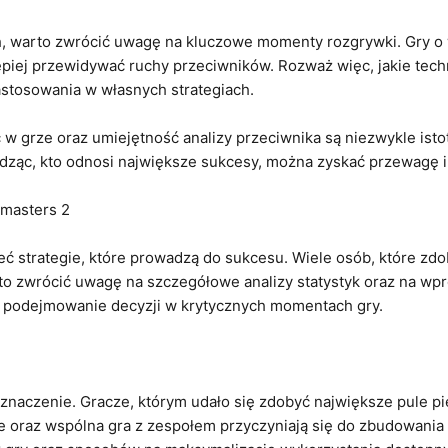
 warto zwrócić uwagę na kluczowe momenty rozgrywki. Gry o w
piej przewidywać ruchy przeciwników. Rozważ więc, jakie techn
 zastosowania w własnych strategiach.
ć w grze oraz umiejętność analizy przeciwnika są niezwykle ist
edząc, kto odnosi największe sukcesy, można zyskać przewagę i
amasters 2
ć strategie, które prowadzą do sukcesu. Wiele osób, które zdo
rto zwrócić uwagę na szczegółowe analizy statystyk oraz na w
 podejmowanie decyzji w krytycznych momentach gry.
aczenie. Gracze, którym udało się zdobyć największe pule pi
e oraz wspólna gra z zespołem przyczyniają się do zbudowania 