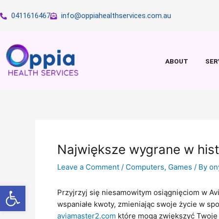
Skip
0411616467
info@oppiahealthservices.com.au
to
content
ABOUT
SER
Największe wygrane w histo
Leave a Comment
/
Computers, Games
/ By
on
Open toolbar
Przyjrzyj się niesamowitym osiągnięciom w Avi
wspaniałe kwoty, zmieniając swoje życie w spos
aviamaster2.com
które mogą zwiększyć Twoje 