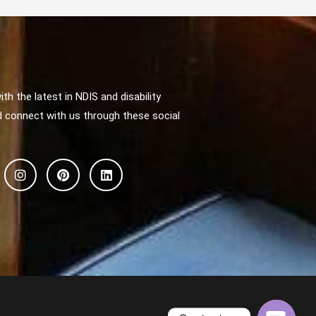
th the latest in NDIS and disability
 connect with us through these social
I
P
L
n
i
i
s
n
n
t
t
k
a
e
e
g
r
d
r
e
i
a
s
n
m
t