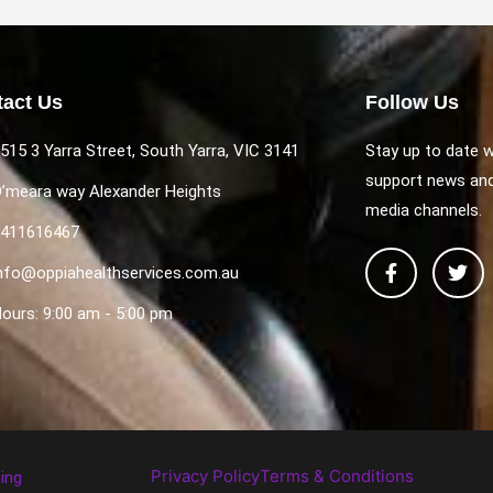
act Us
Follow Us
515 3 Yarra Street, South Yarra, VIC 3141
Stay up to date wi
support news and
’meara way Alexander Heights
media channels.
411616467
F
T
nfo@oppiahealthservices.com.au
a
w
c
i
ours: 9:00 am - 5:00 pm
e
t
b
t
o
e
o
r
k
-
f
Privacy Policy
Terms & Conditions
ing