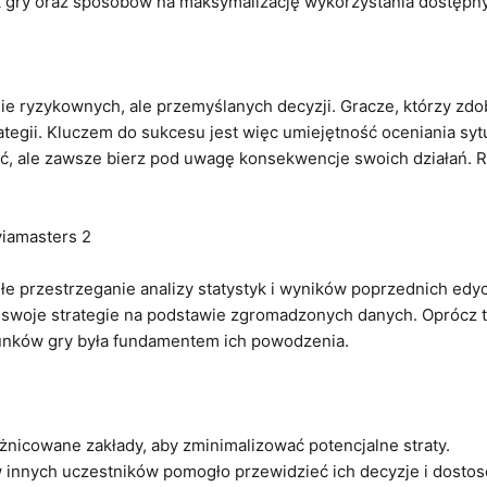
ik gry oraz sposobów na maksymalizację wykorzystania dostęp
ryzykownych, ale przemyślanych decyzji. Gracze, którzy zdoby
egii. Kluczem do sukcesu jest więc umiejętność oceniania sytu
ć, ale zawsze bierz pod uwagę konsekwencje swoich działań. 
iamasters 2
 przestrzeganie analizy statystyk i wyników poprzednich edyc
ali swoje strategie na podstawie zgromadzonych danych. Oprócz
unków gry była fundamentem ich powodzenia.
żnicowane zakłady, aby zminimalizować potencjalne straty.
 innych uczestników pomogło przewidzieć ich decyzje i dostos