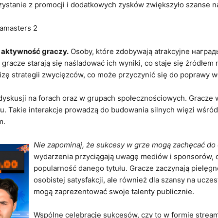
ystanie z promocji i dodatkowych zysków zwiększyło szanse n
iamasters 2
 aktywność graczy.
Osoby, które zdobywają atrakcyjne награды
ni gracze starają się naśladować ich wyniki, co staje się źródł
izę strategii zwycięzców, co może przyczynić się do poprawy w
dyskusji na forach oraz w grupach społecznościowych. Gracze w
esu. Takie interakcje prowadzą do budowania silnych więzi wśró
m.
Nie zapominaj, że sukcesy w grze mogą zachęcać do o
wydarzenia przyciągają uwagę mediów i sponsorów, c
popularność danego tytułu. Gracze zaczynają pielęgno
osobistej satysfakcji, ale również dla szansy na ucz
mogą zaprezentować swoje talenty publicznie.
Wspólne celebracje sukcesów, czy to w formie streamó