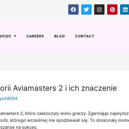
F
T
I
P
L
a
w
n
i
i
c
i
s
n
n
e
t
t
t
k
b
t
a
e
e
o
e
g
r
d
VICES
CAREERS
BLOG
CONTACT
o
r
r
e
i
k
a
s
n
m
t
rii Aviamasters 2 i ich znaczenie
yx49004
amasters 2, które zaskoczyły wielu graczy. Zgarniając najwyższ
ób, którego wcześniej nie spodziewali się. To doskonały moment
szanse na sukces.