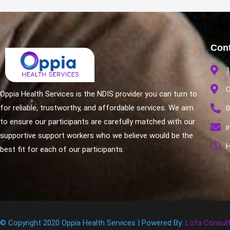
Cont
1
O
Oppia Health Services is the NDIS provider you can turn to
for reliable, trustworthy, and affordable services. We aim
0
to ensure our participants are carefully matched with our
i
supportive support workers who we believe would be the
H
best fit for each of our participants.
© Copyright 2020
Oppia Health Services |
Powered By:
Lofa Consult