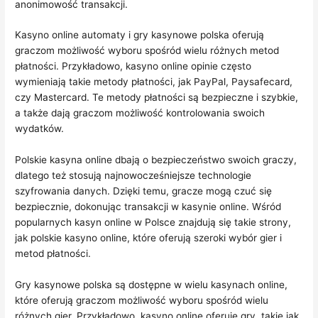
anonimowość transakcji.
Kasyno online automaty i gry kasynowe polska oferują
graczom możliwość wyboru spośród wielu różnych metod
płatności. Przykładowo, kasyno online opinie często
wymieniają takie metody płatności, jak PayPal, Paysafecard,
czy Mastercard. Te metody płatności są bezpieczne i szybkie,
a także dają graczom możliwość kontrolowania swoich
wydatków.
Polskie kasyna online dbają o bezpieczeństwo swoich graczy,
dlatego też stosują najnowocześniejsze technologie
szyfrowania danych. Dzięki temu, gracze mogą czuć się
bezpiecznie, dokonując transakcji w kasynie online. Wśród
popularnych kasyn online w Polsce znajdują się takie strony,
jak polskie kasyno online, które oferują szeroki wybór gier i
metod płatności.
Gry kasynowe polska są dostępne w wielu kasynach online,
które oferują graczom możliwość wyboru spośród wielu
różnych gier. Przykładowo, kasyno online oferuje gry, takie jak