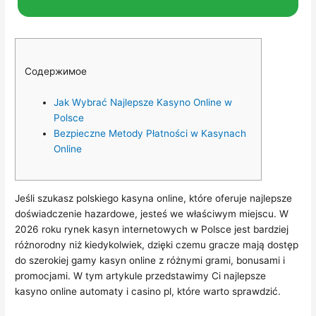
Содержимое
Jak Wybrać Najlepsze Kasyno Online w
Polsce
Bezpieczne Metody Płatności w Kasynach
Online
Jeśli szukasz polskiego kasyna online, które oferuje najlepsze
doświadczenie hazardowe, jesteś we właściwym miejscu. W
2026 roku rynek kasyn internetowych w Polsce jest bardziej
różnorodny niż kiedykolwiek, dzięki czemu gracze mają dostęp
do szerokiej gamy kasyn online z różnymi grami, bonusami i
promocjami. W tym artykule przedstawimy Ci najlepsze
kasyno online automaty i casino pl, które warto sprawdzić.