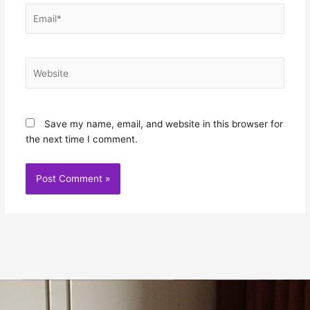
Email*
Website
Save my name, email, and website in this browser for
the next time I comment.