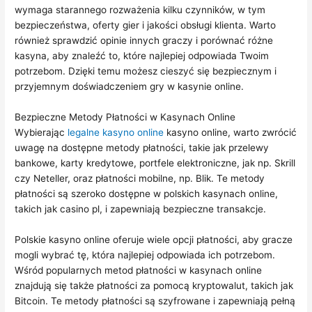
wymaga starannego rozważenia kilku czynników, w tym
bezpieczeństwa, oferty gier i jakości obsługi klienta. Warto
również sprawdzić opinie innych graczy i porównać różne
kasyna, aby znaleźć to, które najlepiej odpowiada Twoim
potrzebom. Dzięki temu możesz cieszyć się bezpiecznym i
przyjemnym doświadczeniem gry w kasynie online.
Bezpieczne Metody Płatności w Kasynach Online
Wybierając
legalne kasyno online
kasyno online, warto zwrócić
uwagę na dostępne metody płatności, takie jak przelewy
bankowe, karty kredytowe, portfele elektroniczne, jak np. Skrill
czy Neteller, oraz płatności mobilne, np. Blik. Te metody
płatności są szeroko dostępne w polskich kasynach online,
takich jak casino pl, i zapewniają bezpieczne transakcje.
Polskie kasyno online oferuje wiele opcji płatności, aby gracze
mogli wybrać tę, która najlepiej odpowiada ich potrzebom.
Wśród popularnych metod płatności w kasynach online
znajdują się także płatności za pomocą kryptowalut, takich jak
Bitcoin. Te metody płatności są szyfrowane i zapewniają pełną