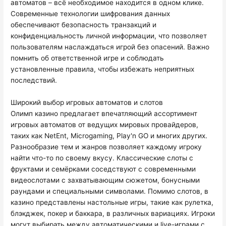
автоматов – всё необходимое находится в одном клике.
Современные технологии шифрования данных
обеспечивают безопасность транзакций и
конфиденциальность личной информации, что позволяет
пользователям наслаждаться игрой без опасений. Важно
помнить об ответственной игре и соблюдать
установленные правила, чтобы избежать неприятных
последствий.
Широкий выбор игровых автоматов и слотов
Олимп казино предлагает впечатляющий ассортимент
игровых автоматов от ведущих мировых провайдеров,
таких как NetEnt, Microgaming, Play'n GO и многих других.
Разнообразие тем и жанров позволяет каждому игроку
найти что-то по своему вкусу. Классические слоты с
фруктами и семёрками соседствуют с современными
видеослотами с захватывающим сюжетом, бонусными
раундами и специальными символами. Помимо слотов, в
казино представлены настольные игры, такие как рулетка,
блэкджек, покер и баккара, в различных вариациях. Игроки
могут выбирать между автоматическими и live-играми с