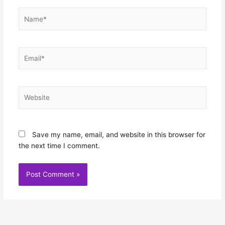
Name*
Email*
Website
Save my name, email, and website in this browser for
the next time I comment.