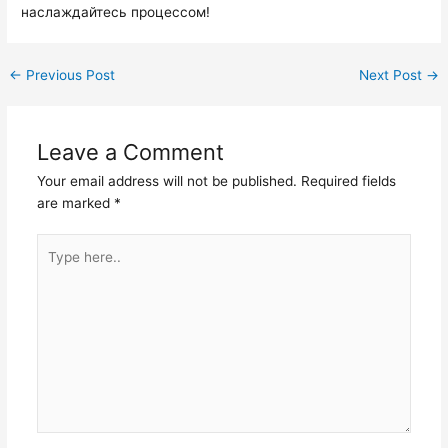
наслаждайтесь процессом!
←
Previous Post
Next Post
→
Leave a Comment
Your email address will not be published.
Required fields
are marked
*
Type
here..