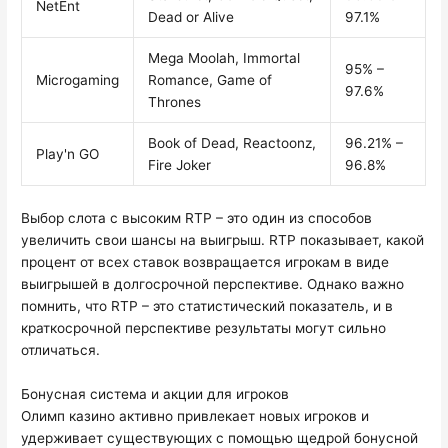
NetEnt
Dead or Alive
97.1%
Mega Moolah, Immortal
95% –
Microgaming
Romance, Game of
97.6%
Thrones
Book of Dead, Reactoonz,
96.21% –
Play'n GO
Fire Joker
96.8%
Выбор слота с высоким RTP – это один из способов
увеличить свои шансы на выигрыш. RTP показывает, какой
процент от всех ставок возвращается игрокам в виде
выигрышей в долгосрочной перспективе. Однако важно
помнить, что RTP – это статистический показатель, и в
краткосрочной перспективе результаты могут сильно
отличаться.
Бонусная система и акции для игроков
Олимп казино активно привлекает новых игроков и
удерживает существующих с помощью щедрой бонусной