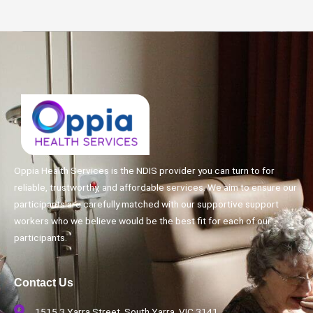
Oppia Health Services is the NDIS provider you can turn to for
reliable, trustworthy, and affordable services. We aim to ensure our
participants are carefully matched with our supportive support
workers who we believe would be the best fit for each of our
participants.
Contact Us
1515 3 Yarra Street, South Yarra, VIC 3141