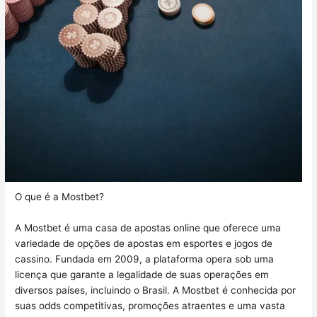
O que é a Mostbet?
A Mostbet é uma casa de apostas online que oferece uma
variedade de opções de apostas em esportes e jogos de
cassino. Fundada em 2009, a plataforma opera sob uma
licença que garante a legalidade de suas operações em
diversos países, incluindo o Brasil. A Mostbet é conhecida por
suas odds competitivas, promoções atraentes e uma vasta