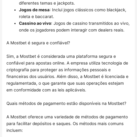
diferentes temas e jackpots.
Jogos de mesa
: Inclui jogos clássicos como blackjack,
roleta e baccarat.
Cassino ao vivo
: Jogos de cassino transmitidos ao vivo,
onde os jogadores podem interagir com dealers reais.
A Mostbet é segura e confiável?
Sim, a Mostbet é considerada uma plataforma segura e
confiável para apostas online. A empresa utiliza tecnologia de
criptografia para proteger as informações pessoais e
financeiras dos usuários. Além disso, a Mostbet é licenciada e
regulamentada, o que garante que suas operações estejam
em conformidade com as leis aplicáveis.
Quais métodos de pagamento estão disponíveis na Mostbet?
A Mostbet oferece uma variedade de métodos de pagamento
para facilitar depósitos e saques. Os métodos mais comuns
incluem: