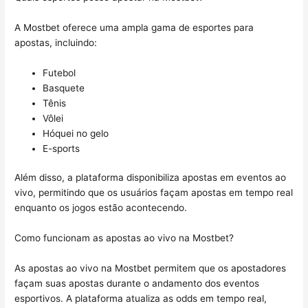
A Mostbet oferece uma ampla gama de esportes para
apostas, incluindo:
Futebol
Basquete
Tênis
Vôlei
Hóquei no gelo
E-sports
Além disso, a plataforma disponibiliza apostas em eventos ao
vivo, permitindo que os usuários façam apostas em tempo real
enquanto os jogos estão acontecendo.
Como funcionam as apostas ao vivo na Mostbet?
As apostas ao vivo na Mostbet permitem que os apostadores
façam suas apostas durante o andamento dos eventos
esportivos. A plataforma atualiza as odds em tempo real,