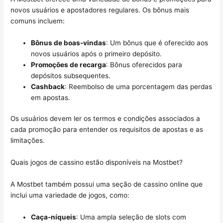
novos usuários e apostadores regulares. Os bônus mais
comuns incluem:
Bônus de boas-vindas
: Um bônus que é oferecido aos
novos usuários após o primeiro depósito.
Promoções de recarga
: Bônus oferecidos para
depósitos subsequentes.
Cashback
: Reembolso de uma porcentagem das perdas
em apostas.
Os usuários devem ler os termos e condições associados a
cada promoção para entender os requisitos de apostas e as
limitações.
Quais jogos de cassino estão disponíveis na Mostbet?
A Mostbet também possui uma seção de cassino online que
inclui uma variedade de jogos, como:
Caça-níqueis
: Uma ampla seleção de slots com