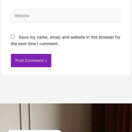
Website
Save my name, email, and website in this browser for
the next time I comment.