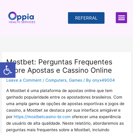
Skip
to
content
REFERRAL
Mostbet: Perguntas Frequentes
Open toolbar
sobre Apostas e Cassino Online
Leave a Comment
/
Computers, Games
/ By
onyx49004
A Mostbet é uma plataforma de apostas online que tem
ganhado popularidade entre os apostadores brasileiros. Com
uma ampla gama de opções de apostas esportivas e jogos de
cassino, a Mostbet se destaca por sua interface amigável e
por
https://mostbetcasino-br.com
oferecer uma experiência
de usuário de alta qualidade. Neste relatório, abordaremos as
perguntas mais frequentes sobre a Mostbet, incluindo