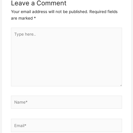
Leave a Comment
Your email address will not be published.
Required fields
are marked
*
Type
here..
Name*
Email*