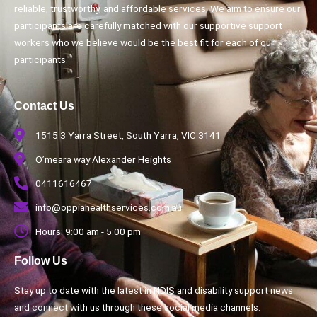
reliable, trustworthy, and affordable services. We aim to ensure our
participants are carefully matched with our supportive support
workers who we believe would be the best fit for each of our
participants.
Contact Us
1515 3 Yarra Street, South Yarra, VIC 3141
O’meara way Alexander Heights
0411616467
info@oppiahealthservices.com.au
Hours: 9:00 am - 5:00 pm
Follow Us
Stay up to date with the latest in NDIS and disability support news
and connect with us through these social media channels.