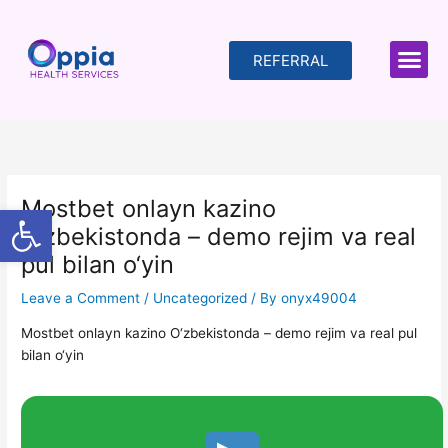
Skip
to
content
REFERRAL
Mostbet onlayn kazino
Open toolbar
O‘zbekistonda – demo rejim va real
pul bilan o‘yin
Leave a Comment
/
Uncategorized
/ By
onyx49004
Mostbet onlayn kazino O‘zbekistonda – demo rejim va real pul
bilan o‘yin