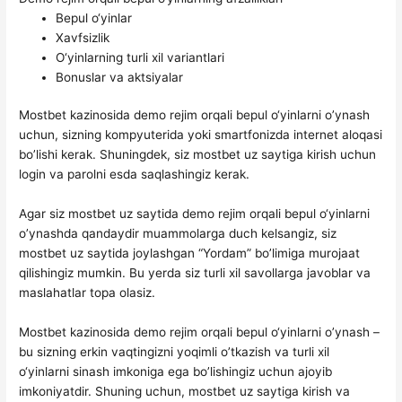
Bepul o‘yinlar
Xavfsizlik
O‘yinlarning turli xil variantlari
Bonuslar va aktsiyalar
Mostbet kazinosida demo rejim orqali bepul o‘yinlarni o’ynash
uchun, sizning kompyuterida yoki smartfonizda internet aloqasi
bo’lishi kerak. Shuningdek, siz mostbet uz saytiga kirish uchun
login va parolni esda saqlashingiz kerak.
Agar siz mostbet uz saytida demo rejim orqali bepul o‘yinlarni
o’ynashda qandaydir muammolarga duch kelsangiz, siz
mostbet uz saytida joylashgan “Yordam” bo’limiga murojaat
qilishingiz mumkin. Bu yerda siz turli xil savollarga javoblar va
maslahatlar topa olasiz.
Mostbet kazinosida demo rejim orqali bepul o‘yinlarni o’ynash –
bu sizning erkin vaqtingizni yoqimli o’tkazish va turli xil
o‘yinlarni sinash imkoniga ega bo’lishingiz uchun ajoyib
imkoniyatdir. Shuning uchun, mostbet uz saytiga kirish va