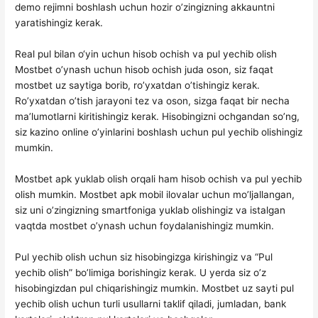
demo rejimni boshlash uchun hozir o’zingizning akkauntni
yaratishingiz kerak.
Real pul bilan o‘yin uchun hisob ochish va pul yechib olish
Mostbet o’ynash uchun hisob ochish juda oson, siz faqat
mostbet uz saytiga borib, ro’yxatdan o’tishingiz kerak.
Ro’yxatdan o’tish jarayoni tez va oson, sizga faqat bir necha
ma’lumotlarni kiritishingiz kerak. Hisobingizni ochgandan so’ng,
siz kazino online o’yinlarini boshlash uchun pul yechib olishingiz
mumkin.
Mostbet apk yuklab olish orqali ham hisob ochish va pul yechib
olish mumkin. Mostbet apk mobil ilovalar uchun mo’ljallangan,
siz uni o’zingizning smartfoniga yuklab olishingiz va istalgan
vaqtda mostbet o’ynash uchun foydalanishingiz mumkin.
Pul yechib olish uchun siz hisobingizga kirishingiz va “Pul
yechib olish” bo’limiga borishingiz kerak. U yerda siz o’z
hisobingizdan pul chiqarishingiz mumkin. Mostbet uz sayti pul
yechib olish uchun turli usullarni taklif qiladi, jumladan, bank