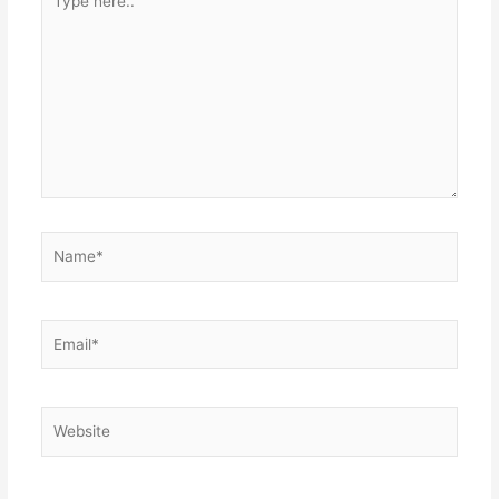
here..
Name*
Email*
Website