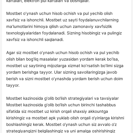
kartalari, elektron pul kartalari va boshqalar.
Mostbet o’ynash uchun hisob ochish va pul yechib olish
xavfsiz va ishonchli. Mostbet uz sayti foydalanuvchilarning
ma’lumotlarini himoya qilish uchun zamonaviy xavfsizlik
texnologiyalaridan foydalanadi. Sizning hisobingiz va pulingiz
xavfsiz va ishonchli saqlanadi.
Agar siz mostbet o’ynash uchun hisob ochish va pul yechib
olish bilan bog’liq masalalar yuzasidan yordam kerak bo’lsa,
mostbet uz saytining mijozlarga xizmat ko’rsatish bo’limi sizga
yordam berishga tayyor. Ular sizning savollaringizga javob
berish va sizni mostbet o’ynashda yordam berish uchun doim
tayyor.
Mostbet kazinosida g‘olib bo‘lish strategiyalari va tavsiyalar
Mostbet kazinosida g‘olib bo‘lish uchun birinchi tashabbus
sifatida siz mostbet uz kirish orqali shaxsiy akkountga
kirishingiz va mostbet apk yuklab olish orqali o‘yinlarga kirishni
boshlashingiz kerak. Mostbet o‘ynash uchun siz avvalo o‘z
strategiyangizni belgilashingiz va uni amalga oshirishingiz