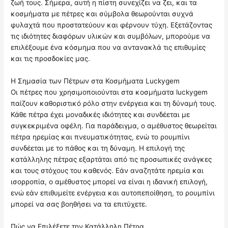
ζωή τους. Σήμερα, αυτή η πίστη συνεχίζει να ζει, και τα
κοσμήματα με πέτρες και σύμβολα θεωρούνται συχνά
φυλαχτά που προστατεύουν και φέρνουν τύχη. Εξετάζοντας
τις ιδιότητες διαφόρων υλικών και συμβόλων, μπορούμε να
επιλέξουμε ένα κόσμημα που να αντανακλά τις επιθυμίες
και τις προσδοκίες μας.
Η Σημασία των Πέτρων στα Κοσμήματα Luckygem
Οι πέτρες που χρησιμοποιούνται στα κοσμήματα luckygem
παίζουν καθοριστικό ρόλο στην ενέργεια και τη δύναμή τους.
Κάθε πέτρα έχει μοναδικές ιδιότητες και συνδέεται με
συγκεκριμένα οφέλη. Για παράδειγμα, ο αμέθυστος θεωρείται
πέτρα ηρεμίας και πνευματικότητας, ενώ το ρουμπίνι
συνδέεται με το πάθος και τη δύναμη. Η επιλογή της
κατάλληλης πέτρας εξαρτάται από τις προσωπικές ανάγκες
και τους στόχους του καθενός. Εάν αναζητάτε ηρεμία και
ισορροπία, ο αμέθυστος μπορεί να είναι η ιδανική επιλογή,
ενώ εάν επιθυμείτε ενέργεια και αυτοπεποίθηση, το ρουμπίνι
μπορεί να σας βοηθήσει να τα επιτύχετε.
Πώς να Επιλέξετε την Κατάλληλη Πέτρα