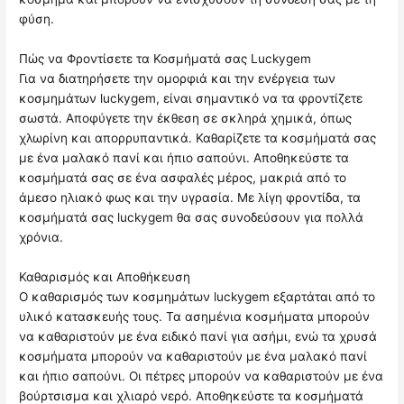
φύση.
Πώς να Φροντίσετε τα Κοσμήματά σας Luckygem
Για να διατηρήσετε την ομορφιά και την ενέργεια των
κοσμημάτων luckygem, είναι σημαντικό να τα φροντίζετε
σωστά. Αποφύγετε την έκθεση σε σκληρά χημικά, όπως
χλωρίνη και απορρυπαντικά. Καθαρίζετε τα κοσμήματά σας
με ένα μαλακό πανί και ήπιο σαπούνι. Αποθηκεύστε τα
κοσμήματά σας σε ένα ασφαλές μέρος, μακριά από το
άμεσο ηλιακό φως και την υγρασία. Με λίγη φροντίδα, τα
κοσμήματά σας luckygem θα σας συνοδεύσουν για πολλά
χρόνια.
Καθαρισμός και Αποθήκευση
Ο καθαρισμός των κοσμημάτων luckygem εξαρτάται από το
υλικό κατασκευής τους. Τα ασημένια κοσμήματα μπορούν
να καθαριστούν με ένα ειδικό πανί για ασήμι, ενώ τα χρυσά
κοσμήματα μπορούν να καθαριστούν με ένα μαλακό πανί
και ήπιο σαπούνι. Οι πέτρες μπορούν να καθαριστούν με ένα
βούρτσισμα και χλιαρό νερό. Αποθηκεύστε τα κοσμήματά