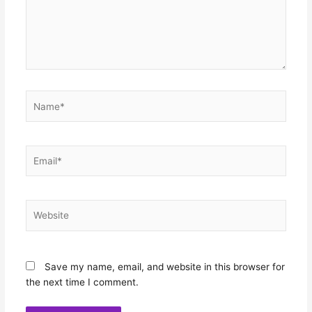
Name*
Email*
Website
Save my name, email, and website in this browser for
the next time I comment.