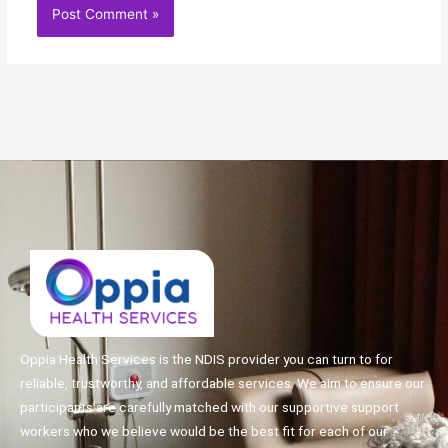
Oppia Health Services is the NDIS provider you can turn to for
reliable, trustworthy, and affordable services. We aim to ensure our
participants are carefully matched with our supportive support
workers who we believe would be the best fit for each of our