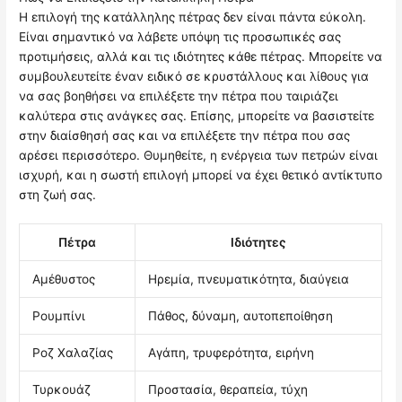
Η επιλογή της κατάλληλης πέτρας δεν είναι πάντα εύκολη.
Είναι σημαντικό να λάβετε υπόψη τις προσωπικές σας
προτιμήσεις, αλλά και τις ιδιότητες κάθε πέτρας. Μπορείτε να
συμβουλευτείτε έναν ειδικό σε κρυστάλλους και λίθους για
να σας βοηθήσει να επιλέξετε την πέτρα που ταιριάζει
καλύτερα στις ανάγκες σας. Επίσης, μπορείτε να βασιστείτε
στην διαίσθησή σας και να επιλέξετε την πέτρα που σας
αρέσει περισσότερο. Θυμηθείτε, η ενέργεια των πετρών είναι
ισχυρή, και η σωστή επιλογή μπορεί να έχει θετικό αντίκτυπο
στη ζωή σας.
Πέτρα
Ιδιότητες
Αμέθυστος
Ηρεμία, πνευματικότητα, διαύγεια
Ρουμπίνι
Πάθος, δύναμη, αυτοπεποίθηση
Ροζ Χαλαζίας
Αγάπη, τρυφερότητα, ειρήνη
Τυρκουάζ
Προστασία, θεραπεία, τύχη