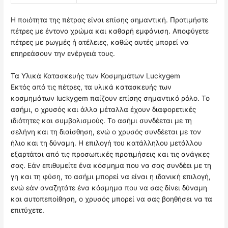
Η ποιότητα της πέτρας είναι επίσης σημαντική. Προτιμήστε
πέτρες με έντονο χρώμα και καθαρή εμφάνιση. Αποφύγετε
πέτρες με ρωγμές ή ατέλειες, καθώς αυτές μπορεί να
επηρεάσουν την ενέργειά τους.
Τα Υλικά Κατασκευής των Κοσμημάτων Luckygem
Εκτός από τις πέτρες, τα υλικά κατασκευής των
κοσμημάτων luckygem παίζουν επίσης σημαντικό ρόλο. Το
ασήμι, ο χρυσός και άλλα μέταλλα έχουν διαφορετικές
ιδιότητες και συμβολισμούς. Το ασήμι συνδέεται με τη
σελήνη και τη διαίσθηση, ενώ ο χρυσός συνδέεται με τον
ήλιο και τη δύναμη. Η επιλογή του κατάλληλου μετάλλου
εξαρτάται από τις προσωπικές προτιμήσεις και τις ανάγκες
σας. Εάν επιθυμείτε ένα κόσμημα που να σας συνδέει με τη
γη και τη φύση, το ασήμι μπορεί να είναι η ιδανική επιλογή,
ενώ εάν αναζητάτε ένα κόσμημα που να σας δίνει δύναμη
και αυτοπεποίθηση, ο χρυσός μπορεί να σας βοηθήσει να τα
επιτύχετε.