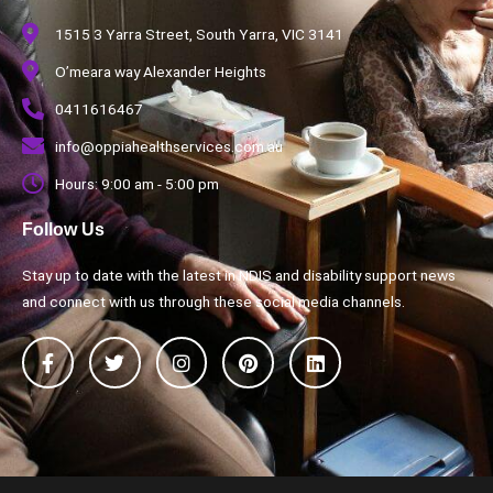
1515 3 Yarra Street, South Yarra, VIC 3141
O’meara way Alexander Heights
0411616467
info@oppiahealthservices.com.au
Hours: 9:00 am - 5:00 pm
Follow Us
Stay up to date with the latest in NDIS and disability support news
and connect with us through these social media channels.
F
T
I
P
L
a
w
n
i
i
c
i
s
n
n
e
t
t
t
k
b
t
a
e
e
o
e
g
r
d
o
r
r
e
i
k
a
s
n