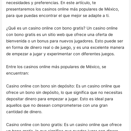
necesidades y preferencias. En este artículo, te
presentaremos los casinos online más populares de México,
para que puedas encontrar el que mejor se adapte a ti.
¿Qué es un casino online con bono gratis? Un casino online
con bono gratis es un sitio web que ofrece una oferta de
bienvenida o un bonus para nuevos jugadores. Esto puede ser
en forma de dinero real o de juego, y es una excelente manera
de empezar a jugar y experimentar con diferentes juegos.
Entre los casinos online más populares de México, se
encuentran:
Casino online con bono sin depósito: Es un casino online que
ofrece un bono sin depósito, lo que significa que no necesitas
depositar dinero para empezar a jugar. Esto es ideal para
aquellos que no desean comprometerse con una gran
cantidad de dinero.
Casino online con bono gratis: Es un casino online que ofrece