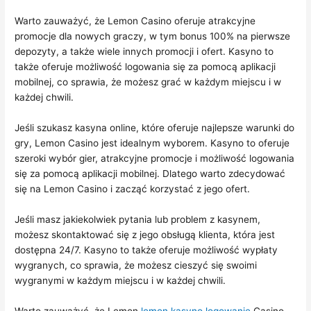
Warto zauważyć, że Lemon Casino oferuje atrakcyjne
promocje dla nowych graczy, w tym bonus 100% na pierwsze
depozyty, a także wiele innych promocji i ofert. Kasyno to
także oferuje możliwość logowania się za pomocą aplikacji
mobilnej, co sprawia, że możesz grać w każdym miejscu i w
każdej chwili.
Jeśli szukasz kasyna online, które oferuje najlepsze warunki do
gry, Lemon Casino jest idealnym wyborem. Kasyno to oferuje
szeroki wybór gier, atrakcyjne promocje i możliwość logowania
się za pomocą aplikacji mobilnej. Dlatego warto zdecydować
się na Lemon Casino i zacząć korzystać z jego ofert.
Jeśli masz jakiekolwiek pytania lub problem z kasynem,
możesz skontaktować się z jego obsługą klienta, która jest
dostępna 24/7. Kasyno to także oferuje możliwość wypłaty
wygranych, co sprawia, że możesz cieszyć się swoimi
wygranymi w każdym miejscu i w każdej chwili.
Warto zauważyć, że Lemon
lemon kasyno logowanie
Casino