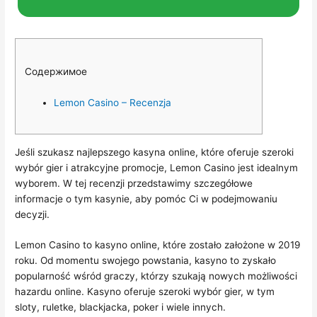
Содержимое
Lemon Casino – Recenzja
Jeśli szukasz najlepszego kasyna online, które oferuje szeroki
wybór gier i atrakcyjne promocje, Lemon Casino jest idealnym
wyborem. W tej recenzji przedstawimy szczegółowe
informacje o tym kasynie, aby pomóc Ci w podejmowaniu
decyzji.
Lemon Casino to kasyno online, które zostało założone w 2019
roku. Od momentu swojego powstania, kasyno to zyskało
popularność wśród graczy, którzy szukają nowych możliwości
hazardu online. Kasyno oferuje szeroki wybór gier, w tym
sloty, ruletke, blackjacka, poker i wiele innych.