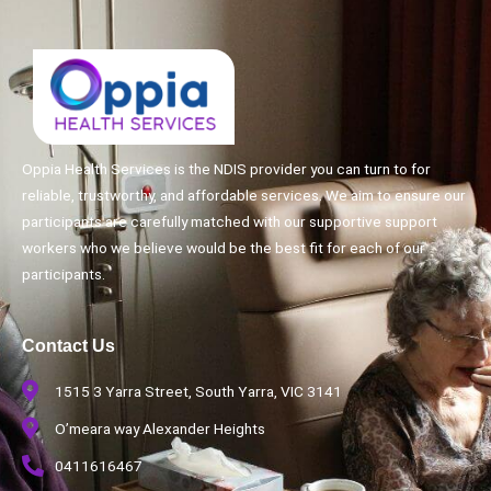
Oppia Health Services is the NDIS provider you can turn to for
reliable, trustworthy, and affordable services. We aim to ensure our
participants are carefully matched with our supportive support
workers who we believe would be the best fit for each of our
participants.
Contact Us
1515 3 Yarra Street, South Yarra, VIC 3141
O’meara way Alexander Heights
0411616467