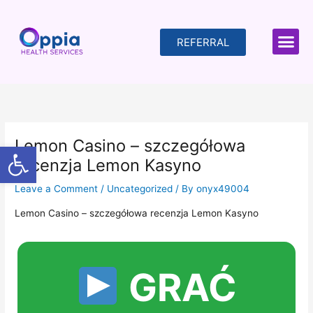
Skip
to
content
REFERRAL
Lemon Casino – szczegółowa
Open toolbar
recenzja Lemon Kasyno
Leave a Comment
/
Uncategorized
/ By
onyx49004
Lemon Casino – szczegółowa recenzja Lemon Kasyno
GRAĆ