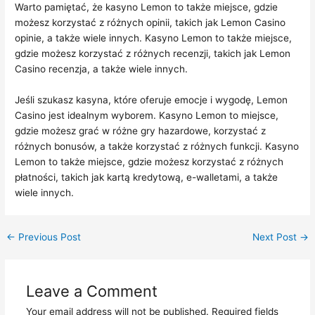
Warto pamiętać, że kasyno Lemon to także miejsce, gdzie
możesz korzystać z różnych opinii, takich jak Lemon Casino
opinie, a także wiele innych. Kasyno Lemon to także miejsce,
gdzie możesz korzystać z różnych recenzji, takich jak Lemon
Casino recenzja, a także wiele innych.
Jeśli szukasz kasyna, które oferuje emocje i wygodę, Lemon
Casino jest idealnym wyborem. Kasyno Lemon to miejsce,
gdzie możesz grać w różne gry hazardowe, korzystać z
różnych bonusów, a także korzystać z różnych funkcji. Kasyno
Lemon to także miejsce, gdzie możesz korzystać z różnych
płatności, takich jak kartą kredytową, e-walletami, a także
wiele innych.
←
Previous Post
Next Post
→
Leave a Comment
Your email address will not be published.
Required fields