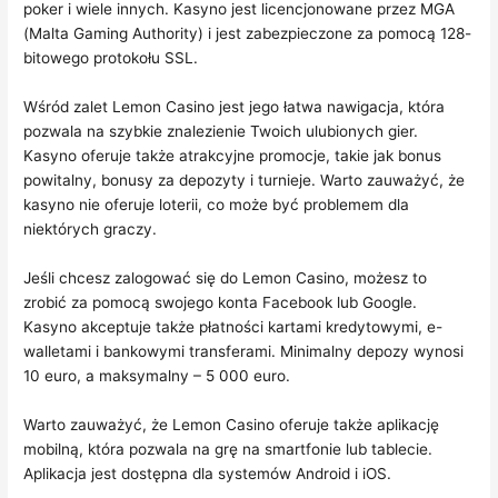
poker i wiele innych. Kasyno jest licencjonowane przez MGA
(Malta Gaming Authority) i jest zabezpieczone za pomocą 128-
bitowego protokołu SSL.
Wśród zalet Lemon Casino jest jego łatwa nawigacja, która
pozwala na szybkie znalezienie Twoich ulubionych gier.
Kasyno oferuje także atrakcyjne promocje, takie jak bonus
powitalny, bonusy za depozyty i turnieje. Warto zauważyć, że
kasyno nie oferuje loterii, co może być problemem dla
niektórych graczy.
Jeśli chcesz zalogować się do Lemon Casino, możesz to
zrobić za pomocą swojego konta Facebook lub Google.
Kasyno akceptuje także płatności kartami kredytowymi, e-
walletami i bankowymi transferami. Minimalny depozy wynosi
10 euro, a maksymalny – 5 000 euro.
Warto zauważyć, że Lemon Casino oferuje także aplikację
mobilną, która pozwala na grę na smartfonie lub tablecie.
Aplikacja jest dostępna dla systemów Android i iOS.