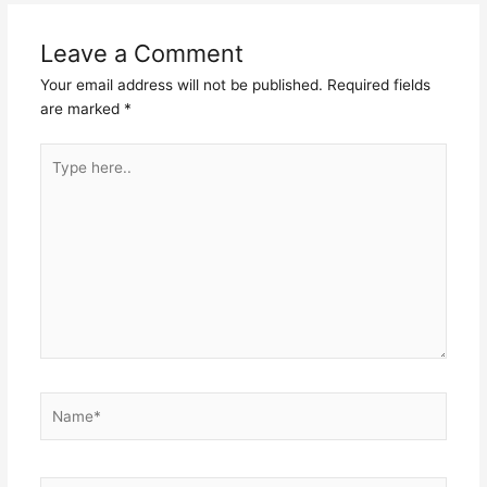
Leave a Comment
Your email address will not be published.
Required fields
are marked
*
Type
here..
Name*