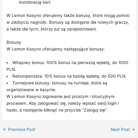
kombinację kart.
W Lemon Kasyno oferujemy także bonusy, które mogą pomóc
w zdobyciu nagrody. Bonusy są dostępne dla nowych graczy,
a także dla tych, którzy już są zarejestrowani.
Bonusy
W Lemon Kasyno oferujemy następujące bonusy:
Witajowy bonus: 100% bonus na pierwszą wpłatę, do 1000
PLN.
Rekompensata: 10% bonus na każdą wpłatę, do 500 PLN.
Turniejowe bonusy: bonusy na turnieje, które są
organizowane w kasynie.
W Lemon Kasyno logowanie jest prostym i intuicyjnym
procesem. Aby zalogować się, należy wpisać swój login i
hasło, a następnie kliknąć na przycisk “Zaloguj się”.
←
Previous Post
Next Post
→