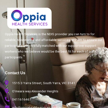
Oppia Health Services is the NDIS provider you can turn to for
reliable, trustworthy, and affordable services. We aim to ensure our
participants are carefully matched with our supportive support
workers who we believe would be the best fit for each of our
participants.
Contact Us
1515 3 Yarra Street, South Yarra, VIC 3141
O’meara way Alexander Heights
0411616467
info@oppiahealthservices.com.au