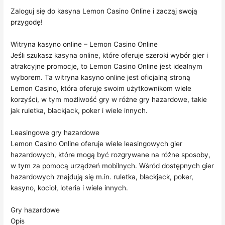
Zaloguj się do kasyna Lemon Casino Online i zacząj swoją
przygodę!
Witryna kasyno online – Lemon Casino Online
Jeśli szukasz kasyna online, które oferuje szeroki wybór gier i
atrakcyjne promocje, to Lemon Casino Online jest idealnym
wyborem. Ta witryna kasyno online jest oficjalną stroną
Lemon Casino, która oferuje swoim użytkownikom wiele
korzyści, w tym możliwość gry w różne gry hazardowe, takie
jak ruletka, blackjack, poker i wiele innych.
Leasingowe gry hazardowe
Lemon Casino Online oferuje wiele leasingowych gier
hazardowych, które mogą być rozgrywane na różne sposoby,
w tym za pomocą urządzeń mobilnych. Wśród dostępnych gier
hazardowych znajdują się m.in. ruletka, blackjack, poker,
kasyno, kocioł, loteria i wiele innych.
Gry hazardowe
Opis