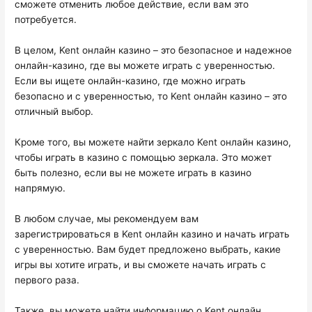
сможете отменить любое действие, если вам это
потребуется.
В целом, Kent онлайн казино – это безопасное и надежное
онлайн-казино, где вы можете играть с уверенностью.
Если вы ищете онлайн-казино, где можно играть
безопасно и с уверенностью, то Kent онлайн казино – это
отличный выбор.
Кроме того, вы можете найти зеркало Kent онлайн казино,
чтобы играть в казино с помощью зеркала. Это может
быть полезно, если вы не можете играть в казино
напрямую.
В любом случае, мы рекомендуем вам
зарегистрироваться в Kent онлайн казино и начать играть
с уверенностью. Вам будет предложено выбрать, какие
игры вы хотите играть, и вы сможете начать играть с
первого раза.
Также, вы можете найти информацию о Kent онлайн