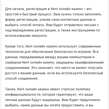
Для начала, регистрация в Kent онлайн казино – это
простой и быстрый процесс. Вам нужно только заполнить
форму регистрации, указав свои контактные данные и
выбрать способ оплаты. Вам будет отправлено письмо с
подтверждением регистрации, а также инструкциями по
использованию аккаунта.
Кроме того, Kent онлайн казино использует современные
технологии для обеспечения безопасности игроков. Все
данные, передаваемые между вашим компьютером и
сервером Kent онлайн казино, защищены зашифрованными
соединениями. Это означает, что никто не может получить
доступ к вашим данным, если вы используете безопасный
способ соединения.
Также, Kent онлайн казино имеет строгую политику
конфиденциальности, которая гарантирует, что ваши
личные данные будут защищены. Вам будет предложено
выбрать, какие данные вы хотите предоставить, и вы