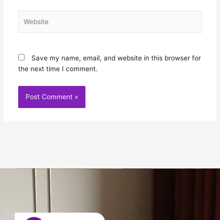
Website
Save my name, email, and website in this browser for
the next time I comment.