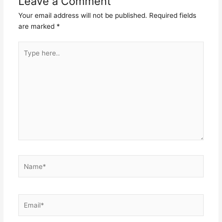
Leave a Comment
Your email address will not be published.
Required fields
are marked
*
Type
here..
Name*
Email*