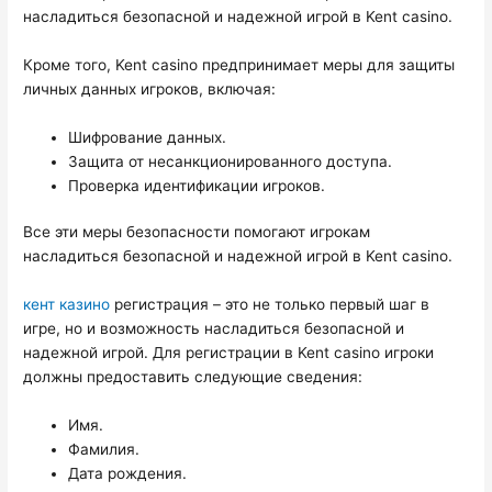
насладиться безопасной и надежной игрой в Kent casino.
Кроме того, Kent casino предпринимает меры для защиты
личных данных игроков, включая:
Шифрование данных.
Защита от несанкционированного доступа.
Проверка идентификации игроков.
Все эти меры безопасности помогают игрокам
насладиться безопасной и надежной игрой в Kent casino.
кент казино
регистрация – это не только первый шаг в
игре, но и возможность насладиться безопасной и
надежной игрой. Для регистрации в Kent casino игроки
должны предоставить следующие сведения:
Имя.
Фамилия.
Дата рождения.