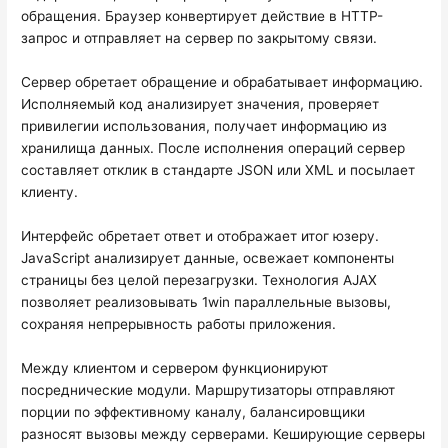
обращения. Браузер конвертирует действие в HTTP-
запрос и отправляет на сервер по закрытому связи.
Сервер обретает обращение и обрабатывает информацию.
Исполняемый код анализирует значения, проверяет
привилегии использования, получает информацию из
хранилища данных. После исполнения операций сервер
составляет отклик в стандарте JSON или XML и посылает
клиенту.
Интерфейс обретает ответ и отображает итог юзеру.
JavaScript анализирует данные, освежает компоненты
страницы без целой перезагрузки. Технология AJAX
позволяет реализовывать 1win параллельные вызовы,
сохраняя непрерывность работы приложения.
Между клиентом и сервером функционируют
посреднические модули. Маршрутизаторы отправляют
порции по эффективному каналу, балансировщики
разносят вызовы между серверами. Кеширующие серверы