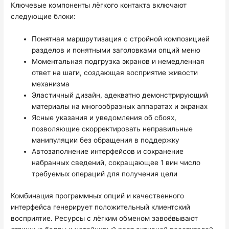
Ключевые компоненты лёгкого контакта включают
следующие блоки:
Понятная маршрутизация с стройной композицией
разделов и понятными заголовками опций меню
Моментальная подгрузка экранов и немедленная
ответ на шаги, создающая восприятие живости
механизма
Эластичный дизайн, адекватно демонстрирующий
материалы на многообразных аппаратах и экранах
Ясные указания и уведомления об сбоях,
позволяющие скорректировать неправильные
манипуляции без обращения в поддержку
Автозаполнение интерфейсов и сохранение
набранных сведений, сокращающее 1 вин число
требуемых операций для получения цели
Комбинация программных опций и качественного
интерфейса генерирует положительный клиентский
восприятие. Ресурсы с лёгким обменом завоёвывают