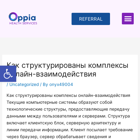
Skip
to
content
REFERRAL
Как структурированы комплексы
Open toolbar
онлайн-взаимодействия
/
Uncategorized
/ By
onyx49004
Как структурированы комплексы онлайн-взаимодействия
Текущие компьютерные системы образуют собой
технологические структуры, предоставляющие передачу
данными между пользователями и серверами. Структура
включает клиентскую блок, серверную архитектуру и
линии передачи информации. Клиент посылает требование
через браузер, сервер обрабатывает сведения и