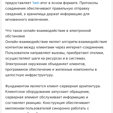
предоставляет
1win
итог в ясном формате. Протоколы
соединения обеспечивают правильную отправку
сведений, а хранилища держат информацию для
мгновенного извлечения.
Что такое онлайн-взаимодействие в электронной
обстановке
Онлайн-взаимодействие являет алгоритм взаимодействия
контентом между клиентами через интернет-соединение.
Пользователи направляют вызовы, приобретают отклики,
осуществляют шаги на ресурсах и в системах.
Электронная окружение объединяет клиентов,
программное обеспечение и железные компоненты в
целостную инфраструктуру.
Фундаментом является клиент-серверная архитектура.
Клиентское оборудование запускает обращение,
серверная элемент обслуживает информацию и
составляет реакцию. Конструкция обеспечивает
миллионам пользователей синхронно работать с