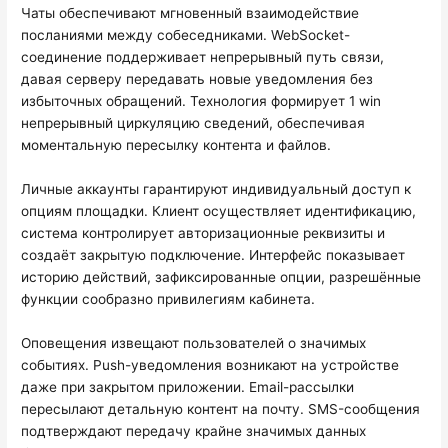
Чаты обеспечивают мгновенный взаимодействие
посланиями между собеседниками. WebSocket-
соединение поддерживает непрерывный путь связи,
давая серверу передавать новые уведомления без
избыточных обращений. Технология формирует 1 win
непрерывный циркуляцию сведений, обеспечивая
моментальную пересылку контента и файлов.
Личные аккаунты гарантируют индивидуальный доступ к
опциям площадки. Клиент осуществляет идентификацию,
система контролирует авторизационные реквизиты и
создаёт закрытую подключение. Интерфейс показывает
историю действий, зафиксированные опции, разрешённые
функции сообразно привилегиям кабинета.
Оповещения извещают пользователей о значимых
событиях. Push-уведомления возникают на устройстве
даже при закрытом приложении. Email-рассылки
пересылают детальную контент на почту. SMS-сообщения
подтверждают передачу крайне значимых данных