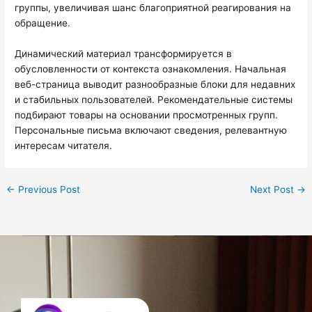
группы, увеличивая шанс благоприятной реагирования на
обращение.
Динамический материал трансформируется в
обусловленности от контекста ознакомления. Начальная
веб-страница выводит разнообразные блоки для недавних
и стабильных пользователей. Рекомендательные системы
подбирают товары на основании просмотренных групп.
Персональные письма включают сведения, релевантную
интересам читателя.
←
Previous Post
Next Post
→