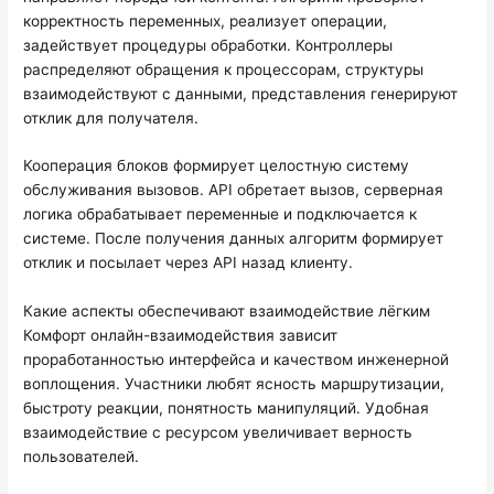
корректность переменных, реализует операции,
задействует процедуры обработки. Контроллеры
распределяют обращения к процессорам, структуры
взаимодействуют с данными, представления генерируют
отклик для получателя.
Кооперация блоков формирует целостную систему
обслуживания вызовов. API обретает вызов, серверная
логика обрабатывает переменные и подключается к
системе. После получения данных алгоритм формирует
отклик и посылает через API назад клиенту.
Какие аспекты обеспечивают взаимодействие лёгким
Комфорт онлайн-взаимодействия зависит
проработанностью интерфейса и качеством инженерной
воплощения. Участники любят ясность маршрутизации,
быстроту реакции, понятность манипуляций. Удобная
взаимодействие с ресурсом увеличивает верность
пользователей.