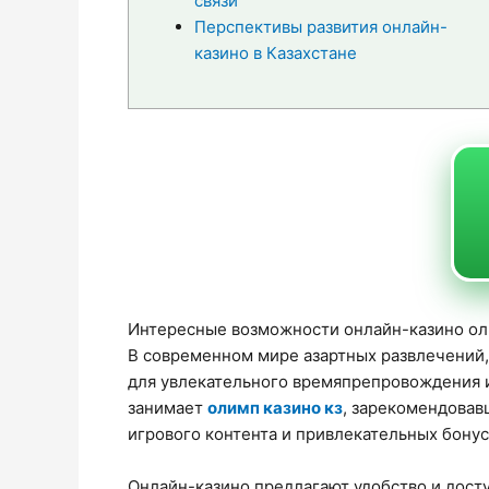
связи
Перспективы развития онлайн-
казино в Казахстане
Интересные возможности онлайн-казино оли
В современном мире азартных развлечений,
для увлекательного времяпрепровождения 
занимает
олимп казино кз
, зарекомендовав
игрового контента и привлекательных бонус
Онлайн-казино предлагают удобство и дост