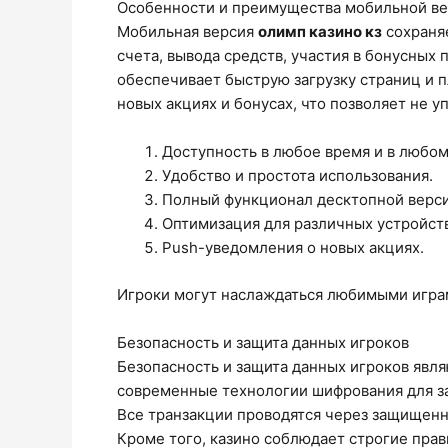
Особенности и преимущества мобильной в
Мобильная версия
олимп казино кз
сохраняе
счета, вывода средств, участия в бонусных
обеспечивает быструю загрузку страниц и п
новых акциях и бонусах, что позволяет не 
Доступность в любое время и в любом
Удобство и простота использования.
Полный функционал десктопной верси
Оптимизация для различных устройств
Push-уведомления о новых акциях.
Игроки могут наслаждаться любимыми играм
Безопасность и защита данных игроков
Безопасность и защита данных игроков явл
современные технологии шифрования для за
Все транзакции проводятся через защищенн
Кроме того, казино соблюдает строгие прав