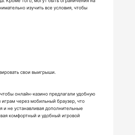
а. Кроме того, могут быть ограничения на
нимательно изучить все условия, чтобы
зировать свои выигрыши.
 чтобы онлайн-казино предлагали удобную
 играм через мобильный браузер, что
я и не устанавливая дополнительные
ивая комфортный и удобный игровой