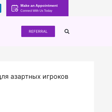
Make an Appointment
Connect With Us Today
REFERRAL
ля азартных игроков