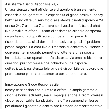
Assistenza Clienti Disponibile 24/7
Un'assistenza clienti efficiente e disponibile è un elemento
essenziale per garantire un'esperienza di gioco positiva. honey
betz casino offre un servizio di assistenza clienti disponibile 24
ore su 24, 7 giorni su 7, attraverso diversi canali, tra cui chat
live, email e telefono. Il team di assistenza clienti è composto
da professionisti qualificati e competenti, in grado di
rispondere a qualsiasi domanda o risolvere qualsiasi problema
possa sorgere. La chat live è il metodo di contatto più veloce e
conveniente, in quanto permette di ottenere una risposta
immediata da un operatore. L'assistenza via email è ideale per
questioni più complesse che richiedono una risposta
dettagliata. L'assistenza telefonica è disponibile per coloro che
preferiscono parlare direttamente con un operatore.
Innovazione e Gioco Responsabile
honey betz casino non si limita a offrire un'ampia gamma di
giochi e bonus attraenti, ma si impegna anche a promuovere il
gioco responsabile. La piattaforma offre strumenti e risorse
per aiutare i giocatori a controllare il proprio comportamento di