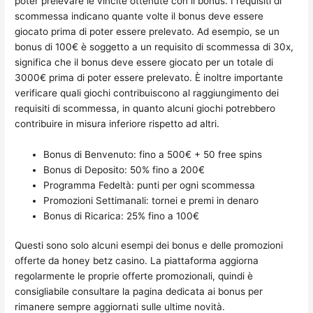
poter prelevare le vincite ottenute con il bonus. I requisiti di
scommessa indicano quante volte il bonus deve essere
giocato prima di poter essere prelevato. Ad esempio, se un
bonus di 100€ è soggetto a un requisito di scommessa di 30x,
significa che il bonus deve essere giocato per un totale di
3000€ prima di poter essere prelevato. È inoltre importante
verificare quali giochi contribuiscono al raggiungimento dei
requisiti di scommessa, in quanto alcuni giochi potrebbero
contribuire in misura inferiore rispetto ad altri.
Bonus di Benvenuto: fino a 500€ + 50 free spins
Bonus di Deposito: 50% fino a 200€
Programma Fedeltà: punti per ogni scommessa
Promozioni Settimanali: tornei e premi in denaro
Bonus di Ricarica: 25% fino a 100€
Questi sono solo alcuni esempi dei bonus e delle promozioni
offerte da honey betz casino. La piattaforma aggiorna
regolarmente le proprie offerte promozionali, quindi è
consigliabile consultare la pagina dedicata ai bonus per
rimanere sempre aggiornati sulle ultime novità.