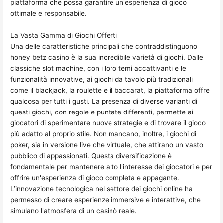
piattaforma che possa garantire un'esperienza di gioco
ottimale e responsabile.
La Vasta Gamma di Giochi Offerti
Una delle caratteristiche principali che contraddistinguono
honey betz casino è la sua incredibile varietà di giochi. Dalle
classiche slot machine, con i loro temi accattivanti e le
funzionalità innovative, ai giochi da tavolo più tradizionali
come il blackjack, la roulette e il baccarat, la piattaforma offre
qualcosa per tutti i gusti. La presenza di diverse varianti di
questi giochi, con regole e puntate differenti, permette ai
giocatori di sperimentare nuove strategie e di trovare il gioco
più adatto al proprio stile. Non mancano, inoltre, i giochi di
poker, sia in versione live che virtuale, che attirano un vasto
pubblico di appassionati. Questa diversificazione è
fondamentale per mantenere alto l'interesse dei giocatori e per
offrire un'esperienza di gioco completa e appagante.
L’innovazione tecnologica nel settore dei giochi online ha
permesso di creare esperienze immersive e interattive, che
simulano l'atmosfera di un casinò reale.