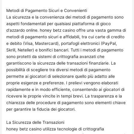
Metodi di Pagamento Sicuri e Convenienti
La sicurezza e la convenienza dei metodi di pagamento sono
aspetti fondamentali per qualsiasi piattaforma di gioco
d'azzardo online. honey betz casino offre una vasta gamma di
metodi di pagamento sicuri e affidabili, tra cui carte di credito
e debito (Visa, Mastercard), portafogli elettronici (PayPal,
Skrill, Neteller) e bonifici bancari. Tutti i metodi di pagamento
sono protetti da sistemi di crittografia avanzati che
garantiscono la sicurezza delle transazioni finanziarie. La
possibilità di scegliere tra diversi metodi di pagamento
permette ai giocatori di selezionare quello più adatto alle
proprie esigenze e preferenze. I prelievi vengono elaborati
rapidamente e in modo efficiente, consentendo ai giocatori di
ricevere le proprie vincite in tempi brevi. La trasparenza e la
chiarezza delle procedure di pagamento sono elementi chiave
per garantire la fiducia dei giocatori.
La Sicurezza delle Transazioni
honey betz casino utilizza tecnologie di crittografia