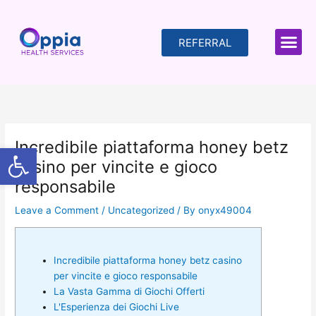
Skip
to
content
REFERRAL
Incredibile piattaforma honey betz
Open toolbar
casino per vincite e gioco
responsabile
Leave a Comment
/
Uncategorized
/ By
onyx49004
Incredibile piattaforma honey betz casino
per vincite e gioco responsabile
La Vasta Gamma di Giochi Offerti
L'Esperienza dei Giochi Live