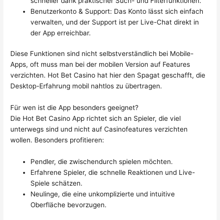
schneller dank praktischer Such- und Filterfunktionen.
Benutzerkonto & Support: Das Konto lässt sich einfach
verwalten, und der Support ist per Live-Chat direkt in
der App erreichbar.
Diese Funktionen sind nicht selbstverständlich bei Mobile-
Apps, oft muss man bei der mobilen Version auf Features
verzichten. Hot Bet Casino hat hier den Spagat geschafft, die
Desktop-Erfahrung mobil nahtlos zu übertragen.
Für wen ist die App besonders geeignet?
Die Hot Bet Casino App richtet sich an Spieler, die viel
unterwegs sind und nicht auf Casinofeatures verzichten
wollen. Besonders profitieren:
Pendler, die zwischendurch spielen möchten.
Erfahrene Spieler, die schnelle Reaktionen und Live-
Spiele schätzen.
Neulinge, die eine unkomplizierte und intuitive
Oberfläche bevorzugen.