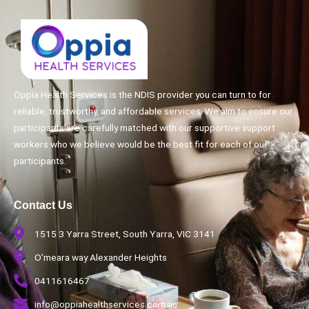
Oppia Health Services is the NDIS provider you can turn to for
reliable, trustworthy, and affordable services. We aim to ensure our
participants are carefully matched with our supportive support
workers who we believe would be the best fit for each of our
participants.
Contact Us
1515 3 Yarra Street, South Yarra, VIC 3141
O’meara way Alexander Heights
0411616467
info@oppiahealthservices.com.au