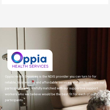
Oppia Health Services is the NDIS provider you can turn to for
reliable, trustworthy, and affordable services. We aim to ensure our
participants are carefully matched with our supportive support
workers who we believe would be the best fit for each of our
participants.