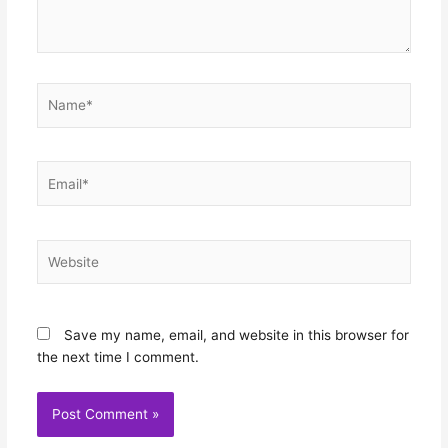
Name*
Email*
Website
Save my name, email, and website in this browser for
the next time I comment.