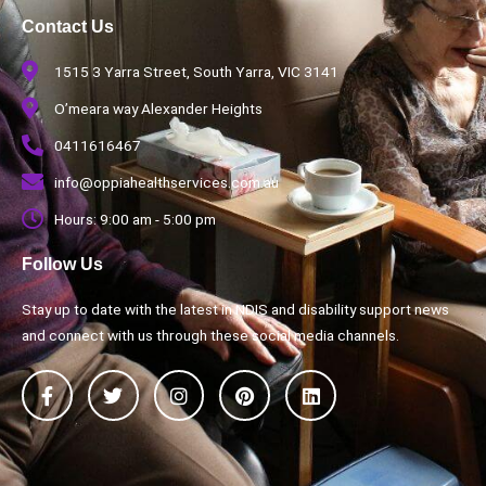
Contact Us
1515 3 Yarra Street, South Yarra, VIC 3141
O’meara way Alexander Heights
0411616467
info@oppiahealthservices.com.au
Hours: 9:00 am - 5:00 pm
Follow Us
Stay up to date with the latest in NDIS and disability support news
and connect with us through these social media channels.
F
T
I
P
L
a
w
n
i
i
c
i
s
n
n
e
t
t
t
k
b
t
a
e
e
o
e
g
r
d