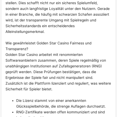
stellen. Dies schafft nicht nur ein sicheres Spielumfeld,
sondern auch langfristige Loyalität unter den Nutzern. Gerade
in einer Branche, die häufig mit schwarzen Schafen assoziiert
wird, ist der transparente Umgang mit Spielregeln und
Sicherheitsstandards ein entscheidendes
Alleinstellungsmerkmal.
Wie gewährleistet Golden Star Casino Fairness und
Transparenz?
Golden Star Casino arbeitet mit renommierten
Softwareanbietern zusammen, deren Spiele regelmäßig von
unabhängigen Institutionen auf Zufallsgeneratoren (RNG)
geprüft werden. Diese Prüfungen bestätigen, dass die
Ergebnisse der Spiele fair und nicht manipuliert sind.
Zusätzlich ist die Plattform lizenziert und reguliert, was weitere
Sicherheit für Spieler bietet.
Die Lizenz stammt von einer anerkannten
Glücksspielbehörde, die strenge Auflagen durchsetzt.
RNG-Zertifikate werden offen kommuniziert und sind