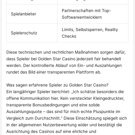
Partnerschaften mit Top-
Spielanbieter
Softwareentwicklern
Limits, Selbstsperren, Reality
Spielerschutz
Checks
Diese technischen und rechtlichen Maßnahmen sorgen dafür,
dass Spieler bei Golden Star Casino jederzeit fair behandelt
werden. Der kontrollierte Ablauf von Ein- und Auszahlungen
rundet das Bild einer transparenten Plattform ab.
Was sagen erfahrene Spieler zu Golden Star Casino?
Ein langjähriger Spieler berichtet: „Ich schätze besonders die
offene Kommunikation hier. Kein versteckter Kleingedruckter,
transparente Bonusbedingungen und eine solide
Auszahlungsquote – das sind für mich echte Pluspunkte im
Vergleich zum Durchschnitt.“ Diese Einschätzung spiegelt sich
in der allgemeinen Nutzerbewertung wider und bestätigt die
Ausrichtung des Casinos auf eine ehrliche und