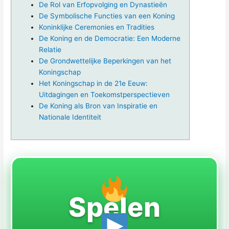
De Rol van Erfopvolging en Dynastieën
De Symbolische Functies van een Koning
Koninklijke Ceremonies en Tradities
De Koning en de Democratie: Een Moderne
Relatie
De Grondwettelijke Beperkingen van het
Koningschap
Het Koningschap in de 21e Eeuw:
Uitdagingen en Toekomstperspectieven
De Koning als Bron van Inspiratie en
Nationale Identiteit
Spelen