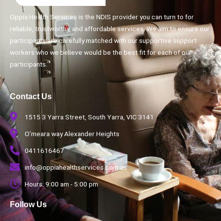
Oppia Health Services is the NDIS provider you can turn to for
reliable, trustworthy, and affordable services. We aim to ensure our
participants are carefully matched with our supportive support
workers who we believe would be the best fit for each of our
participants.
Contact Us
1515 3 Yarra Street, South Yarra, VIC 3141
O’meara way Alexander Heights
0411616467
info@oppiahealthservices.com.au
Hours: 9:00 am - 5:00 pm
Follow Us