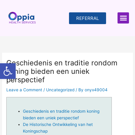
Skip
to
content
REFERRAL
Geschiedenis en traditie rondom
Open toolbar
koning bieden een uniek
perspectief
Leave a Comment
/
Uncategorized
/ By
onyx49004
Geschiedenis en traditie rondom koning
bieden een uniek perspectief
De Historische Ontwikkeling van het
Koningschap