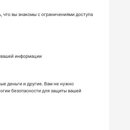
ь, что вы знакомы с ограничениями доступа
ы вашей информации
ые деньги и другие. Вам не нужно
логии безопасности для защиты вашей