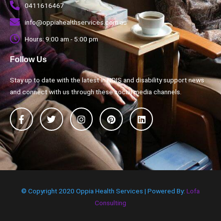
0411616467
info@oppiahealthservices.com.au
Hours: 9:00 am - 5:00 pm
Follow Us
Stay up to date with the latest in NDIS and disability support news
and connect with us through these social media channels.
F
T
I
P
L
a
w
n
i
i
c
i
s
n
n
e
t
t
t
k
b
t
a
e
e
o
e
g
r
d
o
r
r
e
i
k
a
s
n
-
m
t
f
© Copyright 2020
Oppia Health Services |
Powered By:
Lofa
Consulting