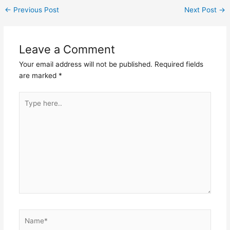
←
Previous Post
Next Post
→
Leave a Comment
Your email address will not be published.
Required fields
are marked
*
Type
here..
Name*