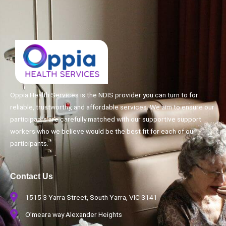
Oppia Health Services is the NDIS provider you can turn to for
reliable, trustworthy, and affordable services. We aim to ensure our
participants are carefully matched with our supportive support
workers who we believe would be the best fit for each of our
participants.
Contact Us
1515 3 Yarra Street, South Yarra, VIC 3141
O’meara way Alexander Heights