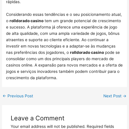
rápidas.
Considerando essas tendências e o seu posicionamento atual,
o
rolldorado casino
tem um grande potencial de crescimento
e sucesso. A plataforma já oferece uma experiência de jogo
de alta qualidade, com uma ampla variedade de jogos, bônus
atraentes e suporte ao cliente eficiente. Ao continuar a
investir em novas tecnologias e a adaptar-se às mudanças
nas preferências dos jogadores, o
rolldorado casino
pode se
consolidar como um dos principais players do mercado de
casinos online. A expansão para novos mercados e a oferta de
jogos e serviços inovadores também podem contribuir para o
crescimento da plataforma.
←
Previous Post
Next Post
→
Leave a Comment
Your email address will not be published.
Required fields