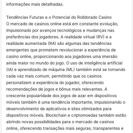
informações mais detalhadas.
Tendências Futuras e o Potencial do Rolldorado Casino
O mercado de casinos online está em constante evolução,
impulsionado por avanços tecnológicos e mudanças nas
preferências dos jogadores. A realidade virtual (RV) e a
realidade aumentada (RA) são algumas das tendências
emergentes que prometem revolucionar a experiência de
casino online, proporcionando aos jogadores uma imersão
ainda maior no mundo do jogo. O uso de inteligência artificial
(IA) e aprendizado de máquina (ML) também está se tornando
cada vez mais comum, permitindo que os casinos
personalizem a experiência do jogador, oferecendo
recomendações de jogos e bônus mais relevantes. A
crescente popularidade dos jogos de azar em dispositivos
móveis também é uma tendência importante, impulsionando o
desenvolvimento de aplicativos e sites otimizados para
dispositivos móveis. Blockchain e criptomoedas também estão
abrindo novas possibilidades para o mercado de casinos
online, oferecendo transações mais seguras, transparentes e