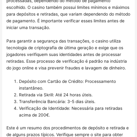
processadas, dependendo do método de pagamento
escolhido. O casino também possui limites mínimos e máximos
para depósitos e retiradas, que variam dependendo do método
de pagamento. É importante verificar esses limites antes de
iniciar uma transação.
Para garantir a segurança das transações, o casino utiliza
tecnologia de criptografia de última geração e exige que os
jogadores verifiquem suas identidades antes de processar
retiradas. Esse processo de verificação é padrão na indústria
do jogo online e visa prevenir fraudes e lavagem de dinheiro.
Depósito com Cartão de Crédito: Processamento
instantâneo.
Retirada via Skrill: Até 24 horas úteis.
Transferência Bancária: 3-5 dias úteis.
Verificação de Identidade: Necessária para retiradas
acima de 200€.
Este é um resumo dos procedimentos de depósito e retirada e
de alguns prazos típicos. Verifique sempre o site para obter