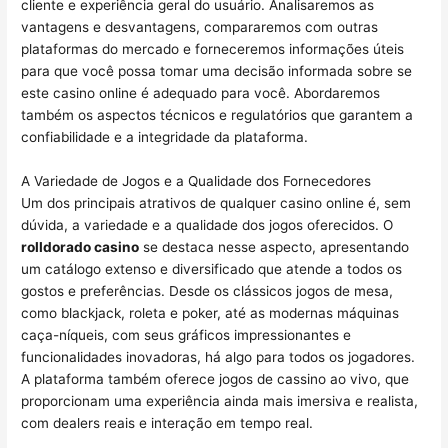
cliente e experiência geral do usuário. Analisaremos as
vantagens e desvantagens, compararemos com outras
plataformas do mercado e forneceremos informações úteis
para que você possa tomar uma decisão informada sobre se
este casino online é adequado para você. Abordaremos
também os aspectos técnicos e regulatórios que garantem a
confiabilidade e a integridade da plataforma.
A Variedade de Jogos e a Qualidade dos Fornecedores
Um dos principais atrativos de qualquer casino online é, sem
dúvida, a variedade e a qualidade dos jogos oferecidos. O
rolldorado casino
se destaca nesse aspecto, apresentando
um catálogo extenso e diversificado que atende a todos os
gostos e preferências. Desde os clássicos jogos de mesa,
como blackjack, roleta e poker, até as modernas máquinas
caça-níqueis, com seus gráficos impressionantes e
funcionalidades inovadoras, há algo para todos os jogadores.
A plataforma também oferece jogos de cassino ao vivo, que
proporcionam uma experiência ainda mais imersiva e realista,
com dealers reais e interação em tempo real.