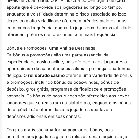
níveis de volatilidade. O RTP indica a porcentagem de cada
aposta que é devolvida aos jogadores ao longo do tempo,
enquanto a volatilidade determina o risco associado ao jogo.
Jogos com alta volatilidade oferecem prêmios maiores, mas
com menos frequência, enquanto jogos com baixa volatilidade
oferecem prêmios menores, mas com mais frequência.
Bônus e Promoções: Uma Análise Detalhada
Os bônus e promoções são uma parte essencial da
experiência de casino online, pois oferecem aos jogadores a
oportunidade de aumentar seus saldos e prolongar seu tempo
de jogo. O
rolldorado casino
oferece uma variedade de bônus
e promoções, incluindo bônus de boas-vindas, bônus de
depósito, giros grátis, programas de fidelidade e promoções
sazonais. Os bônus de boas-vindas são oferecidos aos novos
jogadores que se registram na plataforma, enquanto os bônus
de depósito são oferecidos aos jogadores que fazem
depósitos adicionais em suas contas.
Os giros grátis são uma forma popular de bônus, pois
permitem aos jogadores girar os rolos de uma máquina caça-