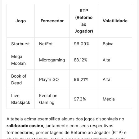
RTP
(Retorno
Jogo
Fornecedor
Volatilidade
ao
Jogador)
Starburst
NetEnt
96.09%
Baixa
Mega
Microgaming
88.12%
Alta
Moolah
Book of
Play'n GO
96.21%
Alta
Dead
Live
Evolution
97.3%
Média
Blackjack
Gaming
A tabela acima exemplifica alguns dos jogos disponíveis no
rolldorado casino
, juntamente com seus respectivos
fornecedores, porcentagens de Retorno ao Jogador (RTP) e