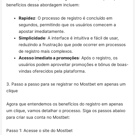
benefícios dessa abordagem incluem:
Rapidez
: O processo de registro é concluído em
segundos, permitindo que os usuários comecem a
apostar imediatamente.
Simplicidade
: A interface é intuitiva e fácil de usar,
reduzindo a frustração que pode ocorrer em processos
de registro mais complexos.
Acesso imediato a promoções
: Após o registro, os
usuários podem aproveitar promoções e bônus de boas-
vindas oferecidos pela plataforma.
3. Passo a passo para se registrar no Mostbet em apenas um
clique
Agora que entendemos os benefícios do registro em apenas
um clique, vamos detalhar o processo. Siga os passos abaixo
para criar sua conta no Mostbet:
Passo 1: Acesse o site do Mostbet