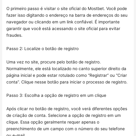
O primeiro passo é visitar o site oficial do Mostbet. Você pode
fazer isso digitando o endereço na barra de endereços do seu
navegador ou clicando em um link confiável. É importante
garantir que você está acessando o site oficial para evitar
fraudes.
Passo 2: Localize o botão de registro
Uma vez no site, procure pelo botão de registro.
Normalmente, ele está localizado no canto superior direito da
página inicial e pode estar rotulado como “Registrar” ou “Criar
conta”. Clique nesse botão para iniciar o processo de registro.
Passo 3: Escolha a opção de registro em um clique
Após clicar no botão de registro, você verá diferentes opções
de criação de conta. Selecione a opção de registro em um
clique. Essa opção geralmente requer apenas o
preenchimento de um campo com o número do seu telefone
ou e-mail.