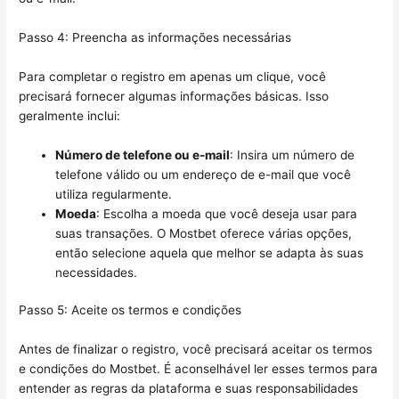
Passo 4: Preencha as informações necessárias
Para completar o registro em apenas um clique, você
precisará fornecer algumas informações básicas. Isso
geralmente inclui:
Número de telefone ou e-mail
: Insira um número de
telefone válido ou um endereço de e-mail que você
utiliza regularmente.
Moeda
: Escolha a moeda que você deseja usar para
suas transações. O Mostbet oferece várias opções,
então selecione aquela que melhor se adapta às suas
necessidades.
Passo 5: Aceite os termos e condições
Antes de finalizar o registro, você precisará aceitar os termos
e condições do Mostbet. É aconselhável ler esses termos para
entender as regras da plataforma e suas responsabilidades