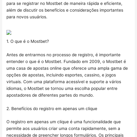
para se registrar no Mostbet de maneira rápida e eficiente,
além de discutir os benefícios e considerações importantes
para novos usuários.
1. O que é o Mostbet?
Antes de entrarmos no processo de registro, é importante
entender o que é o Mostbet. Fundado em 2009, o Mostbet é
uma casa de apostas online que oferece uma ampla gama de
opções de apostas, incluindo esportes, cassino, e jogos
virtuais. Com uma plataforma acessível e suporte a vários
idiomas, o Mostbet se tornou uma escolha popular entre
apostadores de diferentes partes do mundo.
2. Benefícios do registro em apenas um clique
O registro em apenas um clique é uma funcionalidade que
permite aos usuários criar uma conta rapidamente, sem a
necessidade de preencher longos formulários. Os principais