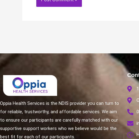
Cont
1
O
Oppia Health Services is the NDIS provider you can turn to
for reliable, trustworthy, and affordable services. We aim
0
to ensure our participants are carefully matched with our
i
supportive support workers who we believe would be the
H
best fit for each of our participants.