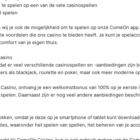
te spelen op een van de vele casinospellen
l spelen
n wij je ook de mogelijkheid om te spelen op onze ComeOn app
ele voordelen die ons casino te bieden heeft. Je kunt je spelacc
comfort van je eigen thuis.
Casino
 dat er veel verschillende casinospellen en -aanbiedingen zijn
ers als blackjack, roulette en poker, maar ook meer moderne opt
asino, ontvang je een welkomstbonus van 100% op je eerste i
 spelen. Daarnaast zijn er nog veel andere aanbiedingen beschik
ken, omdat je deze op je smartphone of tablet kunt downloade
ncties, waaronder het spelen van spellen, het beheren van je ac
kt bij ComeOn Casino, kun je ook gebruik maken van de ComeOn