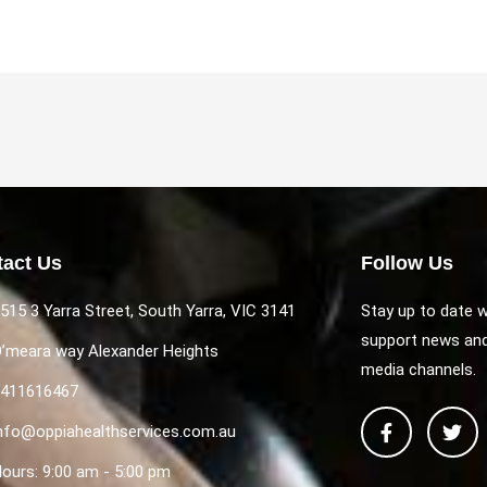
act Us
Follow Us
515 3 Yarra Street, South Yarra, VIC 3141
Stay up to date wi
support news and
’meara way Alexander Heights
media channels.
411616467
F
T
nfo@oppiahealthservices.com.au
a
w
c
i
ours: 9:00 am - 5:00 pm
e
t