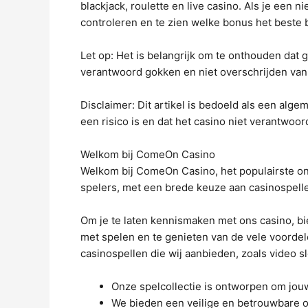
blackjack, roulette en live casino. Als je een
controleren en te zien welke bonus het beste bi
Let op: Het is belangrijk om te onthouden dat g
verantwoord gokken en niet overschrijden van
Disclaimer: Dit artikel is bedoeld als een alg
een risico is en dat het casino niet verantwoord
Welkom bij ComeOn Casino
Welkom bij ComeOn Casino, het populairste onl
spelers, met een brede keuze aan casinospell
Om je te laten kennismaken met ons casino, bi
met spelen en te genieten van de vele voordel
casinospellen die wij aanbieden, zoals video slo
Onze spelcollectie is ontworpen om jou
We bieden een veilige en betrouwbare 