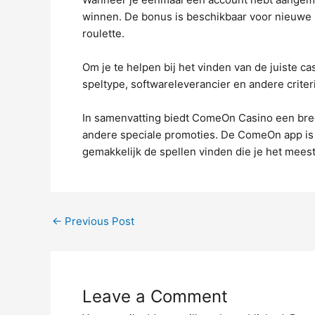
winnen. De bonus is beschikbaar voor nieuwe s
roulette.
Om je te helpen bij het vinden van de juiste 
speltype, softwareleverancier en andere criter
In samenvatting biedt ComeOn Casino een bred
andere speciale promoties. De ComeOn app is 
gemakkelijk de spellen vinden die je het meest
←
Previous Post
Leave a Comment