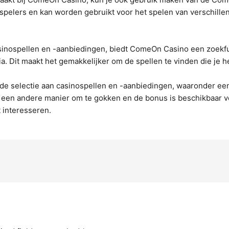
pelers en kan worden gebruikt voor het spelen van verschillen
casinospellen en -aanbiedingen, biedt ComeOn Casino een zoekfu
ia. Dit maakt het gemakkelijker om de spellen te vinden die je 
e selectie aan casinospellen en -aanbiedingen, waaronder een
een andere manier om te gokken en de bonus is beschikbaar vo
 interesseren.