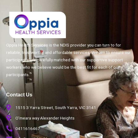
Oppia Health Services is the NDIS provider you can turn to for
reliable, trustworthy, and affordable services. We aim to ensure our
participants are carefully matched with our supportive support
workers who we believe would be the best fit for each of our
participants.
Contact Us
1515 3 Yarra Street, South Yarra, VIC 3141
O’meara way Alexander Heights
0411616467