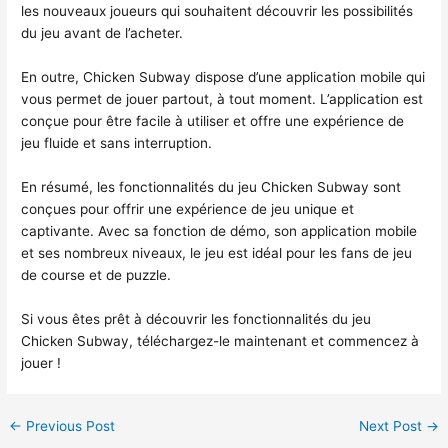
les nouveaux joueurs qui souhaitent découvrir les possibilités
du jeu avant de l’acheter.
En outre, Chicken Subway dispose d’une application mobile qui
vous permet de jouer partout, à tout moment. L’application est
conçue pour être facile à utiliser et offre une expérience de
jeu fluide et sans interruption.
En résumé, les fonctionnalités du jeu Chicken Subway sont
conçues pour offrir une expérience de jeu unique et
captivante. Avec sa fonction de démo, son application mobile
et ses nombreux niveaux, le jeu est idéal pour les fans de jeu
de course et de puzzle.
Si vous êtes prêt à découvrir les fonctionnalités du jeu
Chicken Subway, téléchargez-le maintenant et commencez à
jouer !
←
Previous Post
Next Post
→