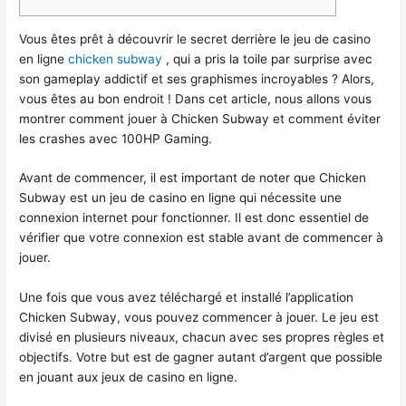
Vous êtes prêt à découvrir le secret derrière le jeu de casino
en ligne
chicken subway
, qui a pris la toile par surprise avec
son gameplay addictif et ses graphismes incroyables ? Alors,
vous êtes au bon endroit ! Dans cet article, nous allons vous
montrer comment jouer à Chicken Subway et comment éviter
les crashes avec 100HP Gaming.
Avant de commencer, il est important de noter que Chicken
Subway est un jeu de casino en ligne qui nécessite une
connexion internet pour fonctionner. Il est donc essentiel de
vérifier que votre connexion est stable avant de commencer à
jouer.
Une fois que vous avez téléchargé et installé l’application
Chicken Subway, vous pouvez commencer à jouer. Le jeu est
divisé en plusieurs niveaux, chacun avec ses propres règles et
objectifs. Votre but est de gagner autant d’argent que possible
en jouant aux jeux de casino en ligne.