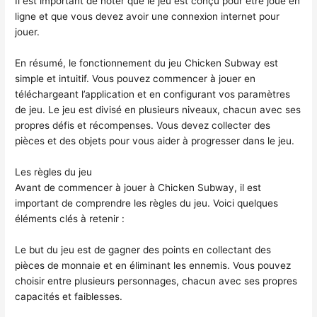
Il est important de noter que le jeu est conçu pour être joué en
ligne et que vous devez avoir une connexion internet pour
jouer.
En résumé, le fonctionnement du jeu Chicken Subway est
simple et intuitif. Vous pouvez commencer à jouer en
téléchargeant l’application et en configurant vos paramètres
de jeu. Le jeu est divisé en plusieurs niveaux, chacun avec ses
propres défis et récompenses. Vous devez collecter des
pièces et des objets pour vous aider à progresser dans le jeu.
Les règles du jeu
Avant de commencer à jouer à Chicken Subway, il est
important de comprendre les règles du jeu. Voici quelques
éléments clés à retenir :
Le but du jeu est de gagner des points en collectant des
pièces de monnaie et en éliminant les ennemis. Vous pouvez
choisir entre plusieurs personnages, chacun avec ses propres
capacités et faiblesses.